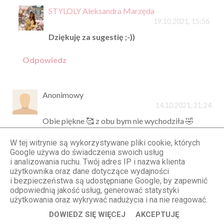
STYLOLY Aleksandra Marzęda
19.10.2021, 15:56
Dziękuję za sugestię ;-))
Odpowiedz
Anonimowy
14.10.2021, 21:24
Obie piękne 🥰 z obu bym nie wychodziła 🤣
Odpowiedz
W tej witrynie są wykorzystywane pliki cookie, których
Google używa do świadczenia swoich usług
Odpowiedzi
i analizowania ruchu. Twój adres IP i nazwa klienta
użytkownika oraz dane dotyczące wydajności
STYLOLY Aleksandra Marzęda
i bezpieczeństwa są udostępniane Google, by zapewnić
19.10.2021, 15:56
odpowiednią jakość usług, generować statystyki
użytkowania oraz wykrywać nadużycia i na nie reagować.
I ja po wprowadzeniu mam taki zamiar :D
DOWIEDZ SIĘ WIĘCEJ
AKCEPTUJĘ