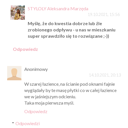
STYLOLY Aleksandra Marzęda
19.10.2021, 15:56
Myślę, że do kwestia dobrze lub źle
zrobionego odpływu - u nas w mieszkaniu
super sprawdziło się to rozwiązane ;-))
Odpowiedz
Anonimowy
14.10.2021, 20:13
W szarej łazience, na ścianie pod oknami fajnie
wyglądały by te masę płytki co w całej łazience
we w jaśniejszym odcieniu.
Taka moja pierwsza myśl.
Odpowiedz
Odpowiedzi