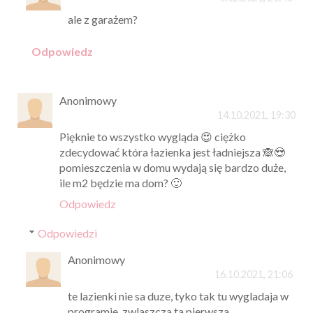
ale z garażem?
Odpowiedz
Anonimowy
14.10.2021, 19:30
Pięknie to wszystko wygląda 😍 ciężko
zdecydować która łazienka jest ładniejsza 🙈😍
pomieszczenia w domu wydają się bardzo duże,
ile m2 będzie ma dom? 🙂
Odpowiedz
Odpowiedzi
Anonimowy
16.10.2021, 21:06
te lazienki nie sa duze, tyko tak tu wygladaja w
programie, zwlaszcza ta pierwsza