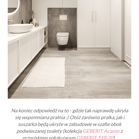
Na koniec odpowiedź na to - gdzie tak naprawdę ukryła
się wspomniana pralnia :)
Otóż zarówno pralka, jak i
suszarka będą ukryte w zabudowie w szafie obok
podwieszanej toalety
(kolekcja
GEBERIT Acanto
z
przyciskiem spłukującym
GEBERIT TYP 20
)
.