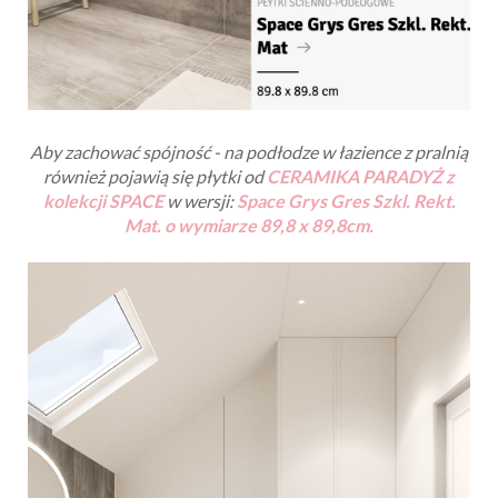
Aby zachować spójność - na podłodze w łazience z pralnią
również pojawią się płytki od
CERAMIKA PARADYŻ z
kolekcji SPACE
w wersji:
Space Grys Gres Szkl. Rekt.
Mat. o wymiarze 89,8 x 89,8cm.