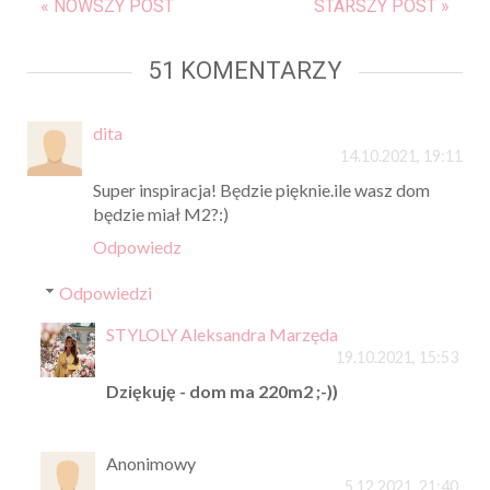
« NOWSZY POST
STARSZY POST »
51 KOMENTARZY
dita
14.10.2021, 19:11
Super inspiracja! Będzie pięknie.ile wasz dom
będzie miał M2?:)
Odpowiedz
Odpowiedzi
STYLOLY Aleksandra Marzęda
19.10.2021, 15:53
Dziękuję - dom ma 220m2 ;-))
Anonimowy
5.12.2021, 21:40