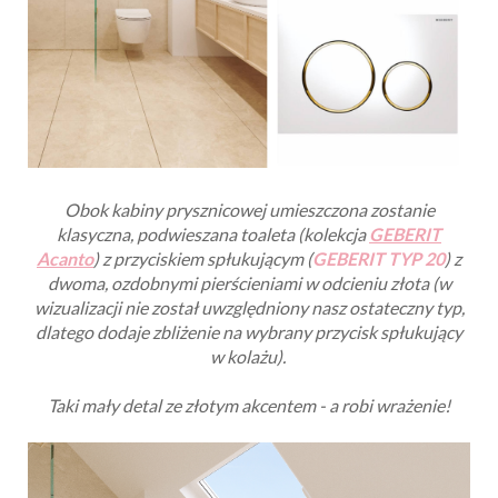
Obok kabiny prysznicowej umieszczona zostanie
klasyczna, podwieszana toaleta
(kolekcja
GEBERIT
Acanto
) z przyciskiem spłukującym (
GEBERIT TYP 20
) z
dwoma, ozdobnymi pierścieniami w odcieniu złota (w
wizualizacji nie został uwzględniony nasz ostateczny typ,
dlatego dodaje zbliżenie na wybrany przycisk spłukujący
w kolażu).
Taki mały detal ze złotym akcentem - a robi wrażenie!