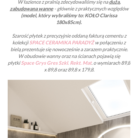
W łazience z pralnią zdecydowaliśmy się na
dużą,
zabudowaną wannę
- głównie z praktycznych względów
(model, który wybraliśmy to: KOŁO Clarissa
180x85cm).
Szarość płytek z precyzyjnie oddaną fakturą cementu z
kolekcji
SPACE CERAMIKA PARADYŻ
w połączeniu z
bielą prezentuje się nowocześnie a zarazem praktycznie.
W obudowie wanny oraz na ścianach pojawią się
płytki
Space Grys Gres Szkl. Rekt. Mat
.
o wymiarach 89,8
x 89,8 oraz 89,8 x 179,8.