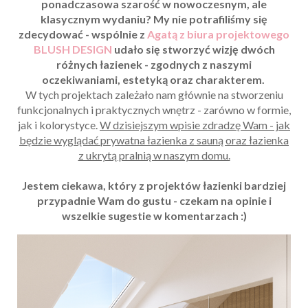
ponadczasowa szarość w nowoczesnym, ale
klasycznym wydaniu? My nie potrafiliśmy się
zdecydować - wspólnie z
Agatą z biura projektowego
BLUSH DESIGN
udało się stworzyć wizję dwóch
różnych łazienek - zgodnych z naszymi
oczekiwaniami, estetyką oraz charakterem.
W tych projektach zależało nam głównie na stworzeniu
funkcjonalnych i praktycznych wnętrz - zarówno w formie,
jak i kolorystyce.
W dzisiejszym wpisie zdradzę Wam - jak
będzie wyglądać prywatna łazienka z sauną oraz łazienka
z ukrytą pralnią w naszym domu.
Jestem ciekawa, który z projektów łazienki bardziej
przypadnie Wam do gustu - czekam na opinie i
wszelkie sugestie w komentarzach :)