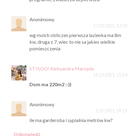
Anonimowy
17.10.2021, 03:33
wg moich obliczen pierwsza lazienka ma 8m
kw, druga z 7, wiec to nie sa jakies wielkie
pomieszczenia
STYLOLY Aleksandra Marzęda
19.10.2021, 15:54
Dom ma 220m2 :-))
Anonimowy
5.12.2021, 19:19
ile ma garderoba i sypialnia metrów kw?
Odpowiedz