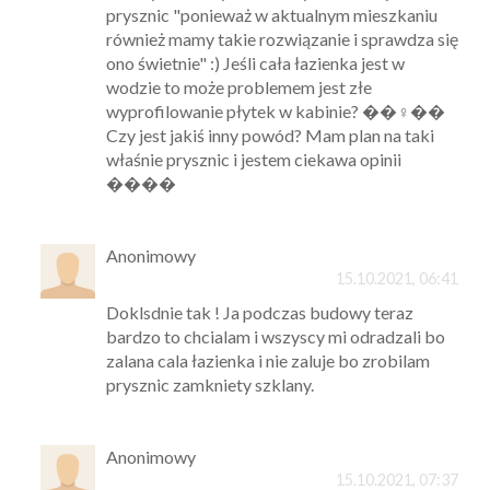
prysznic "ponieważ w aktualnym mieszkaniu
również mamy takie rozwiązanie i sprawdza się
ono świetnie" :) Jeśli cała łazienka jest w
wodzie to może problemem jest złe
wyprofilowanie płytek w kabinie? ��‍♀️��
Czy jest jakiś inny powód? Mam plan na taki
właśnie prysznic i jestem ciekawa opinii
����
Anonimowy
15.10.2021, 06:41
Doklsdnie tak ! Ja podczas budowy teraz
bardzo to chcialam i wszyscy mi odradzali bo
zalana cala łazienka i nie zaluje bo zrobilam
prysznic zamkniety szklany.
Anonimowy
15.10.2021, 07:37