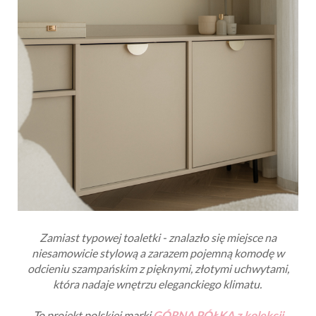
Zamiast typowej toaletki - znalazło się miejsce na
niesamowicie stylową a zarazem pojemną komodę w
odcieniu szampańskim z pięknymi, złotymi uchwytami,
która nadaje wnętrzu eleganckiego klimatu.
To projekt polskiej marki
GÓRNA PÓŁKA z kolekcji