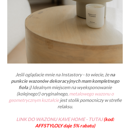
Jeśli oglądacie mnie na Instastory - to wiecie, że
na
punkcie wazonów dekoracyjnych mam kompletnego
fioła ;)
Idealnym miejscem na wyeksponowanie
(kolejnego!) oryginalnego,
metalowego wazonu o
geometrycznym kształcie
jest stolik pomocniczy w strefie
relaksu.
LINK DO WAZONU KAVE HOME - TUTAJ
(kod:
AFFSTYLOLY daje 5% rabatu)