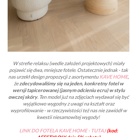
W strefie relaksu (wedle założeń projektowych) miały
pojawić się dwa, mniejsze fotele. Ostatecznie jednak - tak
nas urzekł design propozycji z asortymentu
KAVE HOME
,
że
zdecydowaliśmy się na jeden, konkretny fotel w
wersji tapicerowanej (jasnym odcieniu ecru) w stylu
owczej skóry
.
Ten model już na zdjęciach wydawał się być
wyjątkowo wygodny z uwagi na kształt oraz
wyprofilowanie - w rzeczywistości też nas nie zawiódł w
kwestii niesamowitej wygody!
LINK DO FOTELA KAVE HOME - TUTAJ
(kod: