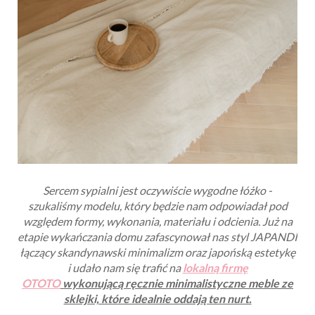
Sercem sypialni jest oczywiście wygodne łóżko -
s
zukaliśmy modelu, który będzie nam odpowiadał pod
względem formy, wykonania, materiału i odcienia.
Już na
etapie wykańczania domu zafascynował nas styl JAPANDI
łączący skandynawski minimalizm oraz japońską estetykę
i udało nam się trafić na
lokalną firmę
OTOTO
wykonującą ręcznie minimalistyczne meble ze
sklejki, które idealnie oddają ten nurt.