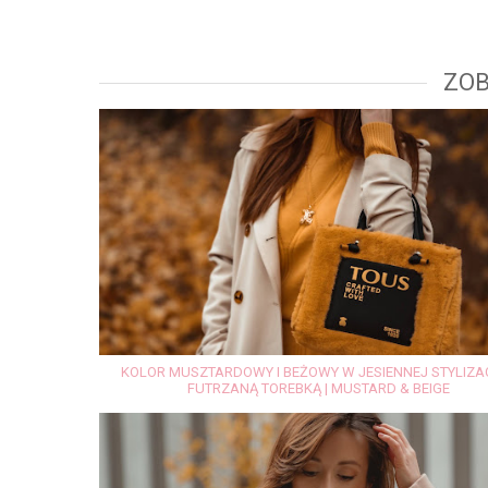
ZOB
KOLOR MUSZTARDOWY I BEŻOWY W JESIENNEJ STYLIZAC
FUTRZANĄ TOREBKĄ | MUSTARD & BEIGE