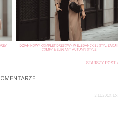
GREY:
DZIANINOWY KOMPLET DRESOWY W ELEGANCKIEJ STYLIZACJI 
COMFY & ELEGANT AUTUMN STYLE
STARSZY POST 
KOMENTARZE
2.11.2010, 16