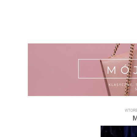
WTOREK
M