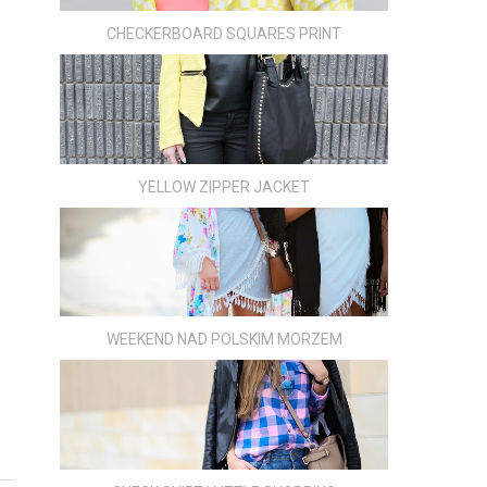
CHECKERBOARD SQUARES PRINT
YELLOW ZIPPER JACKET
WEEKEND NAD POLSKIM MORZEM