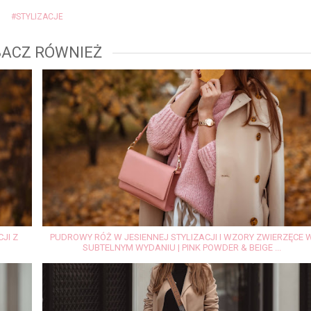
#STYLIZACJE
ACZ RÓWNIEŻ
JI Z
PUDROWY RÓŻ W JESIENNEJ STYLIZACJI I WZORY ZWIERZĘCE 
SUBTELNYM WYDANIU | PINK POWDER & BEIGE ...