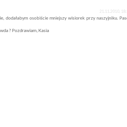
21.11.2010, 18
ie, dodałabym osobiście mniejszy wisiorek przy naszyjniku. Pa
rawda ? Pozdrawiam, Kasia