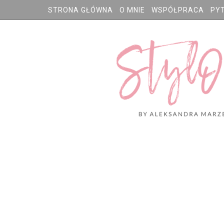
STRONA GŁÓWNA
O MNIE
WSPÓŁPRACA
PY