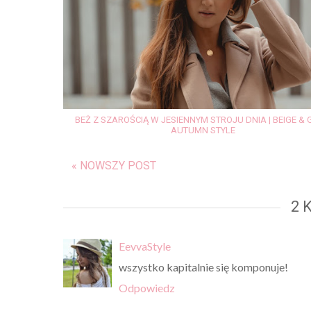
BEŻ Z SZAROŚCIĄ W JESIENNYM STROJU DNIA | BEIGE & 
AUTUMN STYLE
« NOWSZY POST
2 
EevvaStyle
wszystko kapitalnie się komponuje!
Odpowiedz