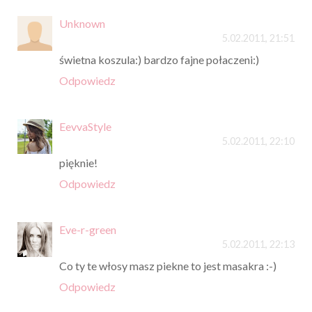
Unknown
5.02.2011, 21:51
świetna koszula:) bardzo fajne połaczeni:)
Odpowiedz
EevvaStyle
5.02.2011, 22:10
pięknie!
Odpowiedz
Eve-r-green
5.02.2011, 22:13
Co ty te włosy masz piekne to jest masakra :-)
Odpowiedz