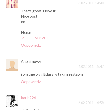
6.02.2011, 14:40
That's great, I love it!
Nice post!
xx
Henar
...OH MY VOGUE!
Odpowiedz
Anonimowy
6.02.2011, 15:47
świetnie wyglądasz w takim zestawie
Odpowiedz
karla226
6.02.2011, 16:58