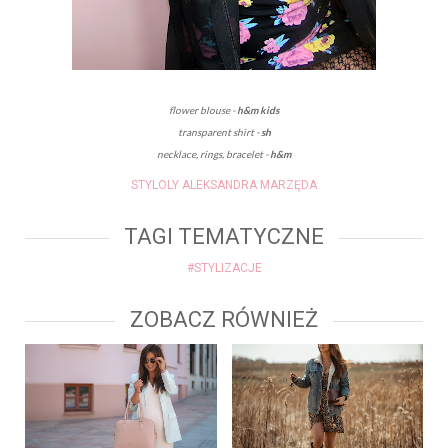
flower blouse -
h&m kids
transparent shirt -
sh
necklace, rings,
bracelet -
h&m
STYLOLY ALEKSANDRA MARZĘDA
TAGI TEMATYCZNE
#STYLIZACJE
ZOBACZ RÓWNIEŻ