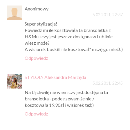
Anonimowy
5.02.2011, 22:37
Super stylizacja!
Powiedz mi ile kosztowała ta bransoletka z
H&Mu i czy jest jeszcze dostępna w Lublinie
wiesz może?
A wisiorek boskiiii ile kosztował? mszę go mieć!:)
Odpowiedz
STYLOLY Aleksandra Marzęda
5.02.2011, 22:45
Na tą chwilę nie wiem czy jest dostępna ta
bransoletka - podejrzewam że nie:/
kosztowała 19.90zł i wisiorek też;)
Odpowiedz