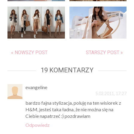
« NOWSZY POST
STARSZY POST »
19 KOMENTARZY
evangeline
5.02.2011, 17:27
bardzo fajna stylizacja, poluję na ten wisiorek z
H&M, jesteś taka ładna, że nie można się na
Ciebie napatrzeć :) pozdrawiam
Odpowiedz