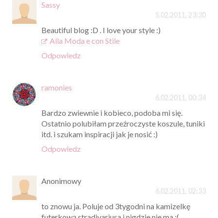
Sassy
5.02.2011, 23:30
Beautiful blog :D . I love your style :)
Alla Moda e con Stile
Odpowiedz
ramonies
6.02.2011, 00:34
Bardzo zwiewnie i kobieco, podoba mi się.
Ostatnio polubiłam przeźroczyste koszule, tuniki
itd. i szukam inspiracji jak je nosić :)
Odpowiedz
Anonimowy
6.02.2011, 02:33
to znowu ja. Poluje od 3tygodni na kamizelkę
futerkową stradivariusa i nigdzie nie ma :(,