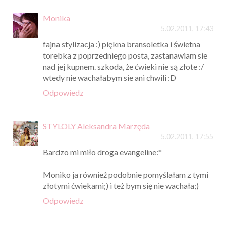
Monika
5.02.2011, 17:43
fajna stylizacja :) piękna bransoletka i świetna
torebka z poprzedniego posta, zastanawiam sie
nad jej kupnem. szkoda, że ćwieki nie są złote :/
wtedy nie wachałabym sie ani chwili :D
Odpowiedz
STYLOLY Aleksandra Marzęda
5.02.2011, 17:55
Bardzo mi miło droga evangeline:*
Moniko ja również podobnie pomyślałam z tymi
złotymi ćwiekami;) i też bym się nie wachała;)
Odpowiedz