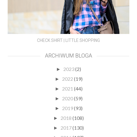
CHECK SHIRT | LITTLE SHOPPING
ARCHIWUM BLOGA
2023
(2)
►
2022
(19)
►
2021
(44)
►
2020
(59)
►
2019
(93)
►
2018
(108)
►
2017
(130)
►