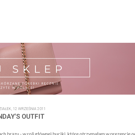
ZIAŁEK, 12 WRZEŚNIA 2011
DAY'S OUTFIT
ch brązu - w roli głównej buciki, które otrzymałam w prezencie o