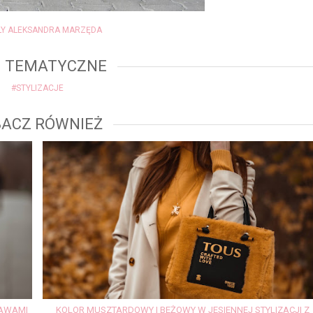
LY ALEKSANDRA MARZĘDA
I TEMATYCZNE
#STYLIZACJE
ACZ RÓWNIEŻ
KAWAMI
KOLOR MUSZTARDOWY I BEŻOWY W JESIENNEJ STYLIZACJI Z