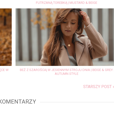
FUTRZANĄ TOREBKĄ | MUSTARD & BEIGE
ĘCE W
BEŻ Z SZAROŚCIĄ W JESIENNYM STROJU DNIA | BEIGE & GREY:
AUTUMN STYLE
STARSZY POST 
 KOMENTARZY