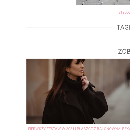
STYLO
TAG
ZOB
PIERWSZY ZESTAW W 2021 | PŁASZCZ Z BALONOWYMI RĘ