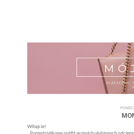
PONIED
MON
Witajcie!
Poniedziałkowy outfit w moich ulubionych odcienia