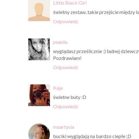
Little Black Girl
świetny zestaw, takie przejście między lat
Odpowiedz
paaula.
wyglądasz prześlicznie :) ładnej dziewcz
Pozdrawiam!
Odpowiedz
Kaja
świetne buty :D
Odpowiedz
maartysia
buciki wyglądają na bardzo ciepłe ;D