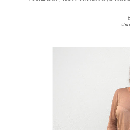
b
shirt