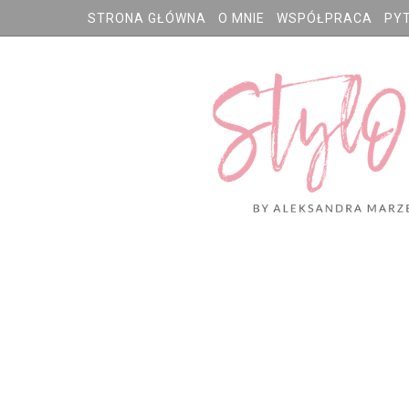
STRONA GŁÓWNA
O MNIE
WSPÓŁPRACA
PY