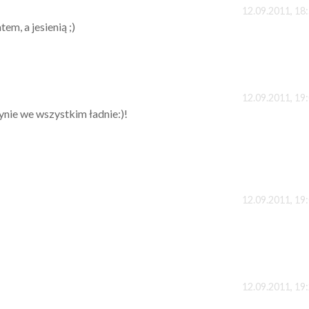
12.09.2011, 18
em, a jesienią ;)
12.09.2011, 19
ynie we wszystkim ładnie:)!
12.09.2011, 19
12.09.2011, 19