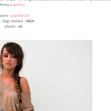
firmy
papilion
.
oots -
papilion.pl
 , bag, neclace -
h&m
shorts -
sh