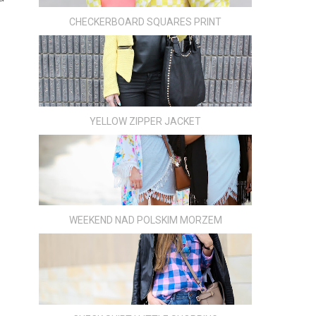
CHECKERBOARD SQUARES PRINT
YELLOW ZIPPER JACKET
WEEKEND NAD POLSKIM MORZEM