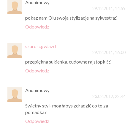
Anonimowy
29.12.2011, 14:59
pokaz nam Olu swoja stylizacje na sylwestra;)
Odpowiedz
szaroscgwiazd
29.12.2011, 16:00
przepiękna sukienka, cudowne rajstopki! ;)
Odpowiedz
Anonimowy
23.02.2012, 22:44
Swietny styl- mogłabys zdradzić co to za
pomadka?
Odpowiedz