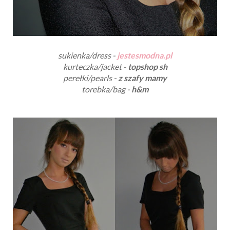
sukienka/dress -
jestesmodna.pl
kurteczka/jacket -
topshop sh
perełki/pearls -
z szafy mamy
torebka/bag -
h&m