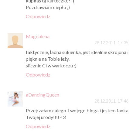
kupiłaś tą kurteczkę? :)
Pozdrawiam ciepło ;)
Odpowiedz
Magdalena
28.12.2011, 17:35
faktycznie, ładna sukienka, jest idealnie skrojona i
pięknie na Tobie leży.
ślicznie Ci w warkoczu :)
Odpowiedz
aDancingQueen
28.12.2011, 17:46
Przejrzałam calego Twojego bloga i jestem fanka
Twojej urody!!!! <3
Odpowiedz