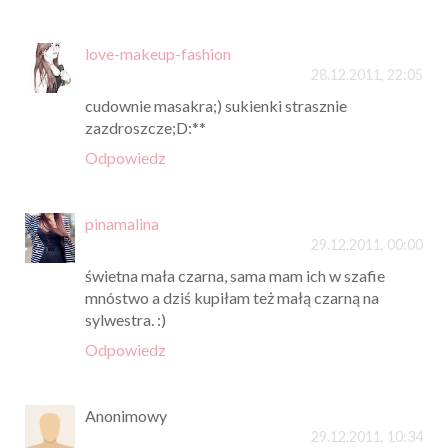
love-makeup-fashion
28.12.2011, 22:05
cudownie masakra;) sukienki strasznie
zazdroszcze;D:**
Odpowiedz
pinamalina
29.12.2011, 00:00
świetna mała czarna, sama mam ich w szafie
mnóstwo a dziś kupiłam też małą czarną na
sylwestra. :)
Odpowiedz
Anonimowy
29.12.2011, 10:34