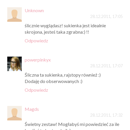
Unknown
28.12.2011, 17:05
ślicznie wyglądasz! sukienka jest idealnie
skrojona, jesteś taka zgrabna:) !!
Odpowiedz
powerpinkyx
28.12.2011, 17:07
Śliczna ta sukienka, rajstopy również :)
Dodaję do obserwowanych :)
Odpowiedz
Magds
28.12.2011, 17:32
Świetny zestaw! Mogłabyś mi powiedzieć za ile