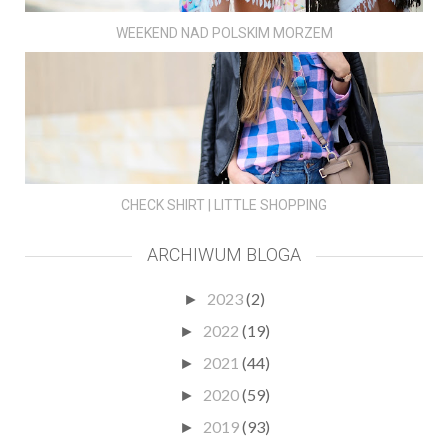
WEEKEND NAD POLSKIM MORZEM
CHECK SHIRT | LITTLE SHOPPING
ARCHIWUM BLOGA
2023
(2)
►
2022
(19)
►
2021
(44)
►
2020
(59)
►
2019
(93)
►