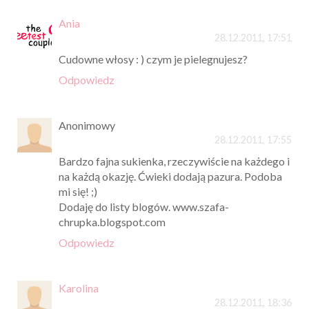
Ania
28.12.2011, 17:51
Cudowne włosy : ) czym je pielegnujesz?
Odpowiedz
Anonimowy
28.12.2011, 17:55
Bardzo fajna sukienka, rzeczywiście na każdego i
na każdą okazję. Ćwieki dodają pazura. Podoba
mi się! ;)
Dodaję do listy blogów. www.szafa-
chrupka.blogspot.com
Odpowiedz
Karolina
28.12.2011, 18:36