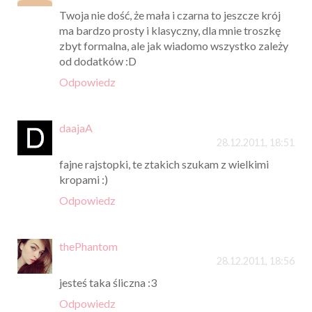
Twoja nie dość, że mała i czarna to jeszcze krój
ma bardzo prosty i klasyczny, dla mnie troszkę
zbyt formalna, ale jak wiadomo wszystko zależy
od dodatków :D
Odpowiedz
daajaA
28.12.2011, 18:51
fajne rajstopki, te ztakich szukam z wielkimi
kropami :)
Odpowiedz
thePhantom
28.12.2011, 18:56
jesteś taka śliczna :3
Odpowiedz