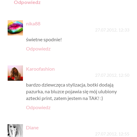
Odpowiedz
nika88
27.07.2012, 12:33
świetne spodnie!
Odpowiedz
Karoofashion
27.07.2012, 12:50
bardzo dziewczęca stylizacja, botki dodają
pazurka, na bluzce pojawia się mój ulubiony
aztecki print, zatem jestem na TAK! :)
Odpowiedz
Diane
27.07.2012, 12:55