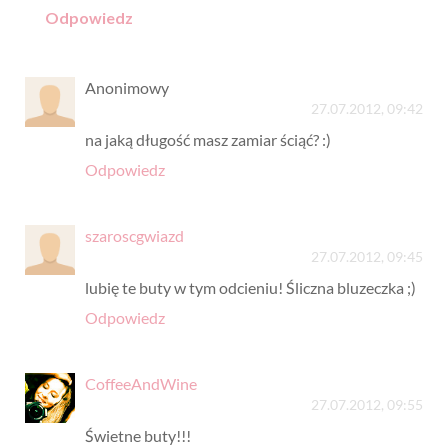
Odpowiedz
Anonimowy
27.07.2012, 09:42
na jaką długość masz zamiar ściąć? :)
Odpowiedz
szaroscgwiazd
27.07.2012, 09:45
lubię te buty w tym odcieniu! Śliczna bluzeczka ;)
Odpowiedz
CoffeeAndWine
27.07.2012, 09:55
Świetne buty!!!