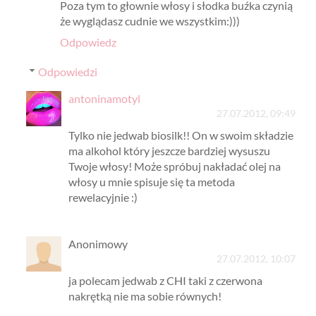
Poza tym to głownie włosy i słodka buźka czynią
że wyglądasz cudnie we wszystkim:)))
Odpowiedz
Odpowiedzi
antoninamotyl
27.07.2012, 09:49
Tylko nie jedwab biosilk!! On w swoim składzie
ma alkohol który jeszcze bardziej wysuszu
Twoje włosy! Może spróbuj nakładać olej na
włosy u mnie spisuje się ta metoda
rewelacyjnie :)
Anonimowy
27.07.2012, 10:07
ja polecam jedwab z CHI taki z czerwona
nakrętką nie ma sobie równych!