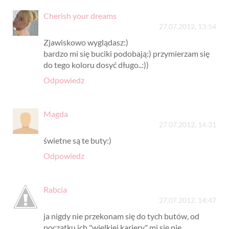
Cherish your dreams
27.07.2012, 13:54
Zjawiskowo wyglądasz:)
bardzo mi się buciki podobają:) przymierzam się
do tego koloru dosyć długo..:))
Odpowiedz
Magda
27.07.2012, 14:31
świetne są te buty:)
Odpowiedz
Rabcia
27.07.2012, 14:47
ja nigdy nie przekonam się do tych butów, od
początku ich "wielkiej kariery" mi się nie