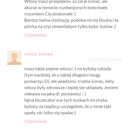
Włosy masz przepiękne, aż żal je ścinać, ale
akurat w temacie rozdwojonych końcówek
rozumiem Cię doskonale ;)
Bardzo ładna stylizacja, podoba mi się bluzka i te
piórka na szyi zmieniłabym tylko kolor butów ;)
Odpowiedz
slonce_toskani
27.07.2012, 09:24
masz takie piękne włosy! :) mi byłoby szkoda
(tym bardziej, że o takiej długości mogę
pomarzyc:D), ale wiadomo, trzeba ścinac, żeby
włosy były zdrowsze i lepiej się układały. Jestem
ciekawa na jaką dł. postawisz ;-)
fajna bluzeczka! a w tych butkach mi chyba
byłoby za ciepło;p szczególnie, że u mnie taki
upały, nic tylko się opalac:)
Odpowiedz