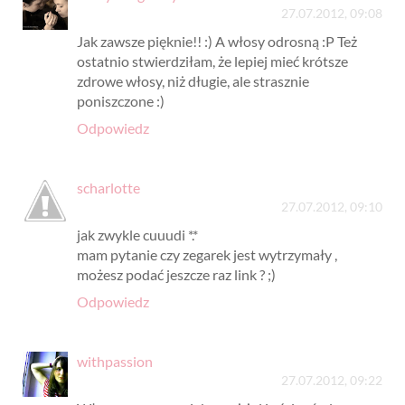
27.07.2012, 09:08
Jak zawsze pięknie!! :) A włosy odrosną :P Też
ostatnio stwierdziłam, że lepiej mieć krótsze
zdrowe włosy, niż długie, ale strasznie
poniszczone :)
Odpowiedz
scharlotte
27.07.2012, 09:10
jak zwykle cuuudi *.*
mam pytanie czy zegarek jest wytrzymały ,
możesz podać jeszcze raz link ? ;)
Odpowiedz
withpassion
27.07.2012, 09:22