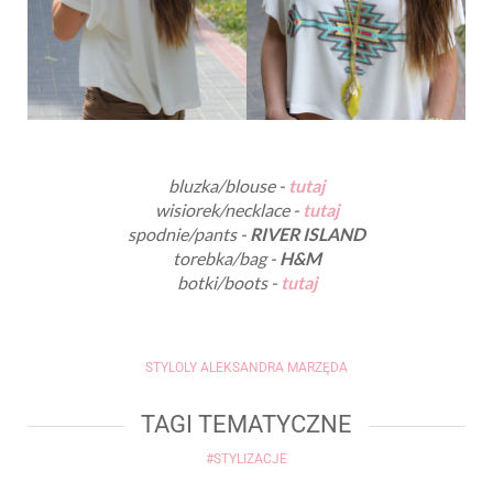
bluzka/blouse -
tutaj
wisiorek/necklace -
tutaj
spodnie/pants -
RIVER ISLAND
torebka/bag -
H&M
botki/boots -
tutaj
STYLOLY ALEKSANDRA MARZĘDA
TAGI TEMATYCZNE
#STYLIZACJE