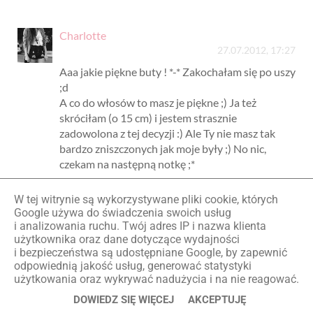
Charlotte
27.07.2012, 17:27
Aaa jakie piękne buty ! *-* Zakochałam się po uszy
;d
A co do włosów to masz je piękne ;) Ja też
skróciłam (o 15 cm) i jestem strasznie
zadowolona z tej decyzji :) Ale Ty nie masz tak
bardzo zniszczonych jak moje były ;) No nic,
czekam na następną notkę ;*
Odpowiedz
W tej witrynie są wykorzystywane pliki cookie, których
Google używa do świadczenia swoich usług
i analizowania ruchu. Twój adres IP i nazwa klienta
Sylwia
użytkownika oraz dane dotyczące wydajności
27.07.2012, 18:58
i bezpieczeństwa są udostępniane Google, by zapewnić
odpowiednią jakość usług, generować statystyki
świetna bluzka i buty:)
użytkowania oraz wykrywać nadużycia i na nie reagować.
co do ścinania długich włosów- trzeba to dobrze
przemyśleć, ja ścięłam i teraz żałuję :P
DOWIEDZ SIĘ WIĘCEJ
AKCEPTUJĘ