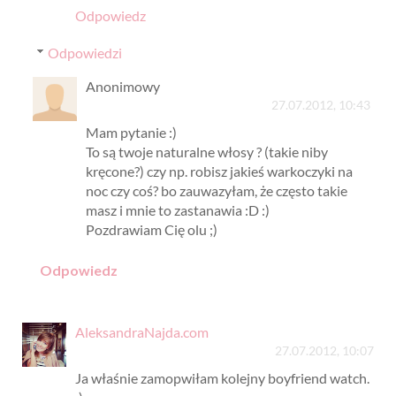
Odpowiedz
Odpowiedzi
Anonimowy
27.07.2012, 10:43
Mam pytanie :)
To są twoje naturalne włosy ? (takie niby
kręcone?) czy np. robisz jakieś warkoczyki na
noc czy coś? bo zauwazyłam, że często takie
masz i mnie to zastanawia :D :)
Pozdrawiam Cię olu ;)
Odpowiedz
AleksandraNajda.com
27.07.2012, 10:07
Ja właśnie zamopwiłam kolejny boyfriend watch.