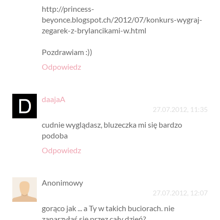
http://princess-
beyonce.blogspot.ch/2012/07/konkurs-wygraj-
zegarek-z-brylancikami-w.html
Pozdrawiam :))
Odpowiedz
daajaA
27.07.2012, 11:35
cudnie wyglądasz, bluzeczka mi się bardzo
podoba
Odpowiedz
Anonimowy
27.07.2012, 12:07
gorąco jak ... a Ty w takich buciorach. nie
zaparzyłaś się przez cały dzień?