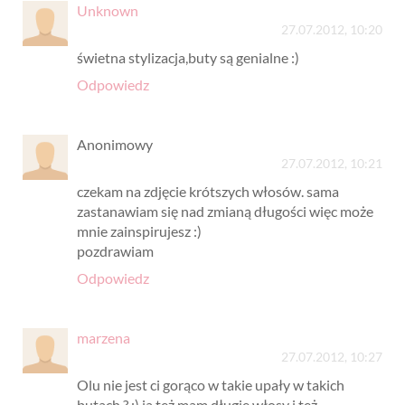
Unknown
27.07.2012, 10:20
świetna stylizacja,buty są genialne :)
Odpowiedz
Anonimowy
27.07.2012, 10:21
czekam na zdjęcie krótszych włosów. sama
zastanawiam się nad zmianą długości więc może
mnie zainspirujesz :)
pozdrawiam
Odpowiedz
marzena
27.07.2012, 10:27
Olu nie jest ci gorąco w takie upały w takich
butach ? ;) ja też mam długie włosy i też