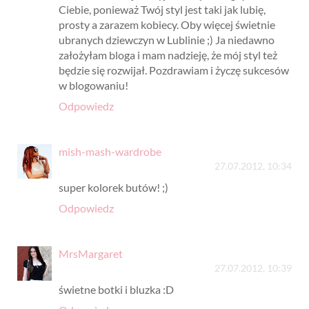
Ciebie, ponieważ Twój styl jest taki jak lubię,
prosty a zarazem kobiecy. Oby więcej świetnie
ubranych dziewczyn w Lublinie ;) Ja niedawno
założyłam bloga i mam nadzieję, że mój styl też
będzie się rozwijał. Pozdrawiam i życzę sukcesów
w blogowaniu!
Odpowiedz
mish-mash-wardrobe
27.07.2012, 10:34
super kolorek butów! ;)
Odpowiedz
MrsMargaret
27.07.2012, 10:39
świetne botki i bluzka :D