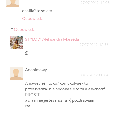
27.07.2012, 12:08
opaliła? to solara..
Odpowiedz
Odpowiedzi
STYLOLY Aleksandra Marzęda
27.07.2012, 12:56
;))
Anonimowy
30.07.2012, 08:04
A nawet jeśli to co? komukolwiek to
przeszkadza? nie podoba sie to tu nie wchodź
PROSTE!
a dla mnie jestes sliczna :-) pozdrawiam
Iza