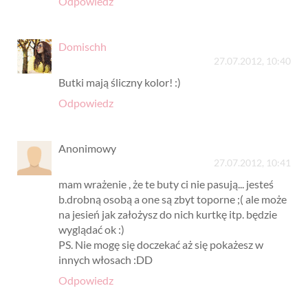
Odpowiedz
Domischh
27.07.2012, 10:40
Butki mają śliczny kolor! :)
Odpowiedz
Anonimowy
27.07.2012, 10:41
mam wrażenie , że te buty ci nie pasują... jesteś
b.drobną osobą a one są zbyt toporne ;( ale może
na jesień jak założysz do nich kurtkę itp. będzie
wyglądać ok :)
PS. Nie mogę się doczekać aż się pokażesz w
innych włosach :DD
Odpowiedz