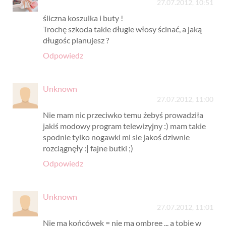
27.07.2012, 10:51
śliczna koszulka i buty !
Trochę szkoda takie długie włosy ścinać, a jaką
długośc planujesz ?
Odpowiedz
Unknown
27.07.2012, 11:00
Nie mam nic przeciwko temu żebyś prowadziła
jakiś modowy program telewizyjny :) mam takie
spodnie tylko nogawki mi sie jakoś dziwnie
rozciągnęły :| fajne butki ;)
Odpowiedz
Unknown
27.07.2012, 11:01
Nie ma końcówek = nie ma ombree ... a tobie w