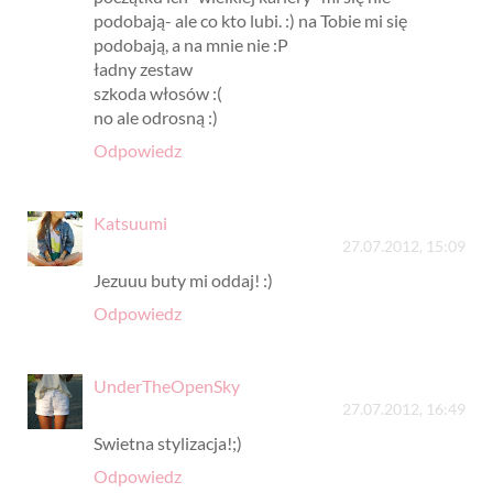
podobają- ale co kto lubi. :) na Tobie mi się
podobają, a na mnie nie :P
ładny zestaw
szkoda włosów :(
no ale odrosną :)
Odpowiedz
Katsuumi
27.07.2012, 15:09
Jezuuu buty mi oddaj! :)
Odpowiedz
UnderTheOpenSky
27.07.2012, 16:49
Swietna stylizacja!;)
Odpowiedz