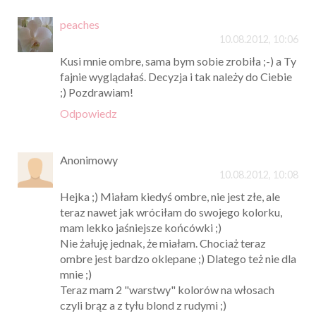
peaches
10.08.2012, 10:06
Kusi mnie ombre, sama bym sobie zrobiła ;-) a Ty
fajnie wyglądałaś. Decyzja i tak należy do Ciebie
;) Pozdrawiam!
Odpowiedz
Anonimowy
10.08.2012, 10:08
Hejka ;) Miałam kiedyś ombre, nie jest złe, ale
teraz nawet jak wróciłam do swojego kolorku,
mam lekko jaśniejsze końcówki ;)
Nie żałuję jednak, że miałam. Chociaż teraz
ombre jest bardzo oklepane ;) Dlatego też nie dla
mnie ;)
Teraz mam 2 "warstwy" kolorów na włosach
czyli brąz a z tyłu blond z rudymi ;)