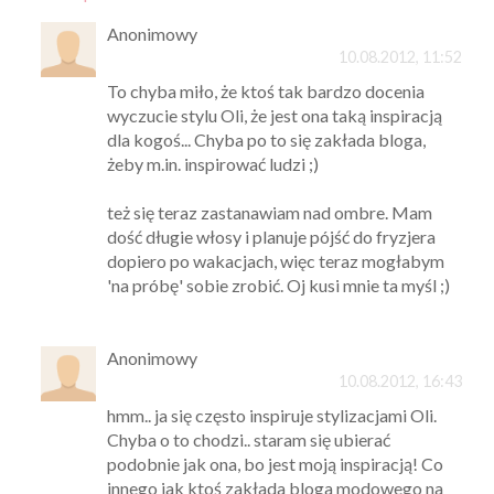
Anonimowy
10.08.2012, 11:52
To chyba miło, że ktoś tak bardzo docenia
wyczucie stylu Oli, że jest ona taką inspiracją
dla kogoś... Chyba po to się zakłada bloga,
żeby m.in. inspirować ludzi ;)
też się teraz zastanawiam nad ombre. Mam
dość długie włosy i planuje pójść do fryzjera
dopiero po wakacjach, więc teraz mogłabym
'na próbę' sobie zrobić. Oj kusi mnie ta myśl ;)
Anonimowy
10.08.2012, 16:43
hmm.. ja się często inspiruje stylizacjami Oli.
Chyba o to chodzi.. staram się ubierać
podobnie jak ona, bo jest moją inspiracją! Co
innego jak ktoś zakłada bloga modowego na