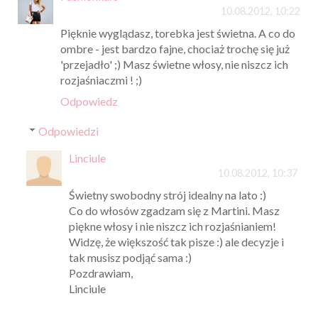
10.08.2012, 10:22
Pięknie wyglądasz, torebka jest świetna. A co do
ombre - jest bardzo fajne, chociaż trochę się już
'przejadło' ;) Masz świetne włosy, nie niszcz ich
rozjaśniaczmi ! ;)
Odpowiedz
Odpowiedzi
Linciule
10.08.2012, 10:37
Świetny swobodny strój idealny na lato :)
Co do włosów zgadzam się z Martini. Masz
piękne włosy i nie niszcz ich rozjaśnianiem!
Widzę, że większość tak pisze :) ale decyzje i
tak musisz podjąć sama :)
Pozdrawiam,
Linciule