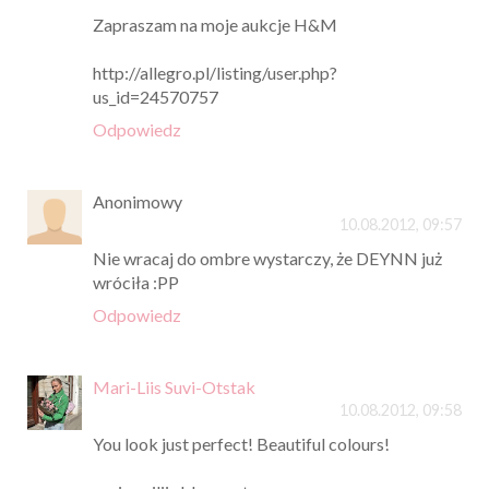
Zapraszam na moje aukcje H&M
http://allegro.pl/listing/user.php?
us_id=24570757
Odpowiedz
Anonimowy
10.08.2012, 09:57
Nie wracaj do ombre wystarczy, że DEYNN już
wróciła :PP
Odpowiedz
Mari-Liis Suvi-Otstak
10.08.2012, 09:58
You look just perfect! Beautiful colours!