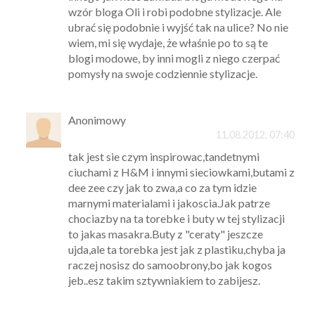
wzór bloga Oli i robi podobne stylizacje. Ale
ubrać się podobnie i wyjść tak na ulice? No nie
wiem, mi się wydaje, że właśnie po to są te
blogi modowe, by inni mogli z niego czerpać
pomysły na swoje codziennie stylizacje.
Anonimowy
11.08.2012, 07:40
tak jest sie czym inspirowac,tandetnymi
ciuchami z H&M i innymi sieciowkami,butami z
dee zee czy jak to zwa,a co za tym idzie
marnymi materialami i jakoscia.Jak patrze
chociazby na ta torebke i buty w tej stylizacji
to jakas masakra.Buty z "ceraty" jeszcze
ujda,ale ta torebka jest jak z plastiku,chyba ja
raczej nosisz do samoobrony,bo jak kogos
jeb..esz takim sztywniakiem to zabijesz.