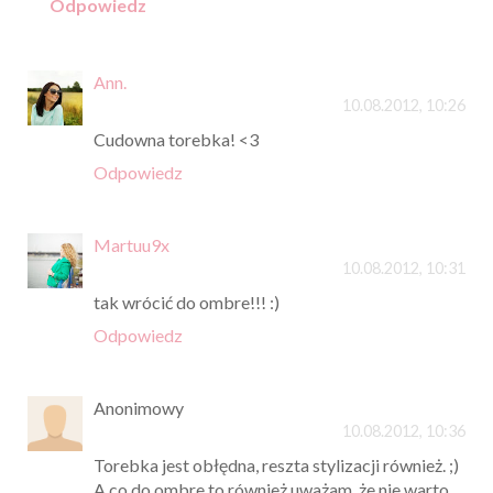
Odpowiedz
Ann.
10.08.2012, 10:26
Cudowna torebka! <3
Odpowiedz
Martuu9x
10.08.2012, 10:31
tak wrócić do ombre!!! :)
Odpowiedz
Anonimowy
10.08.2012, 10:36
Torebka jest obłędna, reszta stylizacji również. ;)
A co do ombre to również uważam, że nie warto