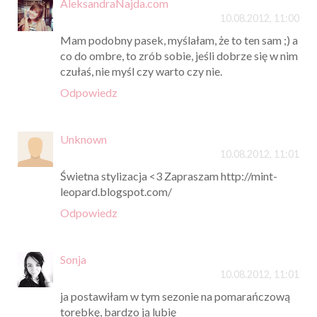
AleksandraNajda.com
10.08.2012, 11:00
Mam podobny pasek, myślałam, że to ten sam ;) a
co do ombre, to zrób sobie, jeśli dobrze się w nim
czułaś, nie myśl czy warto czy nie.
Odpowiedz
Unknown
10.08.2012, 11:01
Świetna stylizacja <3 Zapraszam http://mint-
leopard.blogspot.com/
Odpowiedz
Sonja
10.08.2012, 11:01
ja postawiłam w tym sezonie na pomarańczową
torebkę, bardzo ją lubię