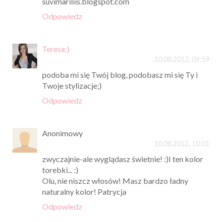
suvimariliis.blogspot.com
Odpowiedz
Teresa:)
10.08.2012, 09:59
podoba mi się Twój blog, podobasz mi się Ty i
Twoje stylizacje;)
Odpowiedz
Anonimowy
10.08.2012, 10:01
zwyczajnie-ale wyglądasz świetnie! :)I ten kolor
torebki... :)
Olu, nie niszcz włosów! Masz bardzo ładny
naturalny kolor! Patrycja
Odpowiedz