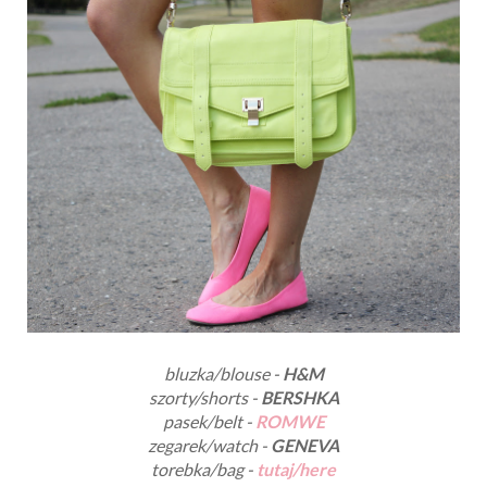
bluzka/blouse -
H&M
szorty/shorts -
BERSHKA
pasek/belt -
ROMWE
zegarek/watch -
GENEVA
torebka/bag -
tutaj/here