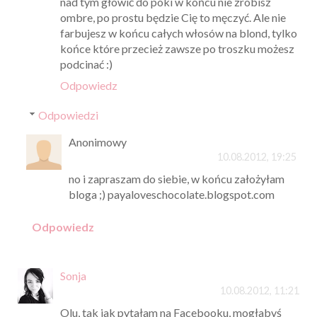
nad tym głowić do póki w końcu nie zrobisz
ombre, po prostu będzie Cię to męczyć. Ale nie
farbujesz w końcu całych włosów na blond, tylko
końce które przecież zawsze po troszku możesz
podcinać :)
Odpowiedz
Odpowiedzi
Anonimowy
10.08.2012, 19:25
no i zapraszam do siebie, w końcu założyłam
bloga ;) payaloveschocolate.blogspot.com
Odpowiedz
Sonja
10.08.2012, 11:21
Olu, tak jak pytałam na Facebooku, mogłabyś