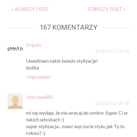
« NOWSZY POST
STARSZY POST »
167 KOMENTARZY
Empati
10.08.2012, 09:43
Uwielbiam takie świeże stylizacje!
buźka
Odpowiedz
Ilonciaaa880
10.08.2012, 09:46
mi się wydaje, że nie wracaj do ombre. Super Ci w
takich włoskach :)
super stylizacja... masz wyczucie stylu, jak Ty to
robisz? :)