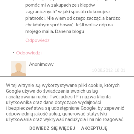
pomóc mi w zakupach ze sklepów
zagranicznych? w jaki sposób dokonujesz
płatności. Nie wiem od czego zacząć, a bardzo
chciałabym spróbować. Jeśli wolisz odp na
mojego maila. Dane na blogu
Odpowiedz
Odpowiedzi
Anonimowy
10.08.2012, 18:01
to jest bardzo proste musisz popsostu zalozyc
W tej witrynie są wykorzystywane pliki cookie, których
sobie konto w paypal, pozniej jesli bedziesz
Google używa do świadczenia swoich usług
chciala zakupic jakakolwiek rzecz zaznaczasz
i analizowania ruchu. Twój adres IP i nazwa klienta
forme platnosci przez paypal i automatycznie
użytkownika oraz dane dotyczące wydajności
paypal sciaga pieniadze z Twojego konta:)
i bezpieczeństwa są udostępniane Google, by zapewnić
odpowiednią jakość usług, generować statystyki
użytkowania oraz wykrywać nadużycia i na nie reagować.
Sonja
DOWIEDZ SIĘ WIĘCEJ
AKCEPTUJĘ
12.08.2012, 00:43