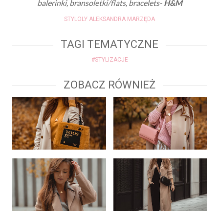
balerinki, bransoletki/flats, bracelets-
H&M
STYLOLY ALEKSANDRA MARZĘDA
TAGI TEMATYCZNE
#STYLIZACJE
ZOBACZ RÓWNIEŻ