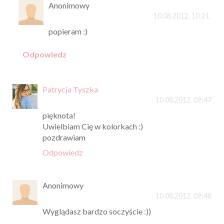
Anonimowy
10.08.2012, 10:21
popieram :)
Odpowiedz
Patrycja Tyszka
10.08.2012, 09:47
pięknota!
Uwielbiam Cię w kolorkach :)
pozdrawiam
Odpowiedz
Anonimowy
10.08.2012, 09:48
Wyglądasz bardzo soczyście :))