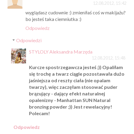
12.08.2012, 15:42
wyglądasz cudownie :) zmieniłaś coś w makijażu?
bo jesteś taka ciemniutka :)
Odpowiedz
Odpowiedzi
STYLOLY Aleksandra Marzęda
12.08.2012, 15:48
Kurcze spostrzegawcza jesteś ;)) Opaliłam
się trochę a twarz ciągle pozostawała dużo
jaśniejsza od reszty ciała (nie opalam
twarzy), więc zaczęłam stosować puder
brązujący - dający efekt naturalnej
opalenizny - Manhattan SUN Natural
bronzing powder ;)) Jest rewelacyjny!
Polecam!
Odpowiedz