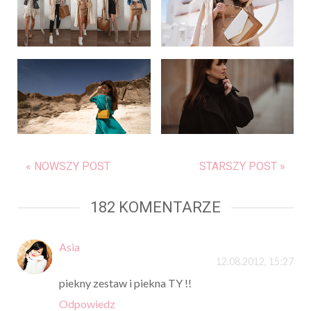
« NOWSZY POST
STARSZY POST »
182 KOMENTARZE
Asia
12.08.2012, 15:27
piekny zestaw i piekna TY !!
Odpowiedz