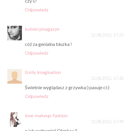
czy s?
Odpowiedz
kobiecymagazyn
12.08.2012, 17:25
cóż za genialna bluzka !
Odpowiedz
Emily Imagination
12.08.2012, 17:42
Świetnie wyglądasz z grzywka:) pasuje ci:)
Odpowiedz
love-makeup-fashion
12.08.2012, 17:49
o jak cudownie! Olenka<3