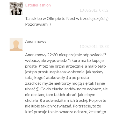
EstelleFashion
13.08.2012, 07:52
Tan sklep w Olimpie to Next w trzeciej części ;)
Pozdrawiam ;)
Anonimowy
13.08.2012, 18:33
Anonimowy 22:30, nieuprzejmie odpowiadać?
wybacz, ale wypowiedz "skoro ma to kupuje,
proste ;)" też nie brzmi grzecznie, a mało tego
jest po prostu napisana w obronie, jakbyśmy
tutaj kogoś atakowały ;) a po prostu
zazdrościmy, że niektórzy mogą się tak fajnie
ubrać ;)) Co do ciucholandów no to wybacz, ale
nie dostanę tam takich ubrań, jakie bym
chciała ;)) a odwiedziłam ich trochę. Po prostu
nie lubię takich rozwiązań. Po trzecie, to że
ktoś pracuje to nie oznacza od razu, że stać go