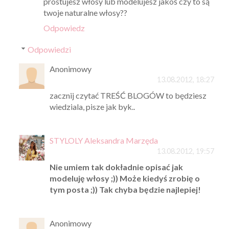
prostujesz włosy lub modelujesz jakoś czy to są
twoje naturalne włosy??
Odpowiedz
Odpowiedzi
Anonimowy
13.08.2012, 18:27
zacznij czytać TREŚĆ BLOGÓW to będziesz
wiedziala, pisze jak byk..
STYLOLY Aleksandra Marzęda
13.08.2012, 19:57
Nie umiem tak dokładnie opisać jak
modeluję włosy ;)) Może kiedyś zrobię o
tym posta ;)) Tak chyba będzie najlepiej!
Anonimowy