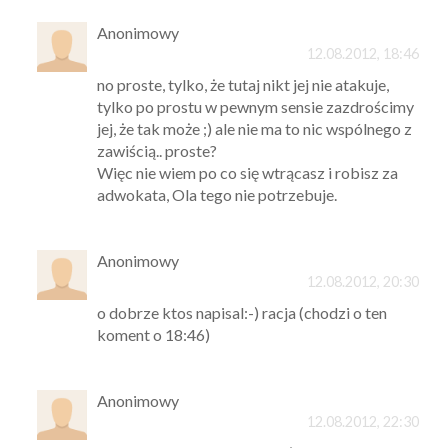
Anonimowy
12.08.2012, 18:46
no proste, tylko, że tutaj nikt jej nie atakuje,
tylko po prostu w pewnym sensie zazdrościmy
jej, że tak może ;) ale nie ma to nic wspólnego z
zawiścią.. proste?
Więc nie wiem po co się wtrącasz i robisz za
adwokata, Ola tego nie potrzebuje.
Anonimowy
12.08.2012, 20:30
o dobrze ktos napisal:-) racja (chodzi o ten
koment o 18:46)
Anonimowy
12.08.2012, 22:30