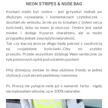
NEON STRIPES & NUDE BAG
Kochani miało być ombre - jest grzywka! Jednak po
dłuższym rozważaniu i komentarzach czytelniczek -
doszłam do wniosku, że nie po to ścinałam z bólem serca
końcówki, żeby na nowo je niszczyć. Ombre jest nadal
modne i dodaje fryzurze charakteru, ale w moim
przypadku jednak zwyciężyła naturalność.
Tak czy inaczej jeszcze długo będę patrzeć z zazdrością
na rozjaśnione końcówki...Oby mi szybko
przeszło. Przede wszystkim dziękuję Wam serdecznie za
tyle pomocnych opinii pod ostatnim postem!
Mój dzisiejszy zestaw to dwa ulubione trendy w jednej
stylizacji, czyli akcent pastelowy i neonowy.
Ps. Proszę nie pytajcie mnie już o numerek farby - nigdy
nie malowałam włosów, są w 100% naturalne.