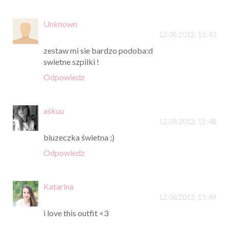
Unknown
12.08.2012, 15:43
zestaw mi sie bardzo podoba:d
swietne szpilki !
Odpowiedz
aśkuu
12.08.2012, 15:48
bluzeczka świetna ;)
Odpowiedz
Katarina
12.08.2012, 15:49
i love this outfit <3