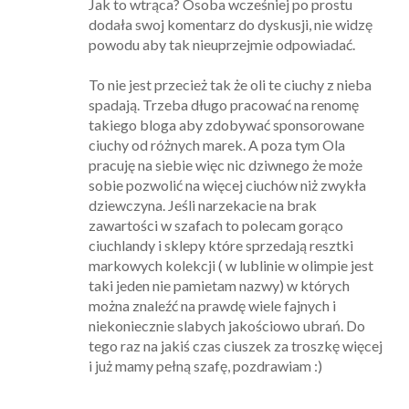
Jak to wtrąca? Osoba wcześniej po prostu
dodała swoj komentarz do dyskusji, nie widzę
powodu aby tak nieuprzejmie odpowiadać.
To nie jest przecież tak że oli te ciuchy z nieba
spadają. Trzeba długo pracować na renomę
takiego bloga aby zdobywać sponsorowane
ciuchy od różnych marek. A poza tym Ola
pracuję na siebie więc nic dziwnego że może
sobie pozwolić na więcej ciuchów niż zwykła
dziewczyna. Jeśli narzekacie na brak
zawartości w szafach to polecam gorąco
ciuchlandy i sklepy które sprzedają resztki
markowych kolekcji ( w lublinie w olimpie jest
taki jeden nie pamietam nazwy) w których
można znaleźć na prawdę wiele fajnych i
niekoniecznie slabych jakościowo ubrań. Do
tego raz na jakiś czas ciuszek za troszkę więcej
i już mamy pełną szafę, pozdrawiam :)