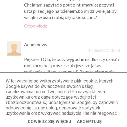
Chciałam zapytać o pout pint smarujesz czymś
usta przed jego nałożeniem,bo mi dziwnie jakby
wsiąka w usta i robią się takie suche :/
Odpowiedz
Anonimowy
12.08.2012, 18:28
Pięknie :) Olu, te buty wygodne na dluzszy czas? i
moja prosba : prosze zrob jeszcze jakas
stylizacje z litami szarymi :)) Pozdrawiam moja
ulubiona blogerke :*
W tej witrynie są wykorzystywane pliki cookie, których
Google używa do świadczenia swoich usług
Odpowiedz
i analizowania ruchu. Twój adres IP i nazwa klienta
użytkownika oraz dane dotyczące wydajności
i bezpieczeństwa są udostępniane Google, by zapewnić
Unknown
odpowiednią jakość usług, generować statystyki
12.08.2012, 18:29
użytkowania oraz wykrywać nadużycia i na nie reagować.
świetnie:)
DOWIEDZ SIĘ WIĘCEJ
AKCEPTUJĘ