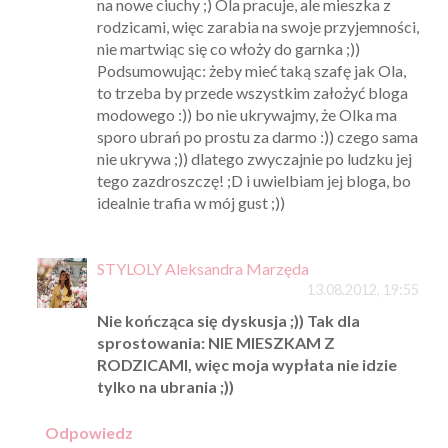
na nowe ciuchy ;) Ola pracuje, ale mieszka z
rodzicami, więc zarabia na swoje przyjemności,
nie martwiąc się co włoży do garnka ;))
Podsumowując: żeby mieć taką szafę jak Ola,
to trzeba by przede wszystkim założyć bloga
modowego :)) bo nie ukrywajmy, że Olka ma
sporo ubrań po prostu za darmo :)) czego sama
nie ukrywa ;)) dlatego zwyczajnie po ludzku jej
tego zazdroszczę! ;D i uwielbiam jej bloga, bo
idealnie trafia w mój gust ;))
STYLOLY Aleksandra Marzęda
13.08.2012, 19:55
Nie kończąca się dyskusja ;)) Tak dla
sprostowania: NIE MIESZKAM Z
RODZICAMI, więc moja wypłata nie idzie
tylko na ubrania ;))
Odpowiedz