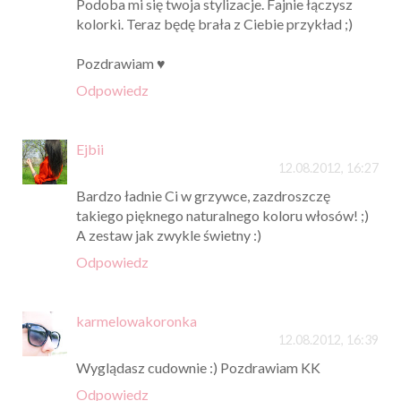
Podoba mi się twoja stylizacje. Fajnie łączysz
kolorki. Teraz będę brała z Ciebie przykład ;)
Pozdrawiam ♥
Odpowiedz
Ejbii
12.08.2012, 16:27
Bardzo ładnie Ci w grzywce, zazdroszczę
takiego pięknego naturalnego koloru włosów! ;)
A zestaw jak zwykle świetny :)
Odpowiedz
karmelowakoronka
12.08.2012, 16:39
Wyglądasz cudownie :) Pozdrawiam KK
Odpowiedz