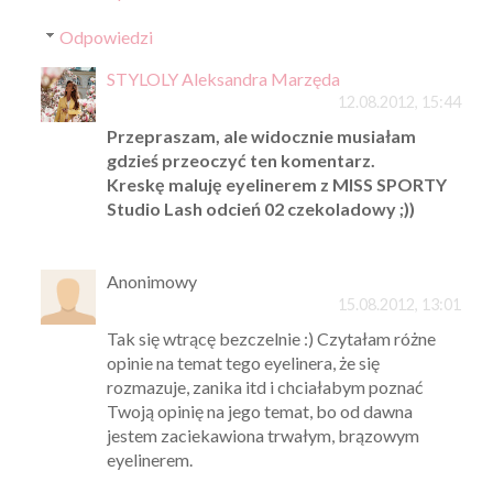
Odpowiedzi
STYLOLY Aleksandra Marzęda
12.08.2012, 15:44
Przepraszam, ale widocznie musiałam
gdzieś przeoczyć ten komentarz.
Kreskę maluję eyelinerem z MISS SPORTY
Studio Lash odcień 02 czekoladowy ;))
Anonimowy
15.08.2012, 13:01
Tak się wtrącę bezczelnie :) Czytałam różne
opinie na temat tego eyelinera, że się
rozmazuje, zanika itd i chciałabym poznać
Twoją opinię na jego temat, bo od dawna
jestem zaciekawiona trwałym, brązowym
eyelinerem.