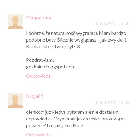
Małgorzata
12.08.2012, 15:30
I dobrze, że naturalność wygrała :). Mam bardzo
podobne buty. Ślicznie wyglądasz - jak zwykle :).
Bardzo lubię Twój styl <3
Pozdrawiam,
goskaino.blogspot.com
Odpowiedz
Alicja89
12.08.2012, 15:35
oleńko:* juz kiedys pytałam ale nie dostalam
odpowiedzi- Czym malujesz kreskę brązową na
powiece? tzn jaką kredka:>
Odpowiedz