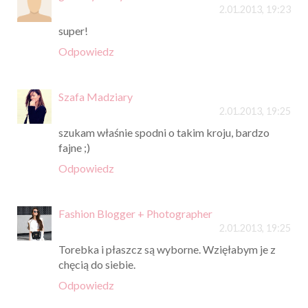
2.01.2013, 19:23
super!
Odpowiedz
Szafa Madziary
2.01.2013, 19:25
szukam właśnie spodni o takim kroju, bardzo
fajne ;)
Odpowiedz
Fashion Blogger + Photographer
2.01.2013, 19:25
Torebka i płaszcz są wyborne. Wzięłabym je z
chęcią do siebie.
Odpowiedz