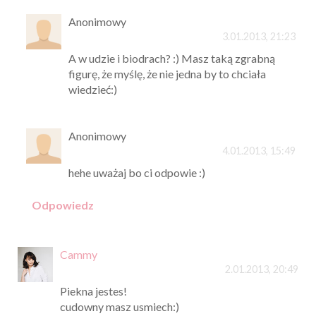
Anonimowy
3.01.2013, 21:23
A w udzie i biodrach? :) Masz taką zgrabną
figurę, że myślę, że nie jedna by to chciała
wiedzieć:)
Anonimowy
4.01.2013, 15:49
hehe uważaj bo ci odpowie :)
Odpowiedz
Cammy
2.01.2013, 20:49
Piekna jestes!
cudowny masz usmiech:)