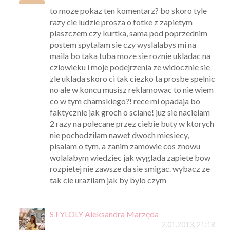
to moze pokaz ten komentarz? bo skoro tyle
razy cie ludzie prosza o fotke z zapietym
plaszczem czy kurtka, sama pod poprzednim
postem spytalam sie czy wyslalabys mi na
maila bo taka tuba moze sie roznie ukladac na
czlowieku i moje podejrzenia ze widocznie sie
zle uklada skoro ci tak ciezko ta prosbe spelnic
no ale w koncu musisz reklamowac to nie wiem
co w tym chamskiego?! rece mi opadaja bo
faktycznie jak groch o sciane! juz sie nacielam
2 razy na polecane przez ciebie buty w ktorych
nie pochodzilam nawet dwoch miesiecy,
pisalam o tym, a zanim zamowie cos znowu
wolalabym wiedziec jak wyglada zapiete bow
rozpietej nie zawsze da sie smigac. wybacz ze
tak cie urazilam jak by bylo czym
STYLOLY Aleksandra Marzęda
2.01.2013, 21:18