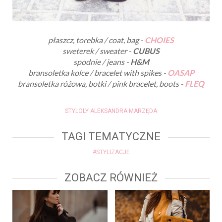
płaszcz, torebka / coat, bag -
CHOIES
sweterek / sweater -
CUBUS
spodnie / jeans -
H&M
bransoletka kolce / bracelet with spikes -
OASAP
bransoletka różowa, botki / pink bracelet, boots -
FLEQ
STYLOLY ALEKSANDRA MARZĘDA
TAGI TEMATYCZNE
#STYLIZACJE
ZOBACZ RÓWNIEŻ