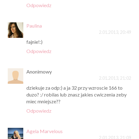
Odpowiedz
Paulina
2.01.2013, 20:49
fajnie!:)
Odpowiedz
Anonimowy
2.01.2013, 21:02
dziekuje za odp:) a ja 32 przy wzroscie 166 to
duzo? :/ robilas lub znasz jakies cwiczenia zeby
miec mniejsze??
Odpowiedz
Agela Marvelous
2.01.2013, 21:09