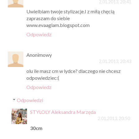
2.01.2013, 20:41
Uwielbiam twoje stylizacje.I z miłą chęcią
zapraszam do siebie
www.evaaglam.blogspot.com
Odpowiedz
Anonimowy
2.01.2013, 20:43
olu ile masz cm w lydce? dlaczego nie chcesz
odpowiedziec:(
Odpowiedz
Odpowiedzi
STYLOLY Aleksandra Marzęda
2.01.2013, 20:50
30cm