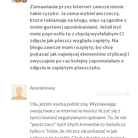
Zamawianie przez Internet zawsze niesie
takie ryzyko. Ja sama wybieram rzeczy,
które reklamuję na blogu, więc są zgodne z
moim gustem i upodobaniami. Jeżeli byś
mnie poprosiło to z chęcią wysłałabym Ci
zdjęcie jak płaszcz wygląda zapięty. Na
blogu zawsze mam rozpięty, bo chcę
pokazać jak najwięcej elementów stylizacji i
zwyczajnie po raz kolejny zapomniałam o
zdjęciu w zapiętym płaszczyku.
Anonimowy
2.01.2013, 22:38
Olu, jesteś osobą publiczną. Wystawiając
swoją twarz w internecie musisz liczyć się z
tymi również negatywnymi opiniami. To, że nie
"puszczasz" tych złych komentarzy świadczy
tylko o Tobie, że chcesz się pokazać w jak
najlepszym świetle. Chyba trochę oszukujesz