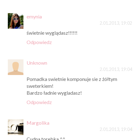
emynia
2.01.2013, 19:02
świetnie wyglądasz!!!!!!
Odpowiedz
Unknown
2.01.2013, 19:04
Pomadka swietnie komponuje sie z żółtym
sweterkiem!
Bardzo ładnie wygladasz!
Odpowiedz
Margolika
2.01.2013, 19:04
Cudna torebka ^^