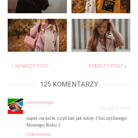
« NOWSZY POST
STARSZY POST »
125 KOMENTARZY
mtotowangu
2.01.2013, 19:02
super, na luzie, czyli tak jak lubię :) Szczęśliwego
Nowego Roku :)
Odpowiedz