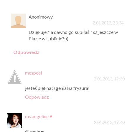
Anonimowy
2.01.2013, 23:34
Dziękuje;* a dawno go kupiłaś ? są jeszcze w
Plazie w Lublinie?:))
Odpowiedz
mespeel
2.01.2013, 19:30
jesteś piękna :) genialna fryzura!
Odpowiedz
ms.angeline ♥
2.01.2013, 19:40
ślicznie.♥