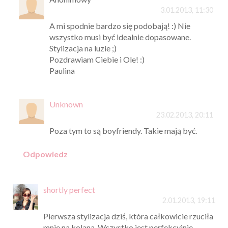
3.01.2013, 11:30
A mi spodnie bardzo się podobają! :) Nie
wszystko musi być idealnie dopasowane.
Stylizacja na luzie ;)
Pozdrawiam Ciebie i Ole! :)
Paulina
Unknown
23.02.2013, 20:11
Poza tym to są boyfriendy. Takie mają być.
Odpowiedz
shortly perfect
2.01.2013, 19:11
Pierwsza stylizacja dziś, która całkowicie rzuciła
mnie na kolana. Wszystko jest perfekcyjnie