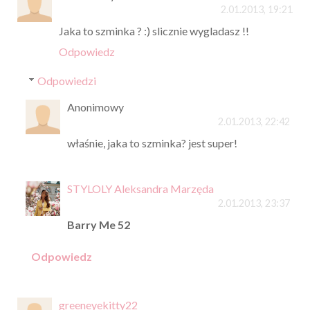
2.01.2013, 19:21
Jaka to szminka ? :) slicznie wygladasz !!
Odpowiedz
Odpowiedzi
Anonimowy
2.01.2013, 22:42
właśnie, jaka to szminka? jest super!
STYLOLY Aleksandra Marzęda
2.01.2013, 23:37
Barry Me 52
Odpowiedz
greeneyekitty22