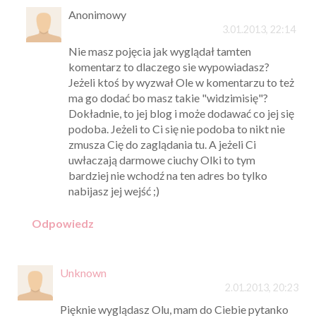
Anonimowy
3.01.2013, 22:14
Nie masz pojęcia jak wyglądał tamten
komentarz to dlaczego sie wypowiadasz?
Jeżeli ktoś by wyzwał Ole w komentarzu to też
ma go dodać bo masz takie "widzimisię"?
Dokładnie, to jej blog i może dodawać co jej się
podoba. Jeżeli to Ci się nie podoba to nikt nie
zmusza Cię do zaglądania tu. A jeżeli Ci
uwłaczają darmowe ciuchy Olki to tym
bardziej nie wchodź na ten adres bo tylko
nabijasz jej wejść ;)
Odpowiedz
Unknown
2.01.2013, 20:23
Pięknie wyglądasz Olu, mam do Ciebie pytanko