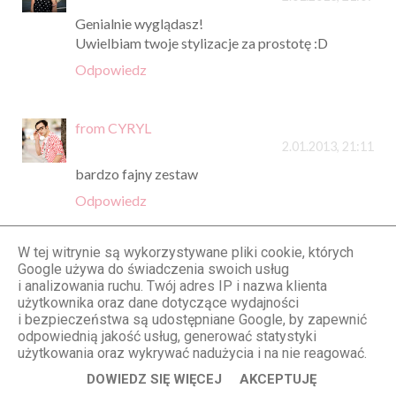
Genialnie wyglądasz!
Uwielbiam twoje stylizacje za prostotę :D
Odpowiedz
from CYRYL
2.01.2013, 21:11
bardzo fajny zestaw
Odpowiedz
W tej witrynie są wykorzystywane pliki cookie, których
agaatky
Google używa do świadczenia swoich usług
2.01.2013, 21:19
i analizowania ruchu. Twój adres IP i nazwa klienta
użytkownika oraz dane dotyczące wydajności
szminka świetnie wygląda,tylko spodnie jakoś
i bezpieczeństwa są udostępniane Google, by zapewnić
takie luźne jakby znacznie lepiej wyglądasz w
odpowiednią jakość usług, generować statystyki
bardziej obcisłych rzeczach,ale wszystko razem
użytkowania oraz wykrywać nadużycia i na nie reagować.
komponuje się naprawdę dobrze! Pomyślności w
DOWIEDZ SIĘ WIĘCEJ
AKCEPTUJĘ
nowym roku :*