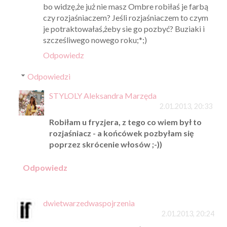
bo widzę,że już nie masz Ombre robiłaś je farbą
czy rozjaśniaczem? Jeśli rozjaśniaczem to czym
je potraktowałaś,żeby sie go pozbyć? Buziaki i
szcześliwego nowego roku;*;)
Odpowiedz
Odpowiedzi
STYLOLY Aleksandra Marzęda
2.01.2013, 20:33
Robiłam u fryzjera, z tego co wiem był to
rozjaśniacz - a końcówek pozbyłam się
poprzez skrócenie włosów ;-))
Odpowiedz
dwietwarzedwaspojrzenia
2.01.2013, 20:24