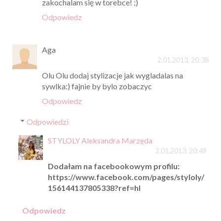
zakochalam się w torebce! ;)
Odpowiedz
Aga
2.01.2013, 20:38
Olu Olu dodaj stylizacje jak wygladalas na
sywlka:) fajnie by bylo zobaczyc
Odpowiedz
Odpowiedzi
STYLOLY Aleksandra Marzęda
2.01.2013, 20:49
Dodałam na facebookowym profilu:
https://www.facebook.com/pages/styloly/
156144137805338?ref=hl
Odpowiedz