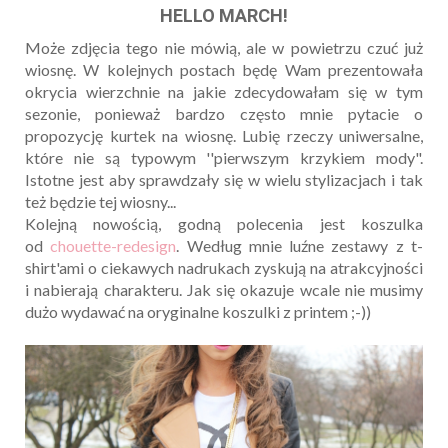
HELLO MARCH!
Może zdjęcia tego nie mówią, ale w powietrzu czuć już
wiosnę. W kolejnych postach będę Wam prezentowała
okrycia wierzchnie na jakie zdecydowałam się w tym
sezonie, ponieważ bardzo często mnie pytacie o
propozycję kurtek na wiosnę. Lubię rzeczy uniwersalne,
które nie są typowym ''pierwszym krzykiem mody".
Istotne jest aby sprawdzały się w wielu stylizacjach i tak
też będzie tej wiosny...
Kolejną nowością, godną polecenia jest koszulka
od
chouette-redesign
. Według mnie luźne zestawy z t-
shirt'ami o ciekawych nadrukach zyskują na atrakcyjności
i nabierają charakteru. Jak się okazuje wcale nie musimy
dużo wydawać na oryginalne koszulki z printem ;-))