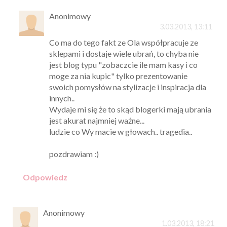
Anonimowy
3.03.2013, 13:11
Co ma do tego fakt ze Ola współpracuje ze
sklepami i dostaje wiele ubrań, to chyba nie
jest blog typu "zobaczcie ile mam kasy i co
moge za nia kupic" tylko prezentowanie
swoich pomysłów na stylizacje i inspiracja dla
innych..
Wydaje mi się że to skąd blogerki mają ubrania
jest akurat najmniej ważne...
ludzie co Wy macie w głowach.. tragedia..
pozdrawiam :)
Odpowiedz
Anonimowy
1.03.2013, 18:21