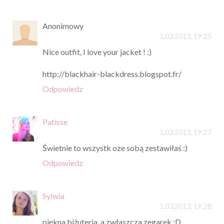
Anonimowy
1.03.2013, 19:25
Nice outfit, I love your jacket ! :)
http://blackhair-blackdress.blogspot.fr/
Odpowiedz
Patisse
1.03.2013, 19:27
Świetnie to wszystk oze sobą zestawiłaś :)
Odpowiedz
Sylwia
1.03.2013, 19:28
piękna biżuteria, a zwłaszcza zegarek :D