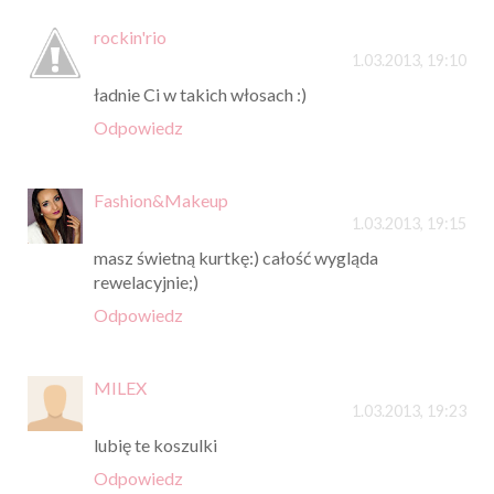
rockin'rio
1.03.2013, 19:10
ładnie Ci w takich włosach :)
Odpowiedz
Fashion&Makeup
1.03.2013, 19:15
masz świetną kurtkę:) całość wygląda
rewelacyjnie;)
Odpowiedz
MILEX
1.03.2013, 19:23
lubię te koszulki
Odpowiedz