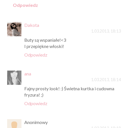
Odpowiedz
Dakota
1.03.2013, 18:13
Buty są wspaniałe!<3
I przepiękne włoski!
Odpowiedz
ana
1.03.2013, 18:14
Fajny prosty look! :) Świetna kurtka i cudowna
fryzura! ;)
Odpowiedz
Anonimowy