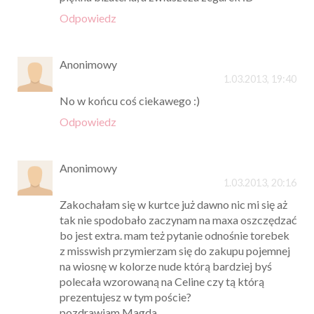
Odpowiedz
Anonimowy
1.03.2013, 19:40
No w końcu coś ciekawego :)
Odpowiedz
Anonimowy
1.03.2013, 20:16
Zakochałam się w kurtce już dawno nic mi się aż
tak nie spodobało zaczynam na maxa oszczędzać
bo jest extra. mam też pytanie odnośnie torebek
z misswish przymierzam się do zakupu pojemnej
na wiosnę w kolorze nude którą bardziej byś
polecała wzorowaną na Celine czy tą którą
prezentujesz w tym poście?
pozdrawiam Magda