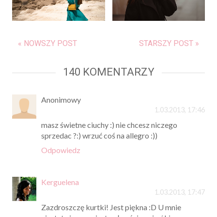
« NOWSZY POST
STARSZY POST »
140 KOMENTARZY
Anonimowy
1.03.2013, 17:46
masz świetne ciuchy :) nie chcesz niczego
sprzedac ?:) wrzuć coś na allegro :))
Odpowiedz
Kerguelena
1.03.2013, 17:47
Zazdroszczę kurtki! Jest piękna :D U mnie