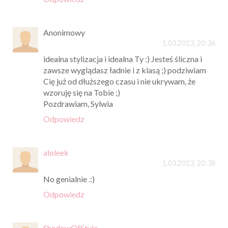
Anonimowy
1.03.2013, 20:36
idealna stylizacja i idealna Ty :) Jesteś śliczna i
zawsze wyglądasz ładnie i z klasą ;) podziwiam
Cię już od dłuższego czasu i nie ukrywam, że
wzoruję się na Tobie ;)
Pozdrawiam, Sylwia
Odpowiedz
aloleek
1.03.2013, 20:38
No genialnie .:)
Odpowiedz
ShadowOfStyle