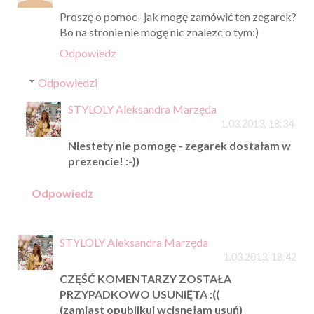
Proszę o pomoc- jak mogę zamówić ten zegarek?
Bo na stronie nie mogę nic znalezc o tym:)
Odpowiedz
Odpowiedzi
STYLOLY Aleksandra Marzęda
1.03.2013, 18:34
Niestety nie pomogę - zegarek dostałam w
prezencie! :-))
Odpowiedz
STYLOLY Aleksandra Marzęda
1.03.2013, 18:42
CZĘŚĆ KOMENTARZY ZOSTAŁA
PRZYPADKOWO USUNIĘTA :((
(zamiast opublikuj wcisnęłam usuń)