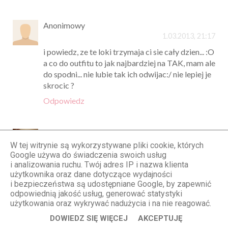
Anonimowy
1.03.2013, 21:17
i powiedz, ze te loki trzymaja ci sie cały dzien... :O
a co do outfitu to jak najbardziej na TAK, mam ale
do spodni... nie lubie tak ich odwijac:/ nie lepiej je
skrocic ?
Odpowiedz
kosmetoholiczka
W tej witrynie są wykorzystywane pliki cookie, których
1.03.2013, 21:18
Google używa do świadczenia swoich usług
Pięknie wyglądasz:)
i analizowania ruchu. Twój adres IP i nazwa klienta
użytkownika oraz dane dotyczące wydajności
Odpowiedz
i bezpieczeństwa są udostępniane Google, by zapewnić
odpowiednią jakość usług, generować statystyki
użytkowania oraz wykrywać nadużycia i na nie reagować.
Anonimowy
DOWIEDZ SIĘ WIĘCEJ
AKCEPTUJĘ
1.03.2013, 21:30