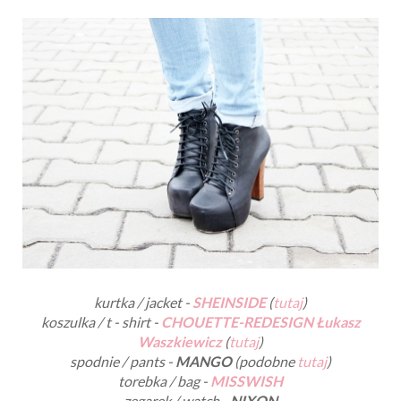
kurtka / jacket -
SHEINSIDE
(
tutaj
)
koszulka / t - shirt -
CHOUETTE-REDESIGN Łukasz
Waszkiewicz
(
tutaj
)
spodnie / pants -
MANGO
(podobne
tutaj
)
torebka / bag -
MISSWISH
zegarek / watch -
NIXON