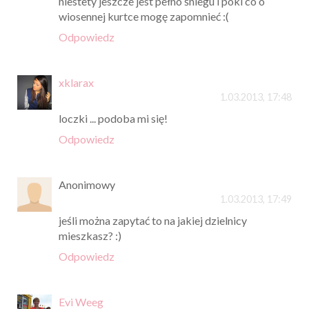
niestety jeszcze jest pełno śniegu i póki co o
wiosennej kurtce mogę zapomnieć :(
Odpowiedz
xklarax
1.03.2013, 17:48
loczki ... podoba mi się!
Odpowiedz
Anonimowy
1.03.2013, 17:49
jeśli można zapytać to na jakiej dzielnicy
mieszkasz? :)
Odpowiedz
Evi Weeg