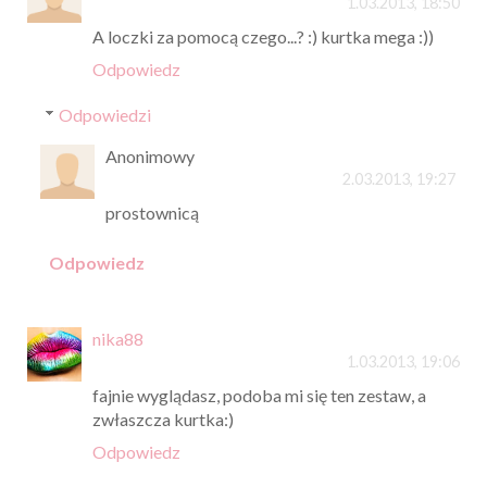
1.03.2013, 18:50
A loczki za pomocą czego...? :) kurtka mega :))
Odpowiedz
Odpowiedzi
Anonimowy
2.03.2013, 19:27
prostownicą
Odpowiedz
nika88
1.03.2013, 19:06
fajnie wyglądasz, podoba mi się ten zestaw, a
zwłaszcza kurtka:)
Odpowiedz