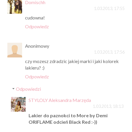
Domischh
1.03.2013, 17:55
cudowna!
Odpowiedz
Anonimowy
1.03.2013, 17:56
czy mozesz zdradzic jakiej marki i jaki kolorek
lakieru? :)
Odpowiedz
Odpowiedzi
STYLOLY Aleksandra Marzęda
1.03.2013, 18:13
Lakier do paznokci to More by Demi
ORIFLAME odcień Black Red :-))