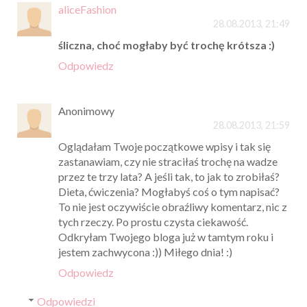
aliceFashion
28.08.2013, 21:49
śliczna, choć mogłaby być trochę krótsza :)
Odpowiedz
Anonimowy
28.08.2013, 21:59
Oglądałam Twoje początkowe wpisy i tak się
zastanawiam, czy nie straciłaś trochę na wadze
przez te trzy lata? A jeśli tak, to jak to zrobiłaś?
Dieta, ćwiczenia? Mogłabyś coś o tym napisać?
To nie jest oczywiście obraźliwy komentarz, nic z
tych rzeczy. Po prostu czysta ciekawość.
Odkryłam Twojego bloga już w tamtym roku i
jestem zachwycona :)) Miłego dnia! :)
Odpowiedz
Odpowiedzi