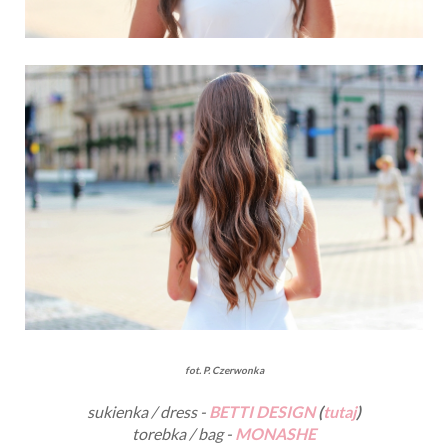
fot. P. Czerwonka
sukienka / dress -
BETTI DESIGN
(
tutaj
)
torebka / bag -
MONASHE