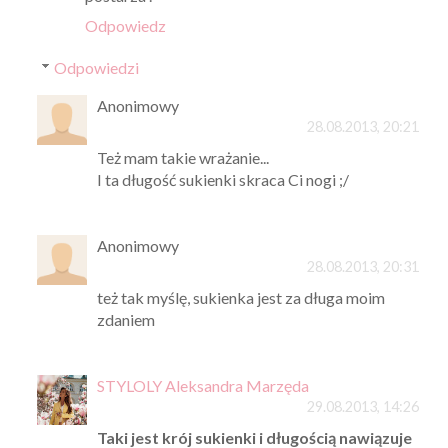
Odpowiedz
Odpowiedzi
Anonimowy
28.08.2013, 20:21
Też mam takie wrażanie...
I ta długość sukienki skraca Ci nogi ;/
Anonimowy
28.08.2013, 20:31
też tak myślę, sukienka jest za długa moim
zdaniem
STYLOLY Aleksandra Marzęda
29.08.2013, 14:26
Taki jest krój sukienki i długością nawiązuje