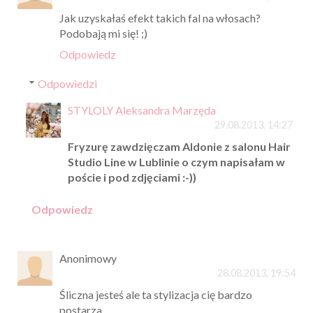
Jak uzyskałaś efekt takich fal na włosach?
Podobają mi się! ;)
Odpowiedz
Odpowiedzi
STYLOLY Aleksandra Marzęda
29.08.2013, 14:27
Fryzurę zawdzięczam Aldonie z salonu Hair
Studio Line w Lublinie o czym napisałam w
poście i pod zdjęciami :-))
Odpowiedz
Anonimowy
28.08.2013, 19:54
Śliczna jesteś ale ta stylizacja cię bardzo
postarza .