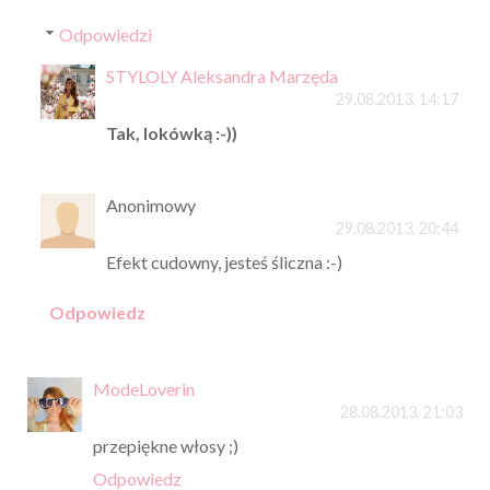
Odpowiedzi
STYLOLY Aleksandra Marzęda
29.08.2013, 14:17
Tak, lokówką :-))
Anonimowy
29.08.2013, 20:44
Efekt cudowny, jesteś śliczna :-)
Odpowiedz
ModeLoverin
28.08.2013, 21:03
przepiękne włosy ;)
Odpowiedz