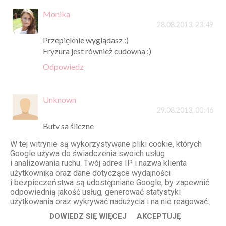
Monika
28.08.2013, 23:49
Przepięknie wyglądasz :)
Fryzura jest również cudowna :)
Odpowiedz
Unknown
29.08.2013, 00:46
Buty są śliczne
Odpowiedz
W tej witrynie są wykorzystywane pliki cookie, których
Google używa do świadczenia swoich usług
i analizowania ruchu. Twój adres IP i nazwa klienta
użytkownika oraz dane dotyczące wydajności
AleksandraNajda.com
i bezpieczeństwa są udostępniane Google, by zapewnić
29.08.2013, 08:33
odpowiednią jakość usług, generować statystyki
Te fale są niesamowite!
użytkowania oraz wykrywać nadużycia i na nie reagować.
Odpowiedz
DOWIEDZ SIĘ WIĘCEJ
AKCEPTUJĘ