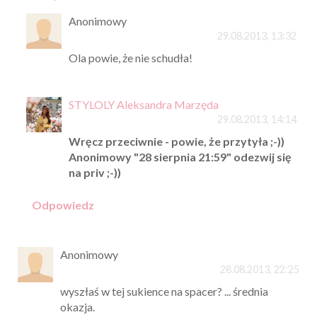
Anonimowy
29.08.2013, 13:32
Ola powie, że nie schudła!
STYLOLY Aleksandra Marzęda
29.08.2013, 14:14
Wręcz przeciwnie - powie, że przytyła ;-))
Anonimowy "28 sierpnia 21:59" odezwij się
na priv ;-))
Odpowiedz
Anonimowy
28.08.2013, 22:25
wyszłaś w tej sukience na spacer? ... średnia
okazja.