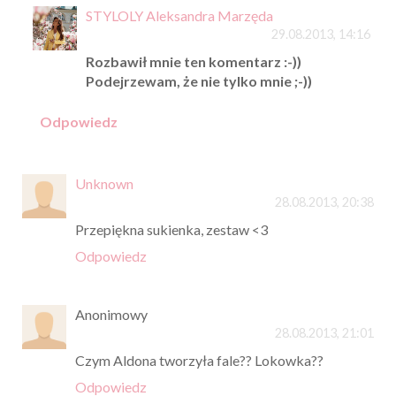
STYLOLY Aleksandra Marzęda
29.08.2013, 14:16
Rozbawił mnie ten komentarz :-))
Podejrzewam, że nie tylko mnie ;-))
Odpowiedz
Unknown
28.08.2013, 20:38
Przepiękna sukienka, zestaw <3
Odpowiedz
Anonimowy
28.08.2013, 21:01
Czym Aldona tworzyła fale?? Lokowka??
Odpowiedz