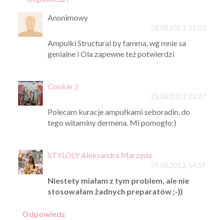
Anonimowy
28.08.2013, 21:03
Ampulki Structural by famma, wg mnie sa
genialne i Ola zapewne też potwierdzi
Cookie :)
28.08.2013, 21:27
Polecam kuracje ampułkami seboradin, do
tego witaminy dermena. Mi pomogło:)
STYLOLY Aleksandra Marzęda
29.08.2013, 14:19
Niestety miałam z tym problem, ale nie
stosowałam żadnych preparatów ;-))
Odpowiedz