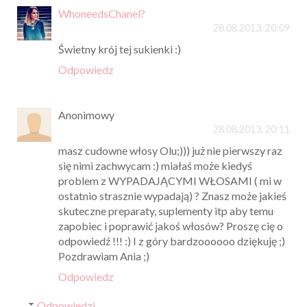
WhoneedsChanel?
28.08.2013, 20:09
Świetny krój tej sukienki :)
Odpowiedz
Anonimowy
28.08.2013, 20:11
masz cudowne włosy Olu;))) już nie pierwszy raz
się nimi zachwycam :) miałaś może kiedyś
problem z WYPADAJĄCYMI WŁOSAMI ( mi w
ostatnio strasznie wypadają) ? Znasz może jakieś
skuteczne preparaty, suplementy itp aby temu
zapobiec i poprawić jakoś włosów? Proszę cię o
odpowiedź !!! :) I z góry bardzoooooo dziękuję ;)
Pozdrawiam Ania ;)
Odpowiedz
Odpowiedzi