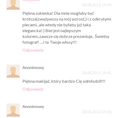
28.08.2013, 19:40
Piękna sukienka! Dla mnie mogłaby być
krótsza(zważywszy na mój wzrost;) i z odkrytymi
plecami...ale wtedy nie byłaby już taka
elegancka!:) Biel jest najlepszym
kolorem..zawsze się dobrze prezentuje.. Świetny
fotograf! ....I te Twoje włosy!!!
Odpowiedz
Anonimowy
28.08.2013, 19:41
Piękna makijaż, który bardzo Cię odmłodził!!!
Odpowiedz
Anonimowy
28.08.2013, 19:43