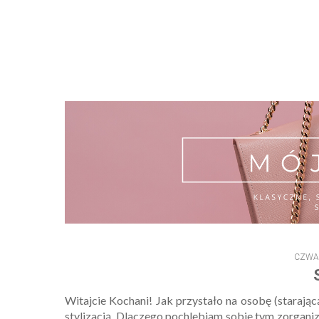
CZWAR
Witajcie Kochani! Jak przystało na osobę (starającą
stylizacją. Dlaczego pochlebiam sobie tym zorgani