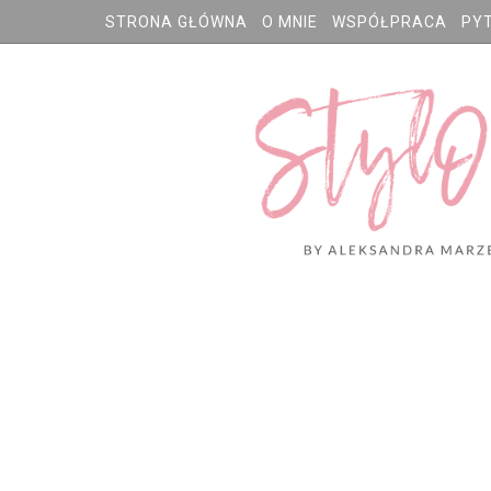
STRONA GŁÓWNA
O MNIE
WSPÓŁPRACA
PY