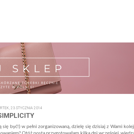
TEK, 23 STYCZNIA 2014
SIMPLICITY
 się być!) w pełni zorganizowaną, dzielę się dzisiaj z Wami kole
zowaniem? Otóż posta przygotowałam kilka dni wcześniej, wiedz