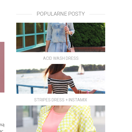
POPULARNE POSTY
ACID WASH DRESS
STRIPES DRESS + INSTAMIX
jną
ąc,