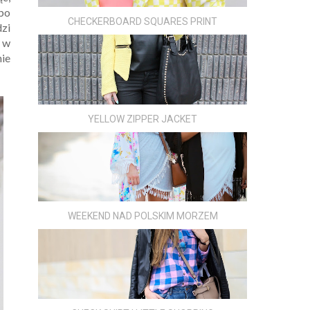
 bo
CHECKERBOARD SQUARES PRINT
dzi
 w
nie
YELLOW ZIPPER JACKET
WEEKEND NAD POLSKIM MORZEM