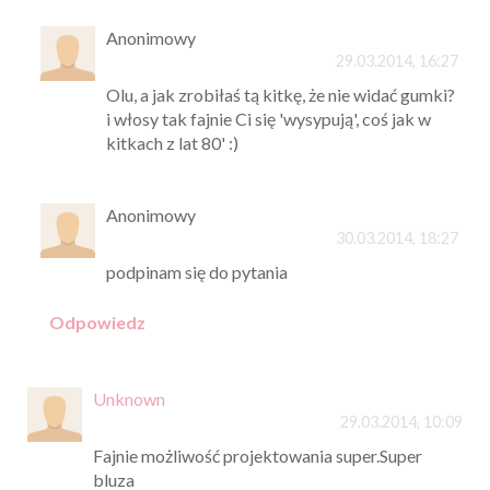
Anonimowy
29.03.2014, 16:27
Olu, a jak zrobiłaś tą kitkę, że nie widać gumki?
i włosy tak fajnie Ci się 'wysypują', coś jak w
kitkach z lat 80' :)
Anonimowy
30.03.2014, 18:27
podpinam się do pytania
Odpowiedz
Unknown
29.03.2014, 10:09
Fajnie możliwość projektowania super.Super
bluza