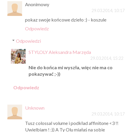
Anonimowy
29.03.2014, 10:17
pokaz swoje końcowe dzieło :) - koszule
Odpowiedz
Odpowiedzi
STYLOLY Aleksandra Marzęda
29.03.2014, 15:22
Nie do końca mi wyszła, więc nie ma co
pokazywać ;-))
Odpowiedz
Unknown
29.03.2014, 10:17
Tusz colossal volume i podkład affinitone <3 !!
Uwielbiam ! :)) A Ty Olu miałaś na sobie