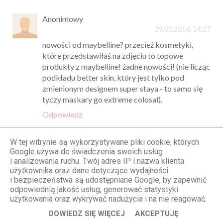
Anonimowy
29.03.2014, 14:27
nowości od maybelline? przecież kosmetyki,
które przedstawiłaś na zdjęciu to topowe
produkty z maybelline! żadne nowości! (nie licząc
podkładu better skin, który jest tylko pod
zmienionym designem super staya - to samo się
tyczy maskary go extreme colosal).
Odpowiedz
Odpowiedzi
W tej witrynie są wykorzystywane pliki cookie, których
Google używa do świadczenia swoich usług
STYLOLY Aleksandra Marzęda
i analizowania ruchu. Twój adres IP i nazwa klienta
29.03.2014, 14:48
użytkownika oraz dane dotyczące wydajności
Nowości - w sensie nowe kosmetyki,
i bezpieczeństwa są udostępniane Google, by zapewnić
odpowiednią jakość usług, generować statystyki
których nie używałam wcześniej ;-))
użytkowania oraz wykrywać nadużycia i na nie reagować.
Odpowiedz
DOWIEDZ SIĘ WIĘCEJ
AKCEPTUJĘ