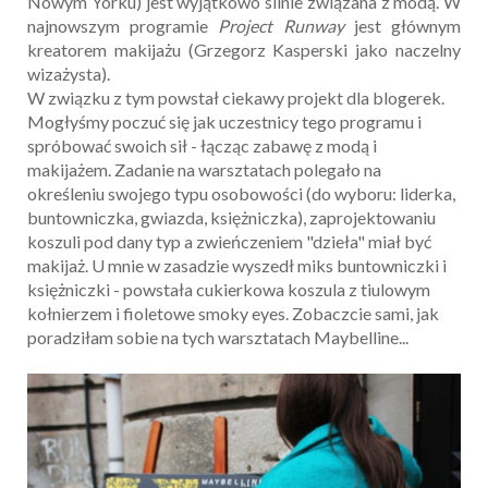
Nowym Yorku) jest wyjątkowo silnie związana z modą. W
najnowszym programie
Project Runway
jest głównym
kreatorem makijażu (Grzegorz Kasperski jako naczelny
wizażysta).
W związku z tym powstał ciekawy projekt dla blogerek.
Mogłyśmy poczuć się jak uczestnicy tego programu i
spróbować swoich sił - łącząc zabawę z modą i
makijażem. Zadanie na warsztatach polegało na
określeniu swojego typu osobowości (do wyboru: liderka,
buntowniczka, gwiazda, księżniczka), zaprojektowaniu
koszuli pod dany typ a zwieńczeniem "dzieła" miał być
makijaż. U mnie w zasadzie wyszedł miks buntowniczki i
księżniczki - powstała cukierkowa koszula z tiulowym
kołnierzem i fioletowe smoky eyes. Zobaczcie sami, jak
poradziłam sobie na tych warsztatach Maybelline...