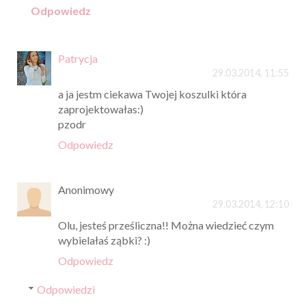
Odpowiedz
Patrycja
29.03.2014, 11:55
a ja jestm ciekawa Twojej koszulki która
zaprojektowałas:)
pzodr
Odpowiedz
Anonimowy
29.03.2014, 12:10
Olu, jesteś prześliczna!! Można wiedzieć czym
wybielałaś ząbki? :)
Odpowiedz
Odpowiedzi