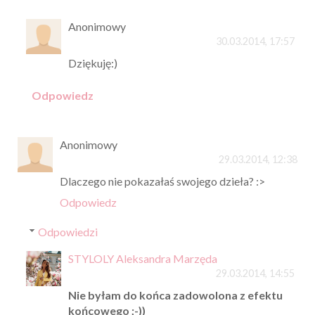
Anonimowy
30.03.2014, 17:57
Dziękuję:)
Odpowiedz
Anonimowy
29.03.2014, 12:38
Dlaczego nie pokazałaś swojego dzieła? :>
Odpowiedz
Odpowiedzi
STYLOLY Aleksandra Marzęda
29.03.2014, 14:55
Nie byłam do końca zadowolona z efektu
końcowego ;-))