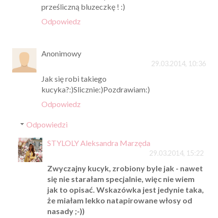
prześliczną bluzeczkę ! :)
Odpowiedz
Anonimowy
29.03.2014, 10:36
Jak się robi takiego
kucyka?:)Slicznie:)Pozdrawiam:)
Odpowiedz
Odpowiedzi
STYLOLY Aleksandra Marzęda
29.03.2014, 15:22
Zwyczajny kucyk, zrobiony byle jak - nawet
się nie starałam specjalnie, więc nie wiem
jak to opisać. Wskazówka jest jedynie taka,
że miałam lekko natapirowane włosy od
nasady ;-))