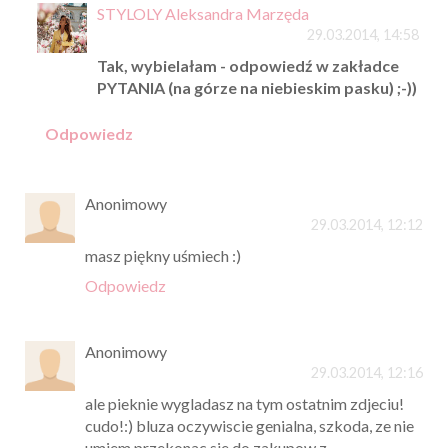
STYLOLY Aleksandra Marzęda
29.03.2014, 14:58
Tak, wybielałam - odpowiedź w zakładce
PYTANIA (na górze na niebieskim pasku) ;-))
Odpowiedz
Anonimowy
29.03.2014, 12:12
masz piękny uśmiech :)
Odpowiedz
Anonimowy
29.03.2014, 12:16
ale pieknie wygladasz na tym ostatnim zdjeciu!
cudo!:) bluza oczywiscie genialna, szkoda, ze nie
umiem przekonac sie do zakupow z