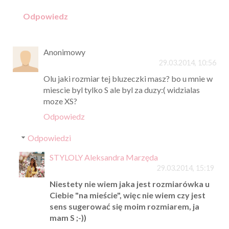
Odpowiedz
Anonimowy
29.03.2014, 10:56
Olu jaki rozmiar tej bluzeczki masz? bo u mnie w
miescie byl tylko S ale byl za duzy:( widzialas
moze XS?
Odpowiedz
Odpowiedzi
STYLOLY Aleksandra Marzęda
29.03.2014, 15:19
Niestety nie wiem jaka jest rozmiarówka u
Ciebie "na mieście", więc nie wiem czy jest
sens sugerować się moim rozmiarem, ja
mam S ;-))