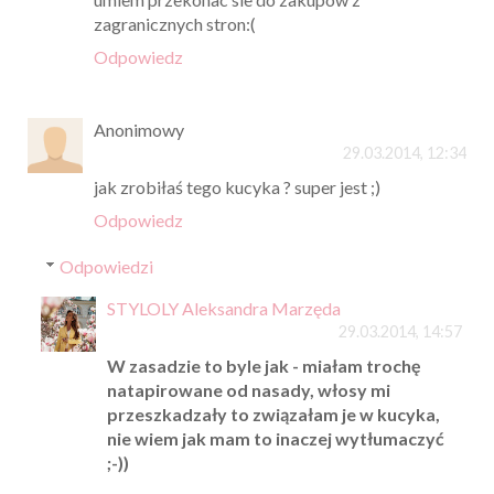
zagranicznych stron:(
Odpowiedz
Anonimowy
29.03.2014, 12:34
jak zrobiłaś tego kucyka ? super jest ;)
Odpowiedz
Odpowiedzi
STYLOLY Aleksandra Marzęda
29.03.2014, 14:57
W zasadzie to byle jak - miałam trochę
natapirowane od nasady, włosy mi
przeszkadzały to związałam je w kucyka,
nie wiem jak mam to inaczej wytłumaczyć
;-))