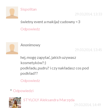
Sispolitan
29.03.2014, 13:33
świetny event a makijaż cudowny <3
Odpowiedz
Anonimowy
29.03.2014, 13:45
hej, mogę zapytać, jakich uzywasz
kosmetyków?:)
podkładu, pudru? i czy nakładasz cos pod
podkład??
Odpowiedz
Odpowiedzi
STYLOLY Aleksandra Marzęda
29.03.2014, 14:49