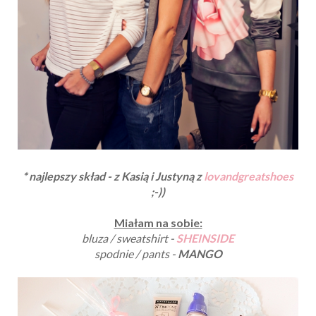
* najlepszy skład - z Kasią i Justyną z
lovandgreatshoes
;-))
Miałam na sobie:
bluza / sweatshirt -
SHEINSIDE
spodnie / pants -
MANGO