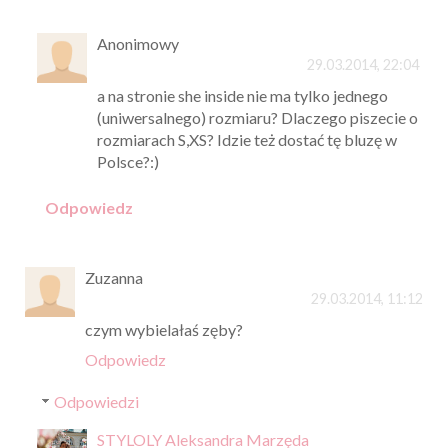
Anonimowy
29.03.2014, 22:04
a na stronie she inside nie ma tylko jednego
(uniwersalnego) rozmiaru? Dlaczego piszecie o
rozmiarach S,XS? Idzie też dostać tę bluzę w
Polsce?:)
Odpowiedz
Zuzanna
29.03.2014, 11:12
czym wybielałaś zęby?
Odpowiedz
Odpowiedzi
STYLOLY Aleksandra Marzęda