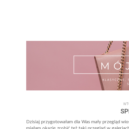
WT
SP
Dzisiaj przygotowałam dla Was mały przegląd wios
miałam okazję zrobić też taki przegląd w galeria