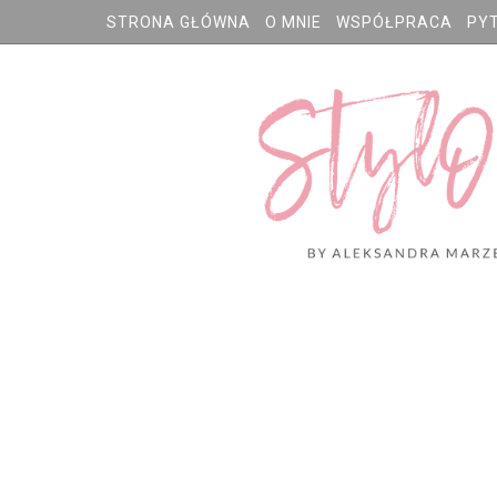
STRONA GŁÓWNA
O MNIE
WSPÓŁPRACA
PY