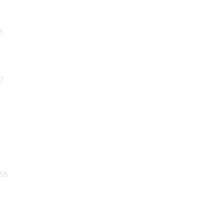
55
57
:58