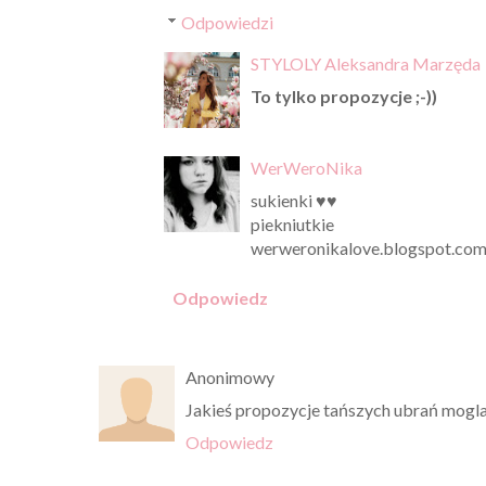
Odpowiedzi
STYLOLY Aleksandra Marzęda
To tylko propozycje ;-))
WerWeroNika
sukienki ♥♥
piekniutkie
werweronikalove.blogspot.co
Odpowiedz
Anonimowy
Jakieś propozycje tańszych ubrań moglab
Odpowiedz