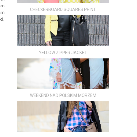
am
CHECKERBOARD SQUARES PRINT
Mam
ki,
YELLOW ZIPPER JACKET
WEEKEND NAD POLSKIM MORZEM