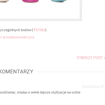
zczególnych butów (
TUTAJ
)
LY ALEKSANDRA MARZĘDA
STARSZY POST 
 KOMENTARZY
25.03.2014, 17
 podziwiac. mialas o wiele lepsze stylizacje na sobie