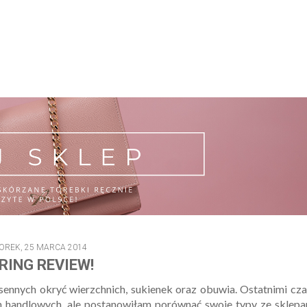
OREK, 25 MARCA 2014
RING REVIEW!
ennych okryć wierzchnich, sukienek oraz obuwia. Ostatnimi cz
ch handlowych, ale postanowiłam porównać swoje typy ze sklep