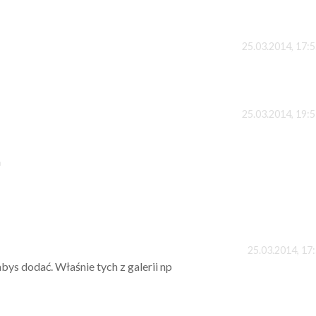
25.03.2014, 17:
25.03.2014, 19:
m
25.03.2014, 17
ys dodać. Właśnie tych z galerii np