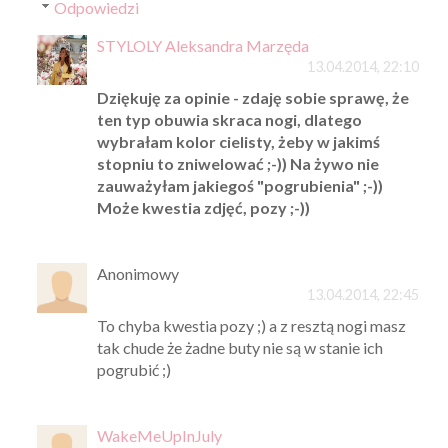
Odpowiedzi
STYLOLY Aleksandra Marzęda
13.04.2014, 22:10
Dziękuję za opinie - zdaję sobie sprawę, że
ten typ obuwia skraca nogi, dlatego
wybrałam kolor cielisty, żeby w jakimś
stopniu to zniwelować ;-)) Na żywo nie
zauważyłam jakiegoś "pogrubienia" ;-))
Może kwestia zdjęć, pozy ;-))
Anonimowy
13.04.2014, 22:45
To chyba kwestia pozy ;) a z resztą nogi masz
tak chude że żadne buty nie są w stanie ich
pogrubić ;)
WakeMeUpInJuly