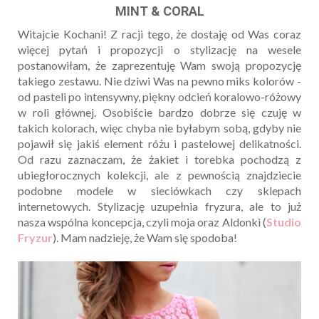
MINT & CORAL
Witajcie Kochani! Z racji tego, że dostaję od Was coraz
więcej pytań i propozycji o stylizację na wesele
postanowiłam, że zaprezentuję Wam swoją propozycję
takiego zestawu. Nie dziwi Was na pewno miks kolorów -
od pasteli po intensywny, piękny odcień koralowo-różowy
w roli głównej. Osobiście bardzo dobrze się czuję w
takich kolorach, więc chyba nie byłabym sobą, gdyby nie
pojawił się jakiś element różu i pastelowej delikatności.
Od razu zaznaczam, że żakiet i torebka pochodzą z
ubiegłorocznych kolekcji, ale z pewnością znajdziecie
podobne modele w sieciówkach czy sklepach
internetowych. Stylizację uzupełnia fryzura, ale to już
nasza wspólna koncepcja, czyli moja oraz Aldonki (
Studio
Fryzur
). Mam nadzieję, że Wam się spodoba!