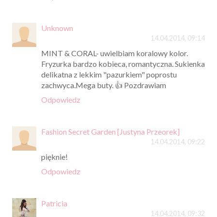
Unknown
14.04.2014, 09:14
MINT & CORAL- uwielbiam koralowy kolor.
Fryzurka bardzo kobieca, romantyczna. Sukienka
delikatna z lekkim "pazurkiem" poprostu
zachwyca.Mega buty. 👍 Pozdrawiam
Odpowiedz
Fashion Secret Garden [Justyna Przeorek]
14.04.2014, 09:22
pięknie!
Odpowiedz
Patricia
14.04.2014, 09:32