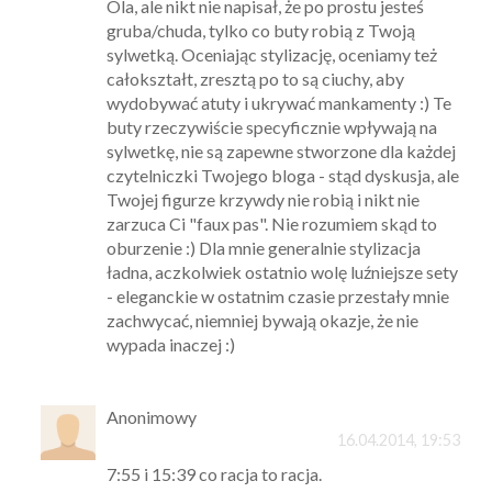
Ola, ale nikt nie napisał, że po prostu jesteś
gruba/chuda, tylko co buty robią z Twoją
sylwetką. Oceniając stylizację, oceniamy też
całokształt, zresztą po to są ciuchy, aby
wydobywać atuty i ukrywać mankamenty :) Te
buty rzeczywiście specyficznie wpływają na
sylwetkę, nie są zapewne stworzone dla każdej
czytelniczki Twojego bloga - stąd dyskusja, ale
Twojej figurze krzywdy nie robią i nikt nie
zarzuca Ci "faux pas". Nie rozumiem skąd to
oburzenie :) Dla mnie generalnie stylizacja
ładna, aczkolwiek ostatnio wolę luźniejsze sety
- eleganckie w ostatnim czasie przestały mnie
zachwycać, niemniej bywają okazje, że nie
wypada inaczej :)
Anonimowy
16.04.2014, 19:53
7:55 i 15:39 co racja to racja.