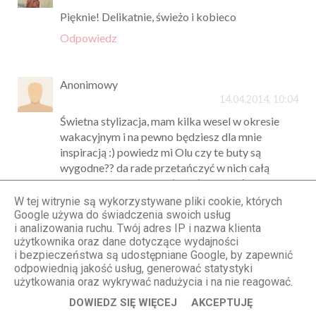
Pięknie! Delikatnie, świeżo i kobieco
Odpowiedz
Anonimowy
14.04.2014, 10:04
Świetna stylizacja, mam kilka wesel w okresie
wakacyjnym i na pewno będziesz dla mnie
inspiracją :) powiedz mi Olu czy te buty są
wygodne?? da rade przetańczyć w nich całą
noc?? czaję się na nie już jakiś czas, była bym
wdzięczna za odpowiedź, pozdrawiam ciepło w
W tej witrynie są wykorzystywane pliki cookie, których
ten deszczowy dzień :) Karola
Google używa do świadczenia swoich usług
i analizowania ruchu. Twój adres IP i nazwa klienta
Odpowiedz
użytkownika oraz dane dotyczące wydajności
i bezpieczeństwa są udostępniane Google, by zapewnić
odpowiednią jakość usług, generować statystyki
Unknown
użytkowania oraz wykrywać nadużycia i na nie reagować.
14.04.2014, 10:05
DOWIEDZ SIĘ WIĘCEJ
AKCEPTUJĘ