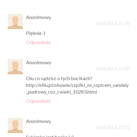
Anonimowy
13.04.2014, 21:58
Pięknie :)
Odpowiedz
Anonimowy
13.04.2014, 22:00
Olu co sądzisz o tych bucikach?
http://elilu.pl/obuwie/szpilki_ze_szpicem_sandaly
_pudrowy_roz_cwieki_10283.html
Odpowiedz
Anonimowy
13.04.2014, 22:01
Sukienka jest boska ! :)