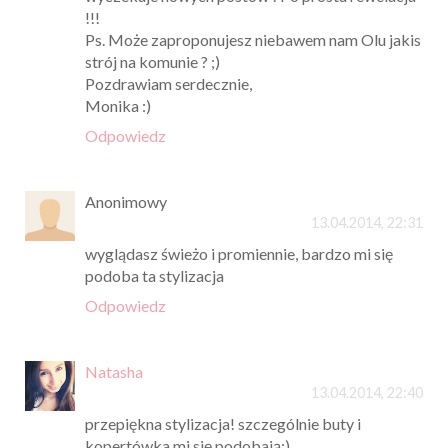
!!!
Ps. Może zaproponujesz niebawem nam Olu jakis
strój na komunie ? ;)
Pozdrawiam serdecznie,
Monika :)
Odpowiedz
Anonimowy
13.04.2014, 22:31
wyglądasz świeżo i promiennie, bardzo mi się
podoba ta stylizacja
Odpowiedz
Natasha
13.04.2014, 22:40
przepiękna stylizacja! szczególnie buty i
kopertówka mi się podobają:)