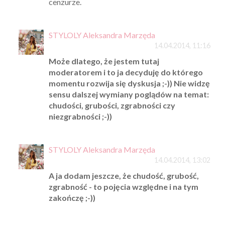
cenzurze.
STYLOLY Aleksandra Marzęda
14.04.2014, 11:16
Może dlatego, że jestem tutaj
moderatorem i to ja decyduję do którego
momentu rozwija się dyskusja ;-)) Nie widzę
sensu dalszej wymiany poglądów na temat:
chudości, grubości, zgrabności czy
niezgrabności ;-))
STYLOLY Aleksandra Marzęda
14.04.2014, 13:02
A ja dodam jeszcze, że chudość, grubość,
zgrabność - to pojęcia względne i na tym
zakończę ;-))