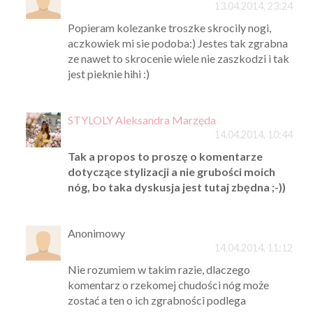
13.04.2014, 23:24
Popieram kolezanke troszke skrocily nogi,
aczkowiek mi sie podoba:) Jestes tak zgrabna
ze nawet to skrocenie wiele nie zaszkodzi i tak
jest pieknie hihi :)
STYLOLY Aleksandra Marzęda
14.04.2014, 10:44
Tak a propos to proszę o komentarze
dotyczące stylizacji a nie grubości moich
nóg, bo taka dyskusja jest tutaj zbędna ;-))
Anonimowy
14.04.2014, 11:12
Nie rozumiem w takim razie, dlaczego
komentarz o rzekomej chudości nóg może
zostać a ten o ich zgrabności podlega