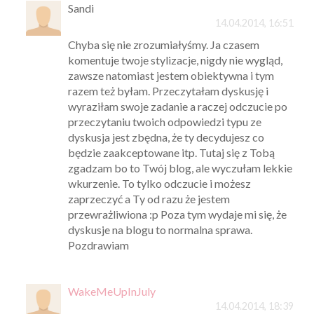
Sandi
14.04.2014, 16:51
Chyba się nie zrozumiałyśmy. Ja czasem
komentuje twoje stylizacje, nigdy nie wygląd,
zawsze natomiast jestem obiektywna i tym
razem też byłam. Przeczytałam dyskusję i
wyraziłam swoje zadanie a raczej odczucie po
przeczytaniu twoich odpowiedzi typu ze
dyskusja jest zbędna, że ty decydujesz co
będzie zaakceptowane itp. Tutaj się z Tobą
zgadzam bo to Twój blog, ale wyczułam lekkie
wkurzenie. To tylko odczucie i możesz
zaprzeczyć a Ty od razu że jestem
przewrażliwiona :p Poza tym wydaje mi się, że
dyskusje na blogu to normalna sprawa.
Pozdrawiam
WakeMeUpInJuly
14.04.2014, 18:39