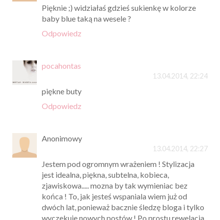
Pięknie ;) widziałaś gdzieś sukienkę w kolorze
baby blue taką na wesele ?
Odpowiedz
pocahontas
13.04.2014, 22:24
piękne buty
Odpowiedz
Anonimowy
13.04.2014, 22:27
Jestem pod ogromnym wrażeniem ! Stylizacja
jest idealna, piękna, subtelna, kobieca,
zjawiskowa..... mozna by tak wymieniac bez
końca ! To, jak jesteś wspaniala wiem już od
dwóch lat, ponieważ bacznie śledzę bloga i tylko
wyczekuje nowych postów ! Po prostu rewelacja