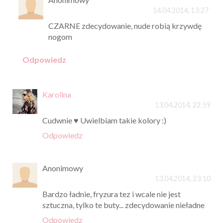
14.04.2014, 13:27
CZARNE zdecydowanie, nude robią krzywdę
nogom
Odpowiedz
Karolina
13.04.2014, 22:59
Cudwnie ♥ Uwielbiam takie kolory :)
Odpowiedz
Anonimowy
13.04.2014, 23:10
Bardzo ładnie, fryzura tez i wcale nie jest
sztuczna, tylko te buty... zdecydowanie nieładne
Odpowiedz