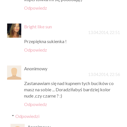
Odpowiedz
Bright like sun
13.04.2014, 22:51
Przepiękna sukienka !
Odpowiedz
Anonimowy
13.04.2014, 22:56
Zastanawiam się nad kupnem tych bucików co
masz na sobie ... Doradziłabyś bardziej kolor
nude ,czy czarne ? :)
Odpowiedz
Odpowiedzi
Anonimowy