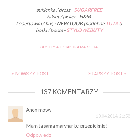
sukienka / dress -
SUGARFREE
żakiet / jacket -
H&M
kopertówka / bag -
NEW LOOK
(podobne
TUTAJ
)
botki / boots -
STYLOWEBUTY
STYLOLY ALEKSANDRA MARZĘDA
« NOWSZY POST
STARSZY POST »
137 KOMENTARZY
Anonimowy
13.04.2014, 21:58
Mam tą samą marynarkę, przepięknie!
Odpowiedz