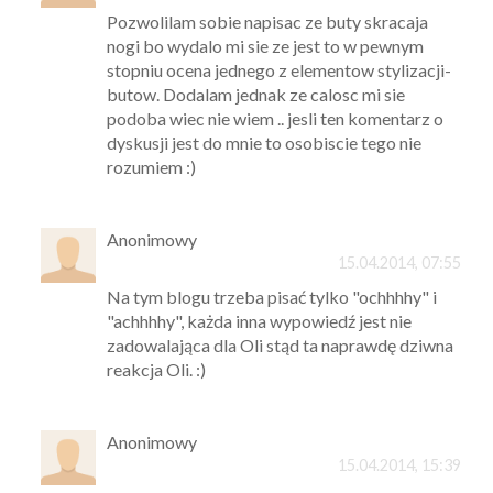
Pozwolilam sobie napisac ze buty skracaja
nogi bo wydalo mi sie ze jest to w pewnym
stopniu ocena jednego z elementow stylizacji-
butow. Dodalam jednak ze calosc mi sie
podoba wiec nie wiem .. jesli ten komentarz o
dyskusji jest do mnie to osobiscie tego nie
rozumiem :)
Anonimowy
15.04.2014, 07:55
Na tym blogu trzeba pisać tylko "ochhhhy" i
"achhhhy", każda inna wypowiedź jest nie
zadowalająca dla Oli stąd ta naprawdę dziwna
reakcja Oli. :)
Anonimowy
15.04.2014, 15:39