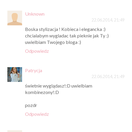
Unknown
22.06.2014, 21:49
Boska stylizacja ! Kobieca i elegancka :)
chcialabym wygladac tak pieknie jak Ty :)
uwielbiam Twojego bloga :)
Odpowiedz
Patrycja
22.06.2014, 21:49
świetnie wyglądasz!:D uwielbiam
kombinezony!:D
pozdr
Odpowiedz