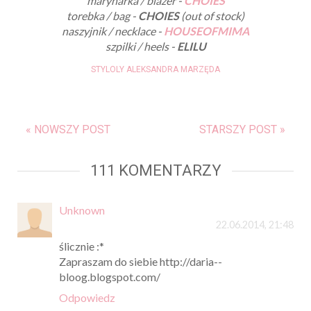
marynarka / blazer -
CHOIES
torebka / bag -
CHOIES
(out of stock)
naszyjnik / necklace -
HOUSEOFMIMA
szpilki / heels -
ELILU
STYLOLY ALEKSANDRA MARZĘDA
« NOWSZY POST
STARSZY POST »
111 KOMENTARZY
Unknown
22.06.2014, 21:48
ślicznie :*
Zapraszam do siebie http://daria--
bloog.blogspot.com/
Odpowiedz