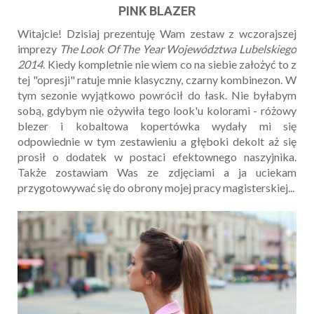
PINK BLAZER
Witajcie! Dzisiaj prezentuję Wam zestaw z wczorajszej
imprezy
The Look Of The Year Województwa Lubelskiego
2014
. Kiedy kompletnie nie wiem co na siebie założyć to z
tej "opresji" ratuje mnie klasyczny, czarny kombinezon. W
tym sezonie wyjątkowo powrócił do łask. Nie byłabym
sobą, gdybym nie ożywiła tego look'u kolorami - różowy
blezer i kobaltowa kopertówka wydały mi się
odpowiednie w tym zestawieniu a głęboki dekolt aż się
prosił o dodatek w postaci efektownego naszyjnika.
Także zostawiam Was ze zdjęciami a ja uciekam
przygotowywać się do obrony mojej pracy magisterskiej...