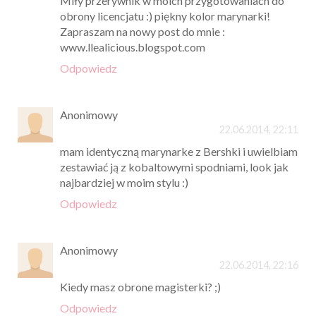
Miły przerywnik w moich przygotowaniach do
obrony licencjatu :) piękny kolor marynarki!
Zapraszam na nowy post do mnie :
www.llealicious.blogspot.com
Odpowiedz
Anonimowy
22.06.2014, 22:11
mam identyczną marynarke z Bershki i uwielbiam
zestawiać ją z kobaltowymi spodniami, look jak
najbardziej w moim stylu :)
Odpowiedz
Anonimowy
22.06.2014, 22:16
Kiedy masz obrone magisterki? ;)
Odpowiedz