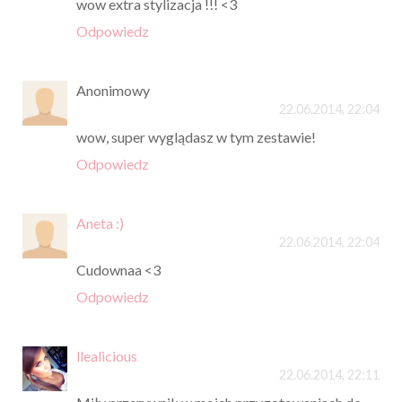
wow extra stylizacja !!! <3
Odpowiedz
Anonimowy
22.06.2014, 22:04
wow, super wyglądasz w tym zestawie!
Odpowiedz
Aneta :)
22.06.2014, 22:04
Cudownaa <3
Odpowiedz
llealicious
22.06.2014, 22:11