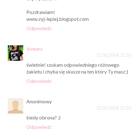
Pozdrawiam!
www.zyj-lepiej.blogspot.com
Odpowiedz
loveanz
22.06.2014, 21:55
świetnie! szukam odpowiedniego różowego
żakietu i chyba się skusze na ten który Ty masz;)
Odpowiedz
Anonimowy
22.06.2014, 21:55
kiedy obrona? ;)
Odpowiedz