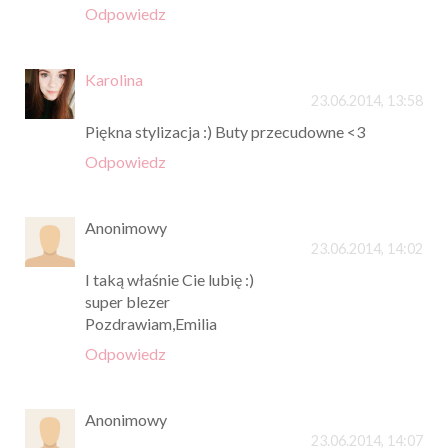
Odpowiedz
Karolina
23.06.2014, 13:58
Piękna stylizacja :) Buty przecudowne <3
Odpowiedz
Anonimowy
23.06.2014, 14:02
I taką właśnie Cie lubię :)
super blezer
Pozdrawiam,Emilia
Odpowiedz
Anonimowy
23.06.2014, 14:07