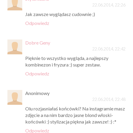
22.06.2014, 22:26
Jak zawsze wyglądasz cudownie ;)
Odpowiedz
Dobre Geny
22.06.2014, 22:42
Pięknie to wszystko wygląda, a najlepszy
kombinezon i fryzura :) super zestaw.
Odpowiedz
Anonimowy
22.06.2014, 22:48
Olu rozjasniałaś końcówki? Na instagramie masz
zdjęcie a na nim bardzo jasne blond włoski-
końcówki :) stylizacja piękna jak zawsze! :) :*
Odpowiedz