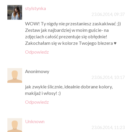
stylstynka
23.06.2014, 09:37
WOW! Ty nigdy nie przestaniesz zaskakiwać ;))
Zestaw jak najbardziej w moim guście- na
zdjęciach całość prezentuje się obłędnie!
Zakochałam się w kolorze Twojego blezera ♥
Odpowiedz
Anonimowy
23.06.2014, 10:17
jak zwykle ślicznie, idealnie dobrane kolory,
makijaż i włosy! :)
Odpowiedz
Unknown
23.06.2014, 11:23