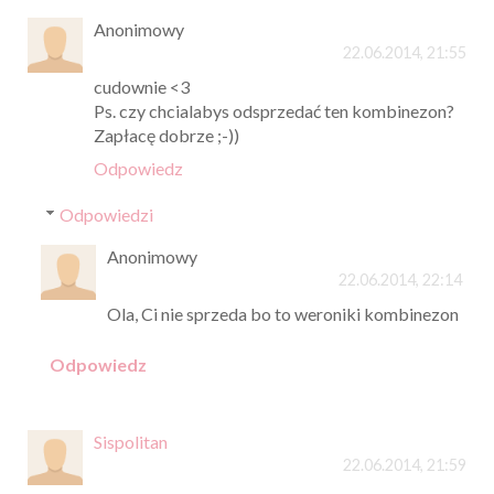
Anonimowy
22.06.2014, 21:55
cudownie <3
Ps. czy chcialabys odsprzedać ten kombinezon?
Zapłacę dobrze ;-))
Odpowiedz
Odpowiedzi
Anonimowy
22.06.2014, 22:14
Ola, Ci nie sprzeda bo to weroniki kombinezon
Odpowiedz
Sispolitan
22.06.2014, 21:59