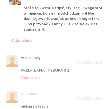
24.06.2014, 14:24
Może to kwestia zdjęć, stylizacji - waga stoi
w miejscu, bo się nie odchudzam ;-)) Nie
dam się zwariować jak połowa blogosfery
:D W przypadku Anny Guzik to się akurat
zgadzam ;-))
Odpowiedz
Anonimowy
23.06.2014, 12:47
PRZEPIĘKNA FRYZURA !! :)
Odpowiedz
Unknown
23.06.2014, 12:51
piękna stylizacja! :)