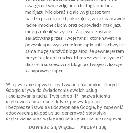
uwagę na Twoje zdjęcie na Instagramie bez
makijażu. Nie obraź się ale wyglądasz tam
bardzo przeciętnie i pokazujesz, że tak naprawdę
ładne i modne ciuchy oraz odpowiedni makijażu
mogą zmienić wszystko. Zapewne zostanę
zakatowana przez Twoje fanki, które nawet nie
pozwalają na wyrażenie innej opinii niż zachwyt że
sama mogę założyć bloga albo, że pewnie jestem
brzydka ale cóż trudno. Mimo wszystko życzę Ci
dalszych sukcesów na blogi bo Twoje stylizacje
są naprawdę super.
Odpowiedz
W tej witrynie są wykorzystywane pliki cookie, których
Google używa do świadczenia swoich usług
Odpowiedzi
i analizowania ruchu. Twój adres IP i nazwa klienta
użytkownika oraz dane dotyczące wydajności
Anonimowy
i bezpieczeństwa są udostępniane Google, by zapewnić
23.06.2014, 17:40
odpowiednią jakość usług, generować statystyki
użytkowania oraz wykrywać nadużycia i na nie reagować.
Jestem dokladnie tego samego zdania co Ty.
DOWIEDZ SIĘ WIĘCEJ
AKCEPTUJĘ