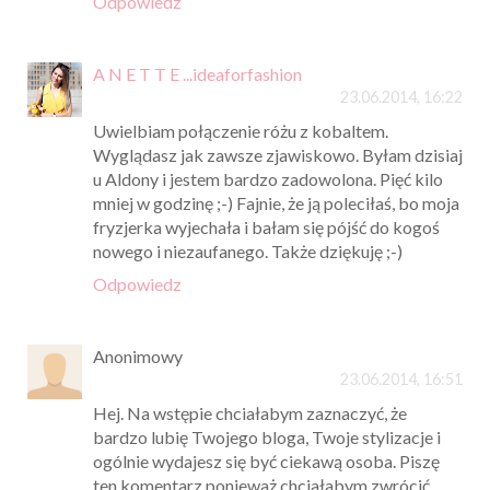
Odpowiedz
A N E T T E ...ideaforfashion
23.06.2014, 16:22
Uwielbiam połączenie różu z kobaltem.
Wyglądasz jak zawsze zjawiskowo. Byłam dzisiaj
u Aldony i jestem bardzo zadowolona. Pięć kilo
mniej w godzinę ;-) Fajnie, że ją poleciłaś, bo moja
fryzjerka wyjechała i bałam się pójść do kogoś
nowego i niezaufanego. Także dziękuję ;-)
Odpowiedz
Anonimowy
23.06.2014, 16:51
Hej. Na wstępie chciałabym zaznaczyć, że
bardzo lubię Twojego bloga, Twoje stylizacje i
ogólnie wydajesz się być ciekawą osoba. Piszę
ten komentarz ponieważ chciałabym zwrócić