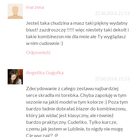
marzena
22.06.2014, 21:53
Jesteś taka chudzina a masz taki piękny wydatny
biust! zazdroszczę !!!!! więc niestety taki dekolt i
takie kombinezon nie dla mnie ale Ty wyglądasz
w nim cudownie :)
Odpowiedz
Angelika Gugułka
22.06.2014, 21:53
Zdecydowanie z całego zestawu najbardziej
serce skradła mi torebka. Chyba zapoluję w tym
sezonie na jakiś model w tym kolorze :) Poza tym
bardzo ładnie dobrałaś blazer do kombinezonu,
który jak widać jest klasyczny, ale również
bardzo praktyczny. Cudeńko. Tylko kurcze,
czemu jak jestem w Lublinie, to nigdy nie mogę
Cię wyczaić? :P