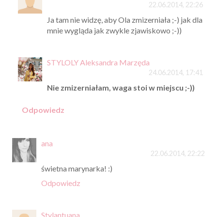
22.06.2014, 22:26
Ja tam nie widzę, aby Ola zmizerniała ;-) jak dla
mnie wygląda jak zwykle zjawiskowo ;-))
STYLOLY Aleksandra Marzęda
24.06.2014, 17:41
Nie zmizerniałam, waga stoi w miejscu ;-))
Odpowiedz
ana
22.06.2014, 22:22
świetna marynarka! :)
Odpowiedz
Stylantuana