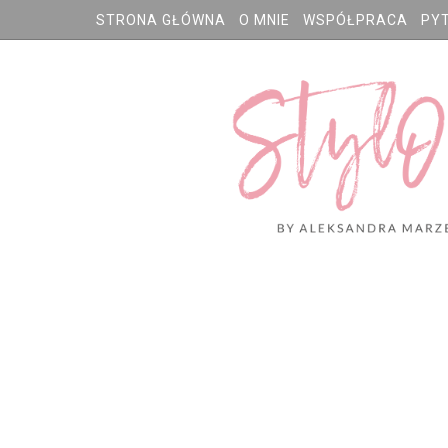
STRONA GŁÓWNA
O MNIE
WSPÓŁPRACA
PY