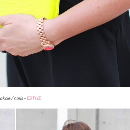
kcie / nails -
ESTHE