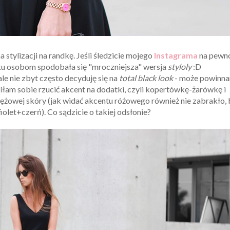
stylizacji na randkę. Jeśli śledzicie mojego
Instagrama
na pewn
ku osobom spodobała się "mroczniejsza" wersja
styloly
:D
le nie zbyt często decyduję się na
total black look
- może powinn
łam sobie rzucić akcent na dodatki, czyli kopertówkę-żarówkę i
 wężowej skóry (jak widać akcentu różowego również nie zabrakło,
iolet+czerń). Co sądzicie o takiej odsłonie?