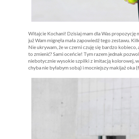
Witajcie Kochani! Dzisiaj mam dla Was propozycję na 
już Wam mignęła mała zapowiedź tego zestawu. Kil
Nie ukrywam, że w czerni czuję się bardzo kobieco, a
to zmienić? Sami oceńcie! Tym razem jednak pozwoli
niebotycznie wysokie szpilki z imitacją kolorowej,
chyba nie byłabym sobą) i mocniejszy makijaż oka (f