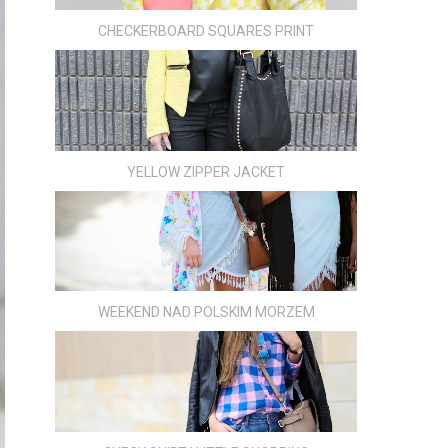
CHECKERBOARD SQUARES PRINT
YELLOW ZIPPER JACKET
WEEKEND NAD POLSKIM MORZEM