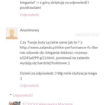
biegania? :> z góry dziękuję za odpowiedź i
pozdrawiam!
Odpowiedz
Anonimowy
5.06.2014, 17:13
Czy Twoje buty są takie same jak te ? :)
http://www.zalando.pl/nike-performance-fs-lite-
run-obuwie-do-biegania-lekkosc-rozowy-
n1241a099-g11.html , ponieważ na zalando
wydają się bardziej fioletowe :)
Dzieki za odpowiedz :) Wg mnie stylizacja mega
:)
Odpowiedz
Odpowiedzi
STYLOLY Aleksandra Marzęda