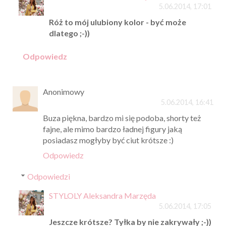
5.06.2014, 17:01
Róż to mój ulubiony kolor - być może
dlatego ;-))
Odpowiedz
Anonimowy
5.06.2014, 16:41
Buza piękna, bardzo mi się podoba, shorty też
fajne, ale mimo bardzo ładnej figury jaką
posiadasz mogłyby być ciut krótsze :)
Odpowiedz
Odpowiedzi
STYLOLY Aleksandra Marzęda
5.06.2014, 17:05
Jeszcze krótsze? Tyłka by nie zakrywały ;-))