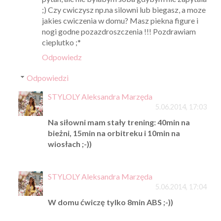
;) Czy cwiczysz np.na silowni lub biegasz, a moze
jakies cwiczenia w domu? Masz piekna figure i
nogi godne pozazdroszczenia !!! Pozdrawiam
cieplutko ;*
Odpowiedz
Odpowiedzi
STYLOLY Aleksandra Marzęda
5.06.2014, 17:03
Na siłowni mam stały trening: 40min na
bieżni, 15min na orbitreku i 10min na
wiosłach ;-))
STYLOLY Aleksandra Marzęda
5.06.2014, 17:04
W domu ćwiczę tylko 8min ABS ;-))