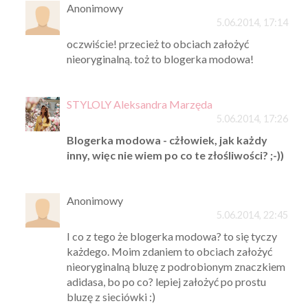
Anonimowy
5.06.2014, 17:14
oczwiście! przecież to obciach założyć
nieoryginalną. toż to blogerka modowa!
STYLOLY Aleksandra Marzęda
5.06.2014, 17:26
Blogerka modowa - cżłowiek, jak każdy
inny, więc nie wiem po co te złośliwości? ;-))
Anonimowy
5.06.2014, 22:45
I co z tego że blogerka modowa? to się tyczy
każdego. Moim zdaniem to obciach założyć
nieoryginalną bluzę z podrobionym znaczkiem
adidasa, bo po co? lepiej założyć po prostu
bluzę z sieciówki :)