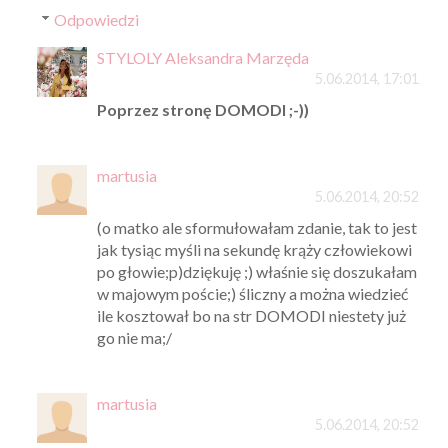
Odpowiedzi
STYLOLY Aleksandra Marzęda
5.06.2014, 17:01
Poprzez stronę DOMODI ;-))
martusia
5.06.2014, 20:52
(o matko ale sformułowałam zdanie, tak to jest
jak tysiąc myśli na sekundę krąży człowiekowi
po głowie;p)dziękuję ;) właśnie się doszukałam
w majowym poście;) śliczny a można wiedzieć
ile kosztował bo na str DOMODI niestety już
go nie ma;/
martusia
5.06.2014, 20:52