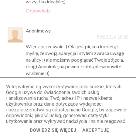
wszystko idealnie;)
Odpowiedz
Anonimowy
5.06.2014, 18:20
Wręcz przeciwnie :) Ola jest piękna kobietą i
myślę, że swoją aparycja i stylem zwraca uwagę
na ulicy :) ale możemy pooglądać Twoje zdjęcia,
drogi Anonimie, na pewno zrobią niesamowite
wrażenie :))
Odpowiedz
W tej witrynie są wykorzystywane pliki cookie, których
Google używa do świadczenia swoich usług
i analizowania ruchu. Twój adres IP i nazwa klienta
sasskia
użytkownika oraz dane dotyczące wydajności
5.06.2014, 18:24
i bezpieczeństwa są udostępniane Google, by zapewnić
odpowiednią jakość usług, generować statystyki
pięknie ;) Bluza idealnie do Ciebie pasuje ;)
użytkowania oraz wykrywać nadużycia i na nie reagować.
torebka świetnie się zgrywa z całościa ;)
DOWIEDZ SIĘ WIĘCEJ
AKCEPTUJĘ
Odpowiedz