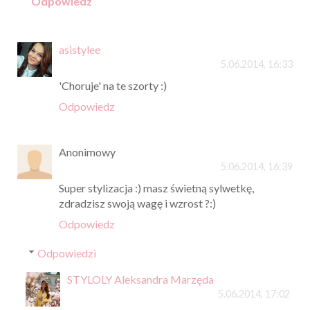
Odpowiedz
asistylee
5.06.2014, 16:33
'Choruje' na te szorty :)
Odpowiedz
Anonimowy
5.06.2014, 16:39
Super stylizacja :) masz świetną sylwetkę,
zdradzisz swoją wagę i wzrost ?:)
Odpowiedz
Odpowiedzi
STYLOLY Aleksandra Marzęda
5.06.2014, 17:02