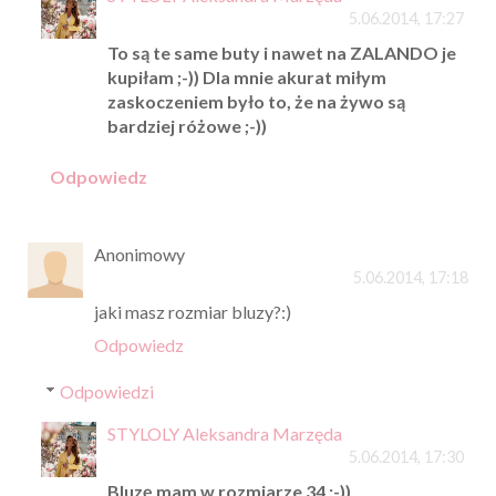
5.06.2014, 17:27
To są te same buty i nawet na ZALANDO je
kupiłam ;-)) Dla mnie akurat miłym
zaskoczeniem było to, że na żywo są
bardziej różowe ;-))
Odpowiedz
Anonimowy
5.06.2014, 17:18
jaki masz rozmiar bluzy?:)
Odpowiedz
Odpowiedzi
STYLOLY Aleksandra Marzęda
5.06.2014, 17:30
Bluzę mam w rozmiarze 34 ;-))