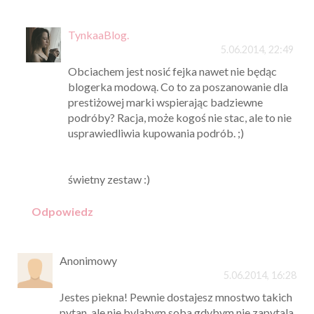
TynkaaBlog.
5.06.2014, 22:49
Obciachem jest nosić fejka nawet nie będąc
blogerka modową. Co to za poszanowanie dla
prestiżowej marki wspierając badziewne
podróby? Racja, może kogoś nie stac, ale to nie
usprawiedliwia kupowania podrób. ;)
świetny zestaw :)
Odpowiedz
Anonimowy
5.06.2014, 16:28
Jestes piekna! Pewnie dostajesz mnostwo takich
pytan, ale nie bylabym soba gdybym nie zapytala