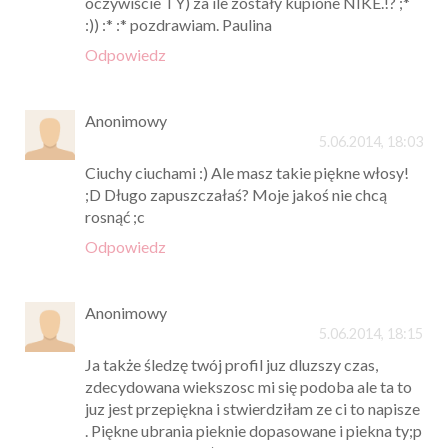
oczywiście TY) za ile zostały kupione NIKE.!? ;*
:)) :* :* pozdrawiam. Paulina
Odpowiedz
Anonimowy
5.06.2014, 18:03
Ciuchy ciuchami :) Ale masz takie piękne włosy!
;D Długo zapuszczałaś? Moje jakoś nie chcą
rosnąć ;c
Odpowiedz
Anonimowy
5.06.2014, 18:15
Ja także śledzę twój profil juz dluzszy czas,
zdecydowana wiekszosc mi się podoba ale ta to
juz jest przepiękna i stwierdziłam ze ci to napisze
. Piękne ubrania pieknie dopasowane i piekna ty;p