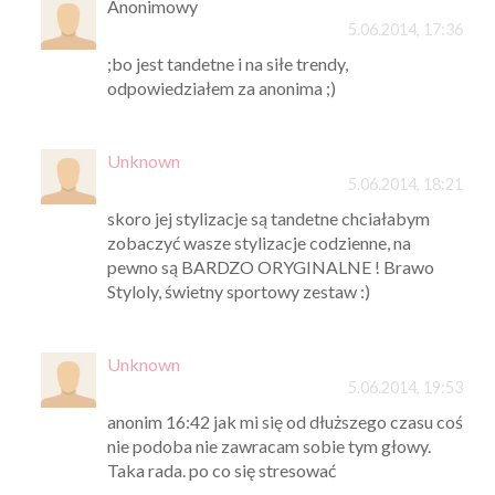
Anonimowy
5.06.2014, 17:36
;bo jest tandetne i na siłe trendy,
odpowiedziałem za anonima ;)
Unknown
5.06.2014, 18:21
skoro jej stylizacje są tandetne chciałabym
zobaczyć wasze stylizacje codzienne, na
pewno są BARDZO ORYGINALNE ! Brawo
Styloly, świetny sportowy zestaw :)
Unknown
5.06.2014, 19:53
anonim 16:42 jak mi się od dłuższego czasu coś
nie podoba nie zawracam sobie tym głowy.
Taka rada. po co się stresować