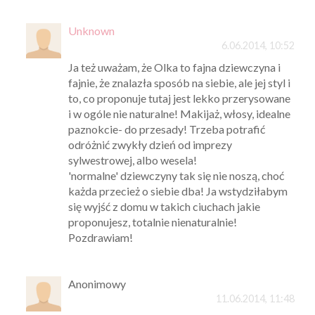
Unknown
6.06.2014, 10:52
Ja też uważam, że Olka to fajna dziewczyna i
fajnie, że znalazła sposób na siebie, ale jej styl i
to, co proponuje tutaj jest lekko przerysowane
i w ogóle nie naturalne! Makijaż, włosy, idealne
paznokcie- do przesady! Trzeba potrafić
odróżnić zwykły dzień od imprezy
sylwestrowej, albo wesela!
'normalne' dziewczyny tak się nie noszą, choć
każda przecież o siebie dba! Ja wstydziłabym
się wyjść z domu w takich ciuchach jakie
proponujesz, totalnie nienaturalnie!
Pozdrawiam!
Anonimowy
11.06.2014, 11:48