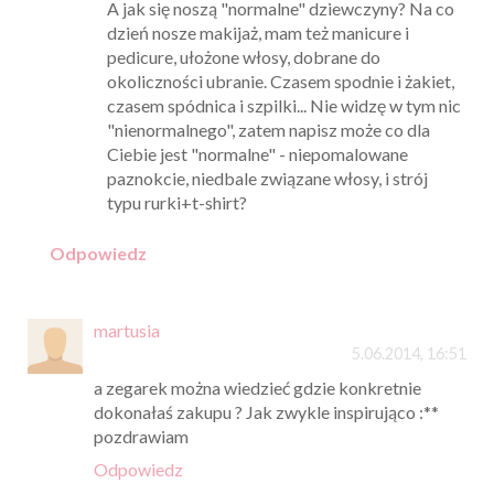
A jak się noszą "normalne" dziewczyny? Na co
dzień nosze makijaż, mam też manicure i
pedicure, ułożone włosy, dobrane do
okoliczności ubranie. Czasem spodnie i żakiet,
czasem spódnica i szpilki... Nie widzę w tym nic
"nienormalnego", zatem napisz może co dla
Ciebie jest "normalne" - niepomalowane
paznokcie, niedbale związane włosy, i strój
typu rurki+t-shirt?
Odpowiedz
martusia
5.06.2014, 16:51
a zegarek można wiedzieć gdzie konkretnie
dokonałaś zakupu ? Jak zwykle inspirująco :**
pozdrawiam
Odpowiedz