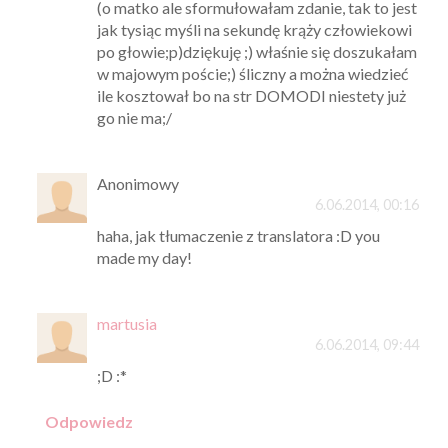
(o matko ale sformułowałam zdanie, tak to jest
jak tysiąc myśli na sekundę krąży człowiekowi
po głowie;p)dziękuję ;) właśnie się doszukałam
w majowym poście;) śliczny a można wiedzieć
ile kosztował bo na str DOMODI niestety już
go nie ma;/
Anonimowy
6.06.2014, 00:16
haha, jak tłumaczenie z translatora :D you
made my day!
martusia
6.06.2014, 09:44
;D :*
Odpowiedz