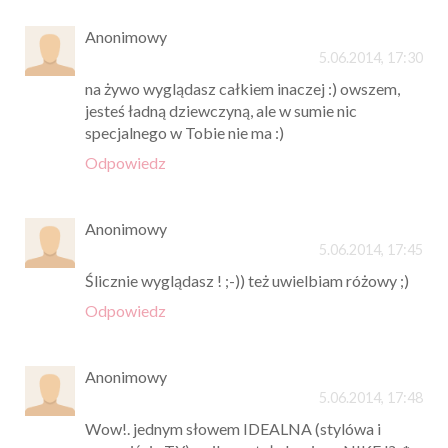
Anonimowy
5.06.2014, 17:30
na żywo wyglądasz całkiem inaczej :) owszem,
jesteś ładną dziewczyną, ale w sumie nic
specjalnego w Tobie nie ma :)
Odpowiedz
Anonimowy
5.06.2014, 17:45
Ślicznie wyglądasz ! ;-)) też uwielbiam różowy ;)
Odpowiedz
Anonimowy
5.06.2014, 17:48
Wow!. jednym słowem IDEALNA (stylówa i