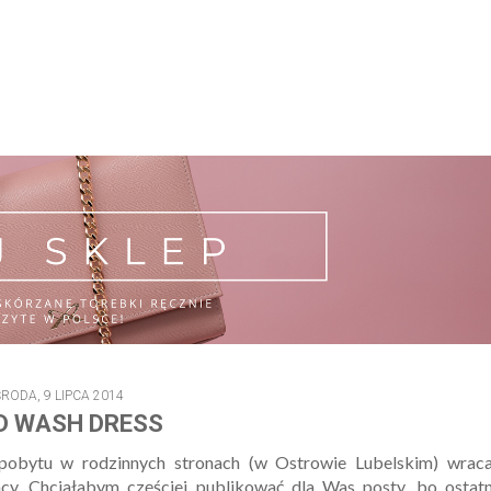
RODA, 9 LIPCA 2014
D WASH DRESS
pobytu w rodzinnych stronach (w Ostrowie Lubelskim) wrac
y. Chciałabym częściej publikować dla Was posty, bo ostatn