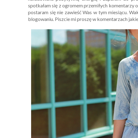
spotkałam się z ogromem przemiłych komentarzy od 
postaram się nie zawieść Was w tym miesiącu. Wak
blogowaniu. Piszcie mi proszę w komentarzach jakie