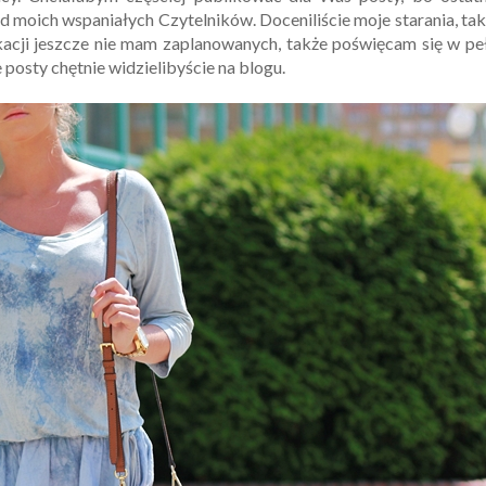
moich wspaniałych Czytelników. Doceniliście moje starania, ta
acji jeszcze nie mam zaplanowanych, także poświęcam się w pe
 posty chętnie widzielibyście na blogu.