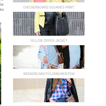
kże
CHECKERBOARD SQUARES PRINT
łni
YELLOW ZIPPER JACKET
WEEKEND NAD POLSKIM MORZEM