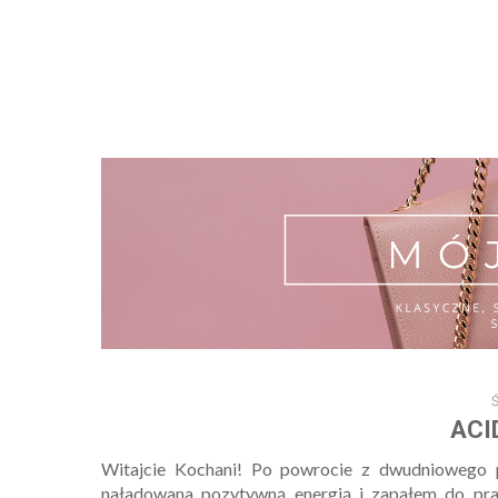
Ś
ACI
Witajcie Kochani! Po powrocie z dwudniowego 
naładowana pozytywną energią i zapałem do prac