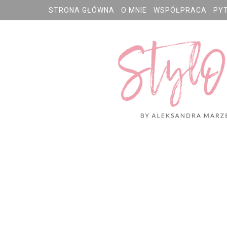
STRONA GŁÓWNA
O MNIE
WSPÓŁPRACA
PY