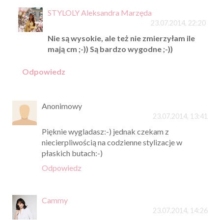
STYLOLY Aleksandra Marzęda
23.07.2014, 22:20
Nie są wysokie, ale też nie zmierzyłam ile
mają cm ;-)) Są bardzo wygodne ;-))
Odpowiedz
Anonimowy
23.07.2014, 13:41
Pięknie wygladasz:-) jednak czekam z
niecierpliwością na codzienne stylizacje w
płaskich butach:-)
Odpowiedz
Cammy
23.07.2014, 14:26