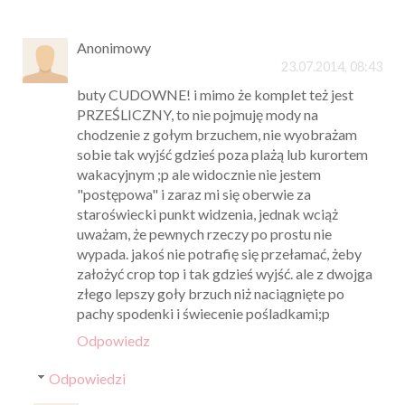
Anonimowy
23.07.2014, 08:43
buty CUDOWNE! i mimo że komplet też jest
PRZEŚLICZNY, to nie pojmuję mody na
chodzenie z gołym brzuchem, nie wyobrażam
sobie tak wyjść gdzieś poza plażą lub kurortem
wakacyjnym ;p ale widocznie nie jestem
"postępowa" i zaraz mi się oberwie za
staroświecki punkt widzenia, jednak wciąż
uważam, że pewnych rzeczy po prostu nie
wypada. jakoś nie potrafię się przełamać, żeby
założyć crop top i tak gdzieś wyjść. ale z dwojga
złego lepszy goły brzuch niż naciągnięte po
pachy spodenki i świecenie pośladkami;p
Odpowiedz
Odpowiedzi