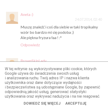
Aneta :)
24.07.2014, 02:40
Muszę znaleźć i coś dla siebie w taki tropikalny
wzór bo bardzo mi się podoba ;)
Ale piękna fryzura łaa ! :*
Odpowiedz
BrownSkinLady
24.07.2014, 07:20
W tej witrynie są wykorzystywane pliki cookie, których
kolorki, idealnie na lato ;)
Google używa do świadczenia swoich usług
i analizowania ruchu. Twój adres IP i nazwa klienta
Odpowiedz
użytkownika oraz dane dotyczące wydajności
i bezpieczeństwa są udostępniane Google, by zapewnić
odpowiednią jakość usług, generować statystyki
użytkowania oraz wykrywać nadużycia i na nie reagować.
Anonimowy
24.07.2014, 08:16
DOWIEDZ SIĘ WIĘCEJ
AKCEPTUJĘ