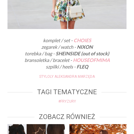
komplet / set -
CHOIES
zegarek / watch -
NIXON
torebka / bag -
SHEINSIDE (out of stock)
bransoletka / bracelet -
HOUSEOFMIMA
szpilki / heels -
FLEQ
STYLOLY ALEKSANDRA MARZĘDA
TAGI TEMATYCZNE
#FRYZURY
ZOBACZ RÓWNIEŻ