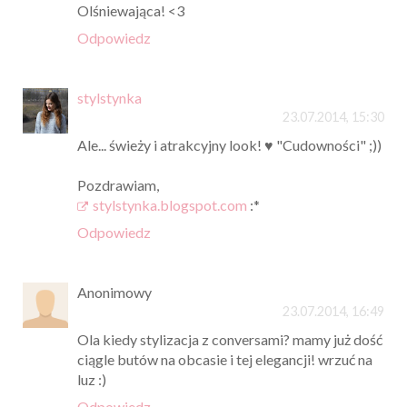
Olśniewająca! <3
Odpowiedz
stylstynka
23.07.2014, 15:30
Ale... świeży i atrakcyjny look! ♥ "Cudowności" ;))
Pozdrawiam,
stylstynka.blogspot.com
:*
Odpowiedz
Anonimowy
23.07.2014, 16:49
Ola kiedy stylizacja z conversami? mamy już dość
ciągle butów na obcasie i tej elegancji! wrzuć na
luz :)
Odpowiedz