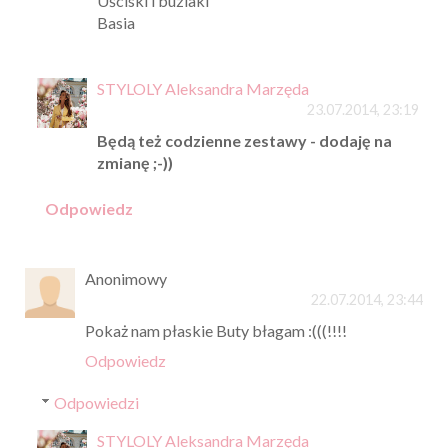
Uściski i buziaki
Basia
STYLOLY Aleksandra Marzęda
23.07.2014, 23:19
Będą też codzienne zestawy - dodaję na
zmianę ;-))
Odpowiedz
Anonimowy
22.07.2014, 23:44
Pokaż nam płaskie Buty błagam :(((!!!!
Odpowiedz
Odpowiedzi
STYLOLY Aleksandra Marzęda