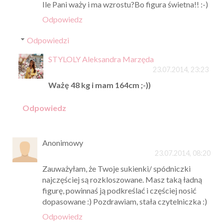
Ile Pani waży i ma wzrostu?Bo figura świetna!! :-)
Odpowiedz
Odpowiedzi
STYLOLY Aleksandra Marzęda
23.07.2014, 23:23
Ważę 48 kg i mam 164cm ;-))
Odpowiedz
Anonimowy
23.07.2014, 08:20
Zauważyłam, że Twoje sukienki/ spódniczki
najczęściej są rozkloszowane. Masz taką ładną
figurę, powinnaś ją podkreślać i częściej nosić
dopasowane :) Pozdrawiam, stała czytelniczka :)
Odpowiedz