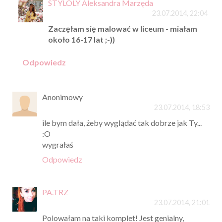
STYLOLY Aleksandra Marzęda
23.07.2014, 22:04
Zaczęłam się malować w liceum - miałam
około 16-17 lat ;-))
Odpowiedz
Anonimowy
23.07.2014, 18:53
ile bym dała, żeby wyglądać tak dobrze jak Ty...
:O
wygrałaś
Odpowiedz
PA.TRZ
23.07.2014, 21:01
Polowałam na taki komplet! Jest genialny,