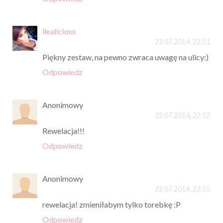
llealicious
22.07.2014, 22:51
Piękny zestaw, na pewno zwraca uwagę na ulicy:)
Odpowiedz
Anonimowy
22.07.2014, 22:52
Rewelacja!!!
Odpowiedz
Anonimowy
22.07.2014, 22:55
rewelacja! zmieniłabym tylko torebkę :P
Odpowiedz