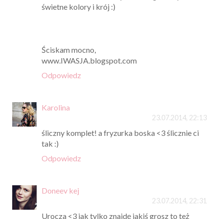
świetne kolory i krój :)
Ściskam mocno,
www.IWASJA.blogspot.com
Odpowiedz
Karolina
23.07.2014, 22:13
śliczny komplet! a fryzurka boska <3 ślicznie ci
tak :)
Odpowiedz
Doneev kej
23.07.2014, 22:31
Urocza <3 jak tylko znajdę jakiś grosz to też