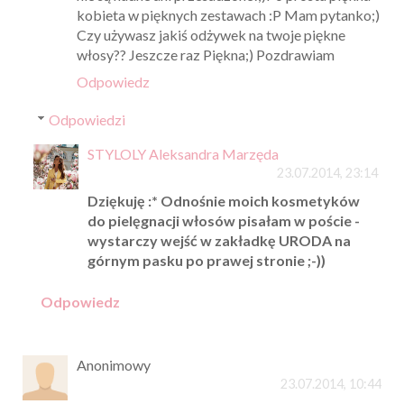
kobieta w pięknych zestawach :P Mam pytanko;)
Czy używasz jakiś odżywek na twoje piękne
włosy?? Jeszcze raz Piękna;) Pozdrawiam
Odpowiedz
Odpowiedzi
STYLOLY Aleksandra Marzęda
23.07.2014, 23:14
Dziękuję :* Odnośnie moich kosmetyków
do pielęgnacji włosów pisałam w poście -
wystarczy wejść w zakładkę URODA na
górnym pasku po prawej stronie ;-))
Odpowiedz
Anonimowy
23.07.2014, 10:44