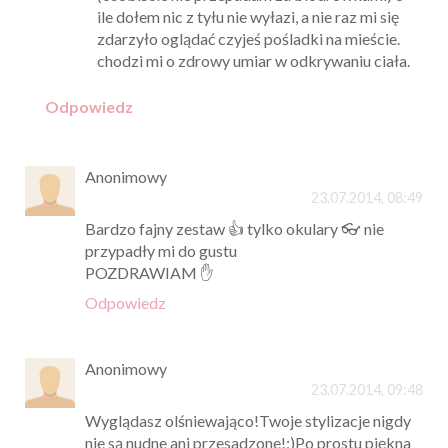
ile dołem nic z tyłu nie wyłazi, a nie raz mi się
zdarzyło oglądać czyjeś pośladki na mieście.
chodzi mi o zdrowy umiar w odkrywaniu ciała.
Odpowiedz
Anonimowy
23.07.2014, 08:49
Bardzo fajny zestaw 👍 tylko okulary 👓 nie
przypadły mi do gustu
POZDRAWIAM ✋
Odpowiedz
Anonimowy
23.07.2014, 09:48
Wyglądasz olśniewająco!Twoje stylizacje nigdy
nie są nudne ani przesadzone!;)Po prostu piękna