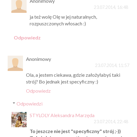
Anonimowy
23.07.2014, 16:48
ja też wolę Olę w jej naturalnych,
rozpuszczonych włosach :)
Odpowiedz
Anonimowy
23.07.2014, 11:57
Ola, a jestem ciekawa, gdzie założyłabyś taki
strój? Bo jednak jest specyficzny :)
Odpowiedz
Odpowiedzi
STYLOLY Aleksandra Marzęda
23.07.2014, 22:48
To jeszcze nie jest "specyficzny" strój ;-))