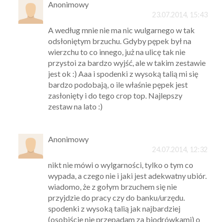
Anonimowy
23.07.2014, 15:43
A według mnie nie ma nic wulgarnego w tak
odsłoniętym brzuchu. Gdyby pępek był na
wierzchu to co innego, już na ulicę tak nie
przystoi za bardzo wyjść, ale w takim zestawie
jest ok :) Aaa i spodenki z wysoką talią mi się
bardzo podobają, o ile właśnie pępek jest
zasłonięty i do tego crop top. Najlepszy
zestaw na lato :)
Anonimowy
24.07.2014, 12:32
nikt nie mówi o wylgarności, tylko o tym co
wypada, a czego nie i jaki jest adekwatny ubiór.
wiadomo, że z gołym brzuchem się nie
przyjdzie do pracy czy do banku/urzędu.
spodenki z wysoką talią jak najbardziej
(osobiście nie przepadam za biodrówkami) o