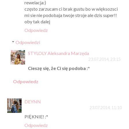
rewelacja:)
często zarzucam ci brak gustu bo w więksozsci
mi sie nie podobaja twoje stroje ale dzis super!!
oby tak dalej
Odpowiedz
Odpowiedzi
STYLOLY Aleksandra Marzęda
23.07.2014, 23:15
Cieszę się, że Ci się podoba :*
Odpowiedz
DEYNN
23.07.2014, 11:10
PIĘKNIE! :*
Odpowiedz