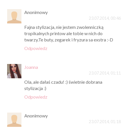
Anonimowy
23.07.2014, 00:46
Fajna stylizacja, nie jestem zwolenniczką
tropikalnych printow ale tobie w nich do
twarzy.Te buty, zegarek i fryzura sa exstra :-D
Odpowiedz
Joanna
23.07.2014, 01:11
Ola, ale dałaś czadu! :) świetnie dobrana
stylizacja :)
Odpowiedz
Anonimowy
23.07.2014, 01:18