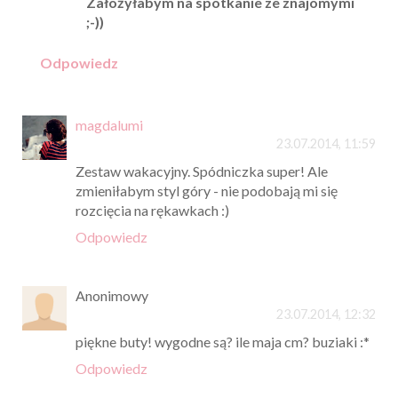
Założyłabym na spotkanie ze znajomymi
;-))
Odpowiedz
magdalumi
23.07.2014, 11:59
Zestaw wakacyjny. Spódniczka super! Ale
zmieniłabym styl góry - nie podobają mi się
rozcięcia na rękawkach :)
Odpowiedz
Anonimowy
23.07.2014, 12:32
piękne buty! wygodne są? ile maja cm? buziaki :*
Odpowiedz