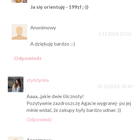
Ja się orientuję - 199zł ;-))
Anonimowy
1.11.2014, 22:50
A dziękuję bardzo :-)
Odpowiedz
stylstynka
31.10.2014, 18:44
Aaaa...jakie dwie ślicznoty!
Pozytywnie zazdroszczę Agacie wygranej- po jej
minie widać, że zakupy były bardzo udnae :))
Odpowiedz
Anonimowy