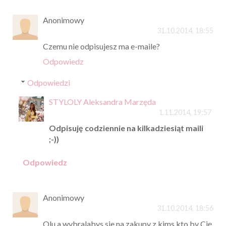
Anonimowy
31.10.2014, 18:55
Czemu nie odpisujesz ma e-maile?
Odpowiedz
Odpowiedzi
STYLOLY Aleksandra Marzęda
1.11.2014, 19:57
Odpisuję codziennie na kilkadziesiąt maili
;-))
Odpowiedz
Anonimowy
31.10.2014, 18:56
Olu a wybralabys sie na zakupy z kims kto by Cię