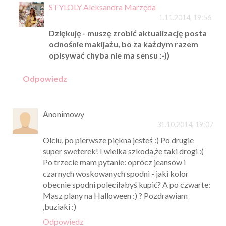
STYLOLY Aleksandra Marzęda
1.11.2014, 19:56
Dziękuję - muszę zrobić aktualizację posta
odnośnie makijażu, bo za każdym razem
opisywać chyba nie ma sensu ;-))
Odpowiedz
Anonimowy
31.10.2014, 19:07
Olciu, po pierwsze piękna jesteś :) Po drugie
super sweterek! I wielka szkoda,że taki drogi :(
Po trzecie mam pytanie: oprócz jeansów i
czarnych woskowanych spodni - jaki kolor
obecnie spodni poleciłabyś kupić? A po czwarte:
Masz plany na Halloween :) ? Pozdrawiam
,buziaki :)
Odpowiedz