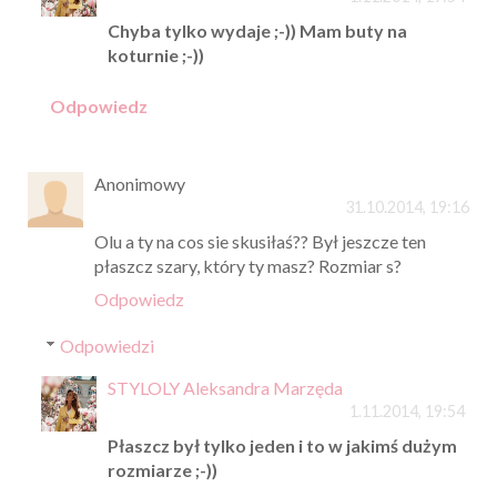
Chyba tylko wydaje ;-)) Mam buty na
koturnie ;-))
Odpowiedz
Anonimowy
31.10.2014, 19:16
Olu a ty na cos sie skusiłaś?? Był jeszcze ten
płaszcz szary, który ty masz? Rozmiar s?
Odpowiedz
Odpowiedzi
STYLOLY Aleksandra Marzęda
1.11.2014, 19:54
Płaszcz był tylko jeden i to w jakimś dużym
rozmiarze ;-))