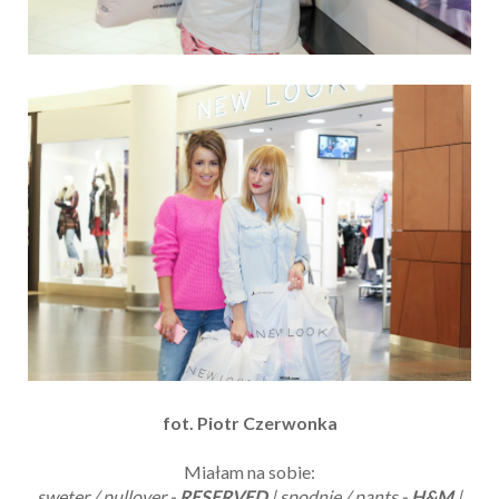
fot. Piotr Czerwonka
Miałam na sobie:
sweter / pullover -
RESERVED
| spodnie / pants -
H&M
|