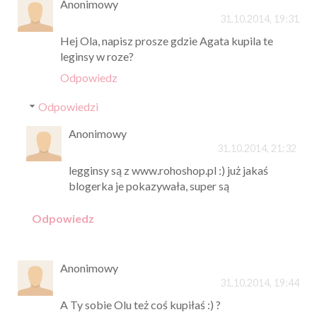
Anonimowy
31.10.2014, 19:31
Hej Ola, napisz prosze gdzie Agata kupila te
leginsy w roze?
Odpowiedz
Odpowiedzi
Anonimowy
31.10.2014, 21:32
legginsy są z www.rohoshop.pl :) już jakaś
blogerka je pokazywała, super są
Odpowiedz
Anonimowy
31.10.2014, 19:44
A Ty sobie Olu też coś kupiłaś :) ?