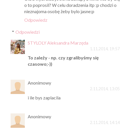
o to poprosil? W celu doradzenia itp :p chodzi o
nieznajoma osobę żeby bylo jasne:p
Odpowiedz
Odpowiedzi
STYLOLY Aleksandra Marzęda
1.11.2014, 19:57
To zależy - np. czy zgralibyśmy się
czasowo;-))
Anonimowy
2.11.2014, 13:05
i ile bys zaplacila
Anonimowy
2.11.2014, 14:14