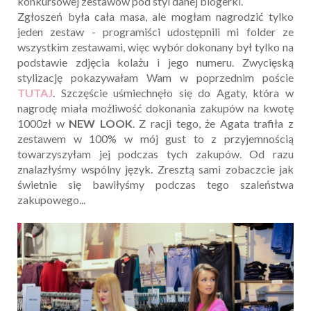
konkursowej zestawów pod styl danej blogerki.
Zgłoszeń była cała masa, ale mogłam nagrodzić tylko
jeden zestaw - programiści udostępnili mi folder ze
wszystkim zestawami, więc wybór dokonany był tylko na
podstawie zdjęcia kolażu i jego numeru. Zwycięską
stylizację pokazywałam Wam w poprzednim poście
TUTAJ
. Szczęście uśmiechnęło się do Agaty, która w
nagrodę miała możliwość dokonania zakupów na kwotę
1000zł w
NEW LOOK
. Z racji tego, że Agata trafiła z
zestawem w 100% w mój gust to z przyjemnością
towarzyszyłam jej podczas tych zakupów. Od razu
znalazłyśmy wspólny język. Zresztą sami zobaczcie jak
świetnie się bawiłyśmy podczas tego szaleństwa
zakupowego...