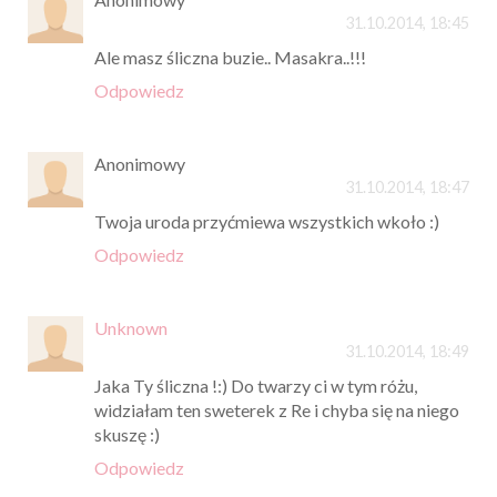
31.10.2014, 18:45
Ale masz śliczna buzie.. Masakra..!!!
Odpowiedz
Anonimowy
31.10.2014, 18:47
Twoja uroda przyćmiewa wszystkich wkoło :)
Odpowiedz
Unknown
31.10.2014, 18:49
Jaka Ty śliczna !:) Do twarzy ci w tym różu,
widziałam ten sweterek z Re i chyba się na niego
skuszę :)
Odpowiedz