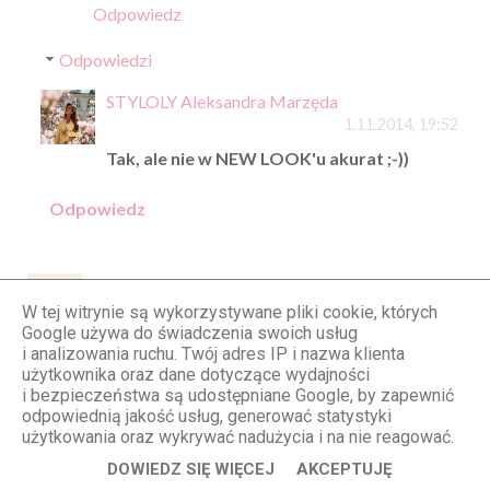
Odpowiedz
Odpowiedzi
STYLOLY Aleksandra Marzęda
1.11.2014, 19:52
Tak, ale nie w NEW LOOK'u akurat ;-))
Odpowiedz
Anonimowy
31.10.2014, 19:58
W tej witrynie są wykorzystywane pliki cookie, których
Google używa do świadczenia swoich usług
Olu,ale ładnie wyglądasz w tym sweterku, piękny
i analizowania ruchu. Twój adres IP i nazwa klienta
kolor i piękna Ty, co tu dużo pisać :)) Kinga.
użytkownika oraz dane dotyczące wydajności
i bezpieczeństwa są udostępniane Google, by zapewnić
Odpowiedz
odpowiednią jakość usług, generować statystyki
użytkowania oraz wykrywać nadużycia i na nie reagować.
DOWIEDZ SIĘ WIĘCEJ
AKCEPTUJĘ
aDancingQueen