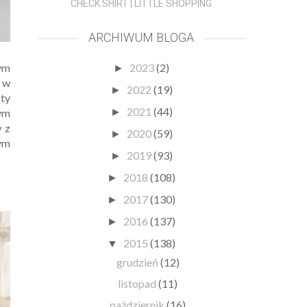
CHECK SHIRT | LITTLE SHOPPING
ARCHIWUM BLOGA
nym
2023
(2)
►
m w
2022
(19)
►
sty
2021
(44)
nym
►
w z
2020
(59)
►
wym
2019
(93)
►
2018
(108)
►
2017
(130)
►
2016
(137)
►
2015
(138)
▼
grudzień
(12)
listopad
(11)
październik
(16)