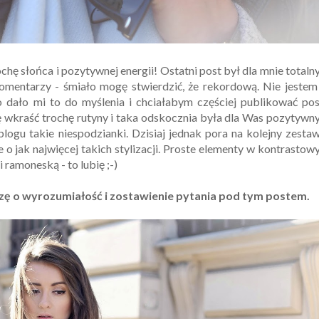
ę słońca i pozytywnej energii! Ostatni post był dla mnie total
 komentarzy - śmiało mogę stwierdzić, że rekordową. Nie jeste
o dało mi to do myślenia i chciałabym częściej publikować po
ę wkraść trochę rutyny i taka odskocznia była dla Was pozytyw
ogu takie niespodzianki. Dzisiaj jednak pora na kolejny zesta
o jak najwięcej takich stylizacji. Proste elementy w kontrasto
 ramoneską - to lubię ;-)
szę o wyrozumiałość i zostawienie pytania pod tym postem.