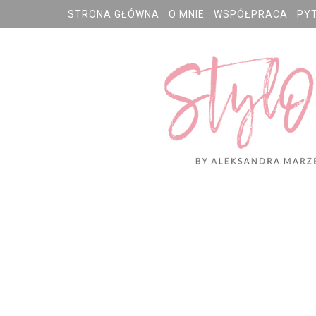
STRONA GŁÓWNA
O MNIE
WSPÓŁPRACA
PY