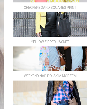
CHECKERBOARD SQUARES PRINT
YELLOW ZIPPER JACKET
WEEKEND NAD POLSKIM MORZEM