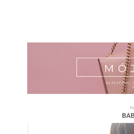
PI
BAB