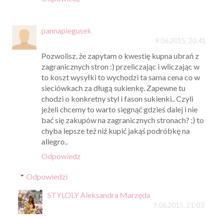
pannapiegusek
9.06.2015, 20:41
Pozwolisz, że zapytam o kwestię kupna ubrań z
zagranicznych stron :) przeliczając i wliczając w
to koszt wysyłki to wychodzi ta sama cena co w
sieciówkach za długą sukienkę. Zapewne tu
chodzi o konkretny styl i fason sukienki.. Czyli
jeżeli chcemy to warto sięgnąć gdzieś dalej i nie
bać się zakupów na zagranicznych stronach? ;) to
chyba lepsze też niż kupić jakąś podróbkę na
allegro..
Odpowiedz
Odpowiedzi
STYLOLY Aleksandra Marzęda
9.06.2015, 21:03