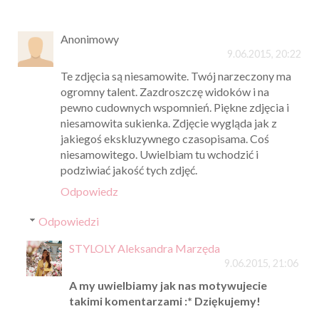
Anonimowy
9.06.2015, 20:22
Te zdjęcia są niesamowite. Twój narzeczony ma
ogromny talent. Zazdroszczę widoków i na
pewno cudownych wspomnień. Piękne zdjęcia i
niesamowita sukienka. Zdjęcie wygląda jak z
jakiegoś ekskluzywnego czasopisama. Coś
niesamowitego. Uwielbiam tu wchodzić i
podziwiać jakość tych zdjęć.
Odpowiedz
Odpowiedzi
STYLOLY Aleksandra Marzęda
9.06.2015, 21:06
A my uwielbiamy jak nas motywujecie
takimi komentarzami :* Dziękujemy!