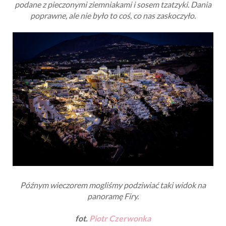
podane z pieczonymi ziemniakami i sosem tzatzyki. Dania
poprawne, ale nie było to coś, co nas zaskoczyło.
Późnym wieczorem mogliśmy podziwiać taki widok na
panoramę Firy.
fot.
Piotr Czerwonka