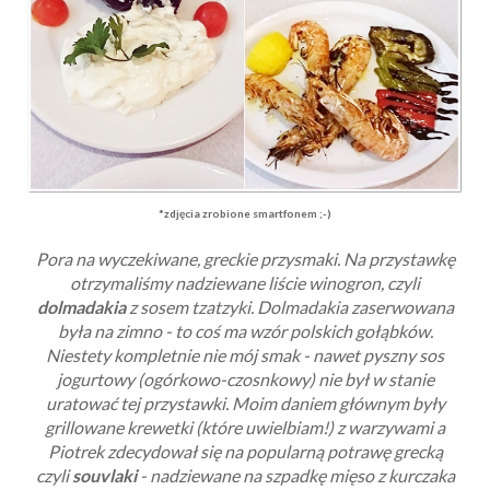
*zdjęcia zrobione smartfonem ;-)
Pora na wyczekiwane, greckie przysmaki. Na przystawkę
otrzymaliśmy nadziewane liście winogron, czyli
dolmadakia
z sosem tzatzyki. Dolmadakia zaserwowana
była na zimno - to coś ma wzór polskich gołąbków.
Niestety kompletnie nie mój smak - nawet pyszny sos
jogurtowy (ogórkowo-czosnkowy) nie był w stanie
uratować tej przystawki. Moim daniem głównym były
grillowane krewetki (które uwielbiam!) z warzywami a
Piotrek zdecydował się na popularną potrawę grecką
czyli
souvlaki
- nadziewane na szpadkę mięso z kurczaka