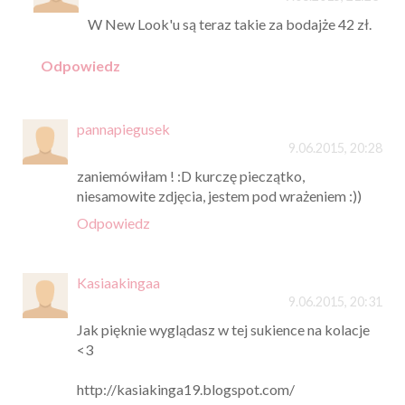
W New Look'u są teraz takie za bodajże 42 zł.
Odpowiedz
pannapiegusek
9.06.2015, 20:28
zaniemówiłam ! :D kurczę pieczątko,
niesamowite zdjęcia, jestem pod wrażeniem :))
Odpowiedz
Kasiaakingaa
9.06.2015, 20:31
Jak pięknie wyglądasz w tej sukience na kolacje
<3
http://kasiakinga19.blogspot.com/