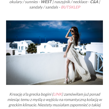
okulary / sunnies -
WEST
| naszyjnik / necklace -
C&A
|
sandały / sandals -
BUTSKLEP
Kreację a'la grecka bogini (
LINK
) zamówiłam już ponad
miesiąc temu z myślą o wyjściu na romantyczną kolacją w
greckim klimacie. Niestety musiałam zapomnieć o takiej