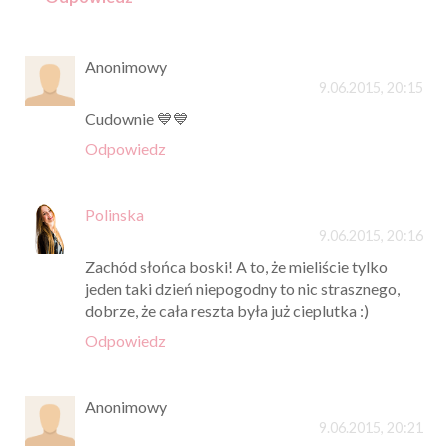
Anonimowy
9.06.2015, 20:15
Cudownie 💙💙
Odpowiedz
Polinska
9.06.2015, 20:16
Zachód słońca boski! A to, że mieliście tylko
jeden taki dzień niepogodny to nic strasznego,
dobrze, że cała reszta była już cieplutka :)
Odpowiedz
Anonimowy
9.06.2015, 20:21