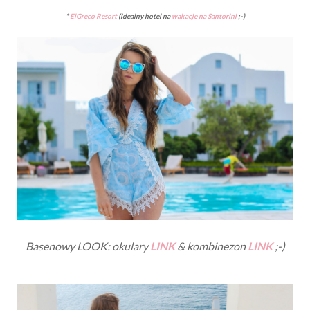
*
ElGreco Resort
(idealny hotel na
wakacje na Santorini
;-)
Basenowy LOOK: okulary
LINK
& kombinezon
LINK
;-)