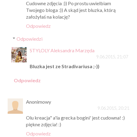
Cudowne zdjęcia :)) Po prostu uwielbiam
Twojego bloga :)) A skąd jest bluzka, którą
założyłaś na kolację?
Odpowiedz
Odpowiedzi
STYLOLY Aleksandra Marzęda
9.06.2015, 21:07
Bluzka jest ze Stradivariusa ;-))
Odpowiedz
Anonimowy
9.06.2015, 20:21
Olu kreacja" a'la grecka bogini' jest cudowna! :)
piękne zdjęcia! :)
Odpowiedz