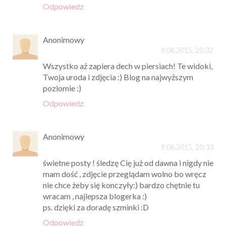
Odpowiedz
Anonimowy
9.06.2015, 20:32
Wszystko aż zapiera dech w piersiach! Te widoki,
Twoja uroda i zdjęcia :) Blog na najwyższym
poziomie :)
Odpowiedz
Anonimowy
9.06.2015, 20:33
świetne posty ! śledzę Cię już od dawna i nigdy nie
mam dość , zdjęcie przeglądam wolno bo wręcz
nie chce żeby się konczyły:) bardzo chętnie tu
wracam , najlepsza blogerka :)
ps. dzięki za doradę szminki :D
Odpowiedz