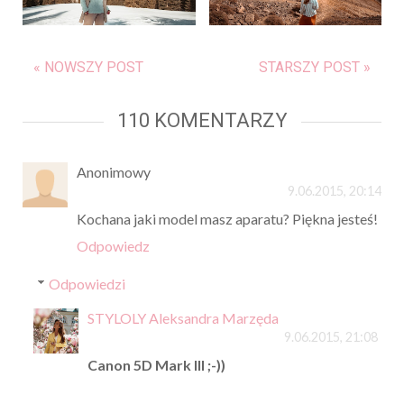
« NOWSZY POST
STARSZY POST »
110 KOMENTARZY
Anonimowy
9.06.2015, 20:14
Kochana jaki model masz aparatu? Piękna jesteś!
Odpowiedz
Odpowiedzi
STYLOLY Aleksandra Marzęda
9.06.2015, 21:08
Canon 5D Mark III ;-))