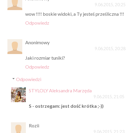
9.06.2015, 20:25
wow !!!! boskie widoki, a Ty jesteś prześliczna !!!
Odpowiedz
Anonimowy
9.06.2015, 20:28
Jaki rozmiar tuniki?
Odpowiedz
Odpowiedzi
STYLOLY Aleksandra Marzęda
9.06.2015, 21:05
S - ostrzegam: jest dość krótka ;-))
Rozii
9.06.2015, 21:23