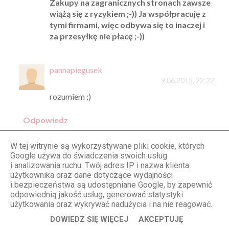
Zakupy na zagranicznych stronach zawsze
wiążą się z ryzykiem ;-)) Ja współpracuję z
tymi firmami, więc odbywa się to inaczej i
za przesyłkę nie płacę ;-))
pannapiegusek
9.06.2015, 22:22
rozumiem ;)
Odpowiedz
W tej witrynie są wykorzystywane pliki cookie, których
Patrycja
Google używa do świadczenia swoich usług
i analizowania ruchu. Twój adres IP i nazwa klienta
9.06.2015, 20:51
użytkownika oraz dane dotyczące wydajności
Kochana zakochałam się w tym miejscu po
i bezpieczeństwa są udostępniane Google, by zapewnić
twoich wpisaćh i wiem jedno - chcę jeszcze!;)
odpowiednią jakość usług, generować statystyki
użytkowania oraz wykrywać nadużycia i na nie reagować.
Odpowiedz
DOWIEDZ SIĘ WIĘCEJ
AKCEPTUJĘ