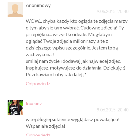
Anonimowy
9.06.2015, 20:40
WOW... chyba kazdy kto ogląda te zdjęcia marzy
o tym aby się tam wybrać. Cudowne zdjęcia! Ty
przepiękna... wszystko ideale. Mogłabym
oglądać Twoje zdjęcia milion razy, a te z
dzisiejszego wpisu szczególnie. Jestem tobą
zachwycona !
umilaj nam życie i dodawaj jak najwiecej zdjec.
Inspirujesz, motywujesz do działania. Dziękuję :)
Pozdrawiam i oby tak dalej ;*
Odpowiedz
loveanz
9.06.2015, 20:40
w tej długiej sukience wyglądasz powalająco!
Wspaniałe zdjęcia!
Odpowiedz