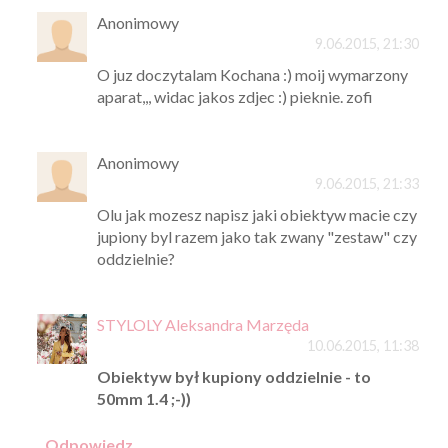
Anonimowy
9.06.2015, 21:30
O juz doczytalam Kochana :) moij wymarzony
aparat,,, widac jakos zdjec :) pieknie. zofi
Anonimowy
9.06.2015, 21:33
Olu jak mozesz napisz jaki obiektyw macie czy
jupiony byl razem jako tak zwany "zestaw" czy
oddzielnie?
STYLOLY Aleksandra Marzęda
10.06.2015, 11:38
Obiektyw był kupiony oddzielnie - to
50mm 1.4 ;-))
Odpowiedz