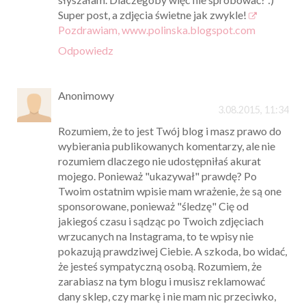
Super post, a zdjęcia świetne jak zwykle!
Pozdrawiam, www.polinska.blogspot.com
Odpowiedz
Anonimowy
3.08.2015, 11:34
Rozumiem, że to jest Twój blog i masz prawo do
wybierania publikowanych komentarzy, ale nie
rozumiem dlaczego nie udostępniłaś akurat
mojego. Ponieważ "ukazywał" prawdę? Po
Twoim ostatnim wpisie mam wrażenie, że są one
sponsorowane, ponieważ "śledzę" Cię od
jakiegoś czasu i sądząc po Twoich zdjęciach
wrzucanych na Instagrama, to te wpisy nie
pokazują prawdziwej Ciebie. A szkoda, bo widać,
że jesteś sympatyczną osobą. Rozumiem, że
zarabiasz na tym blogu i musisz reklamować
dany sklep, czy markę i nie mam nic przeciwko,