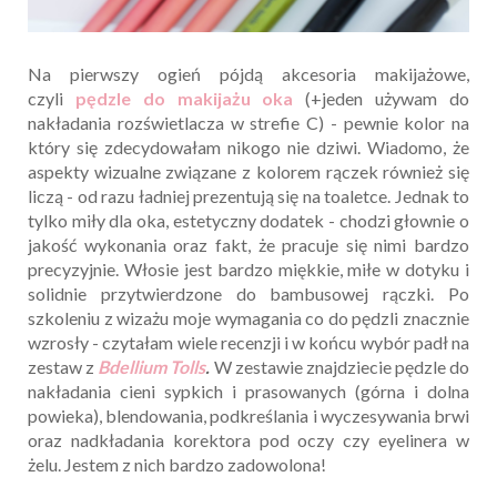
Na pierwszy ogień pójdą akcesoria makijażowe,
czyli
pędzle do makijażu oka
(+jeden używam do
nakładania rozświetlacza w strefie C) - pewnie kolor na
który się zdecydowałam nikogo nie dziwi. Wiadomo, że
aspekty wizualne związane z kolorem rączek również się
liczą - od razu ładniej prezentują się na toaletce. Jednak to
tylko miły dla oka, estetyczny dodatek - chodzi głownie o
jakość wykonania oraz fakt, że pracuje się nimi bardzo
precyzyjnie. Włosie jest bardzo miękkie, miłe w dotyku i
solidnie przytwierdzone do bambusowej rączki. Po
szkoleniu z wizażu moje wymagania co do pędzli znacznie
wzrosły - czytałam wiele recenzji i w końcu wybór padł na
zestaw z
Bdellium Tolls
.
W zestawie znajdziecie pędzle do
nakładania cieni sypkich i prasowanych (górna i dolna
powieka), blendowania, podkreślania i wyczesywania brwi
oraz nadkładania korektora pod oczy czy eyelinera w
żelu. Jestem z nich bardzo zadowolona!