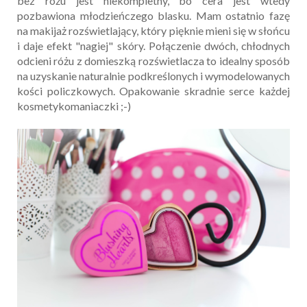
bez różu jest niekompletny, bo cera jest wtedy
pozbawiona młodzieńczego blasku. Mam ostatnio fazę
na makijaż rozświetlający, który pięknie mieni się w słońcu
i daje efekt "nagiej" skóry. Połączenie dwóch, chłodnych
odcieni różu z domieszką rozświetlacza to idealny sposób
na uzyskanie naturalnie podkreślonych i wymodelowanych
kości policzkowych. Opakowanie skradnie serce każdej
kosmetykomaniaczki ;-)