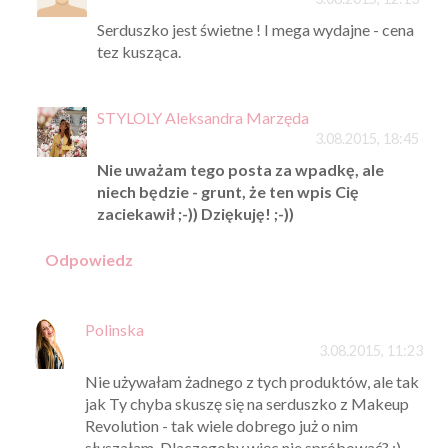
Serduszko jest świetne ! I mega wydajne - cena
tez kusząca.
STYLOLY Aleksandra Marzęda
3.08.2015, 18:45
Nie uważam tego posta za wpadkę, ale
niech będzie - grunt, że ten wpis Cię
zaciekawił ;-)) Dziękuję! ;-))
Odpowiedz
Polinska
3.08.2015, 11:23
Nie używałam żadnego z tych produktów, ale tak
jak Ty chyba skuszę się na serduszko z Makeup
Revolution - tak wiele dobrego już o nim
słyszałam. Dlaczegoby więc nie spróbować? :)