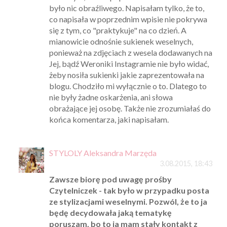
było nic obraźliwego. Napisałam tylko, że to,
co napisała w poprzednim wpisie nie pokrywa
się z tym, co "praktykuje" na co dzień. A
mianowicie odnośnie sukienek weselnych,
ponieważ na zdjęciach z wesela dodawanych na
Jej, bądź Weroniki Instagramie nie było widać,
żeby nosiła sukienki jakie zaprezentowała na
blogu. Chodziło mi wyłącznie o to. Dlatego to
nie były żadne oskarżenia, ani słowa
obrażające jej osobę. Także nie zrozumiałaś do
końca komentarza, jaki napisałam.
STYLOLY Aleksandra Marzęda
3.08.2015, 18:43
Zawsze biorę pod uwagę prośby
Czytelniczek - tak było w przypadku posta
ze stylizacjami weselnymi. Pozwól, że to ja
będę decydowała jaką tematykę
poruszam, bo to ja mam stały kontakt z