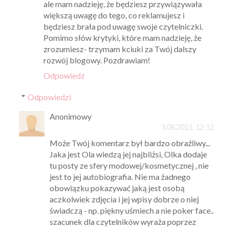
ale mam nadzieję, że będziesz przywiązywała
większą uwagę do tego, co reklamujesz i
będziesz brała pod uwagę swoje czytelniczki.
Pomimo słów krytyki, które mam nadzieję, że
zrozumiesz- trzymam kciuki za Twój dalszy
rozwój blogowy. Pozdrawiam!
Odpowiedz
Odpowiedzi
Anonimowy
3.08.2015, 12:12
Może Twój komentarz był bardzo obraźliwy...
Jaka jest Ola wiedzą jej najbliżsi, Olka dodaje
tu posty ze sfery modowej/kosmetycznej , nie
jest to jej autobiografia. Nie ma żadnego
obowiązku pokazywać jaką jest osobą
aczkolwiek zdjęcia i jej wpisy dobrze o niej
świadczą - np. piękny uśmiech a nie poker face..
szacunek dla czytelników wyraża poprzez