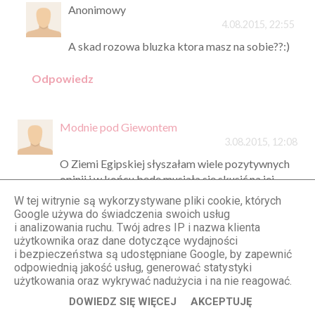
Anonimowy
4.08.2015, 22:55
A skad rozowa bluzka ktora masz na sobie??:)
Odpowiedz
Modnie pod Giewontem
3.08.2015, 12:08
O Ziemi Egipskiej słyszałam wiele pozytywnych
opinii i w końcu będę musiała się skusić na jej
zakup. pozdrawiamy gorącoz gór! :**
W tej witrynie są wykorzystywane pliki cookie, których
Google używa do świadczenia swoich usług
Odpowiedz
i analizowania ruchu. Twój adres IP i nazwa klienta
użytkownika oraz dane dotyczące wydajności
i bezpieczeństwa są udostępniane Google, by zapewnić
Anonimowy
odpowiednią jakość usług, generować statystyki
3.08.2015, 12:11
użytkowania oraz wykrywać nadużycia i na nie reagować.
Piszesz "Ewidentnie to hit kosmetyczny tego lata
DOWIEDZ SIĘ WIĘCEJ
AKCEPTUJĘ
- jako, że jestem fanką konturowania bronzerem,