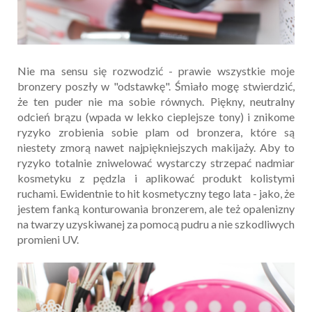
Nie ma sensu się rozwodzić - prawie wszystkie moje
bronzery poszły w "odstawkę". Śmiało mogę stwierdzić,
że ten puder nie ma sobie równych. Piękny, neutralny
odcień brązu (wpada w lekko cieplejsze tony) i znikome
ryzyko zrobienia sobie plam od bronzera, które są
niestety zmorą nawet najpiękniejszych makijaży. Aby to
ryzyko totalnie zniwelować wystarczy strzepać nadmiar
kosmetyku z pędzla i aplikować produkt kolistymi
ruchami. Ewidentnie to hit kosmetyczny tego lata - jako, że
jestem fanką konturowania bronzerem, ale też opalenizny
na twarzy uzyskiwanej za pomocą pudru a nie szkodliwych
promieni UV.