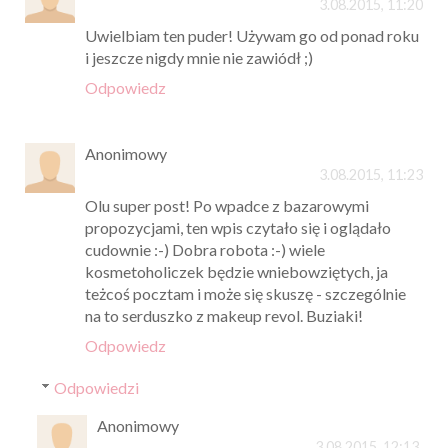
3.08.2015, 11:20
Uwielbiam ten puder! Używam go od ponad roku
i jeszcze nigdy mnie nie zawiódł ;)
Odpowiedz
Anonimowy
3.08.2015, 11:23
Olu super post! Po wpadce z bazarowymi
propozycjami, ten wpis czytało się i oglądało
cudownie :-) Dobra robota :-) wiele
kosmetoholiczek będzie wniebowziętych, ja
teżcoś pocztam i może się skuszę - szczególnie
na to serduszko z makeup revol. Buziaki!
Odpowiedz
Odpowiedzi
Anonimowy
3.08.2015, 12:13