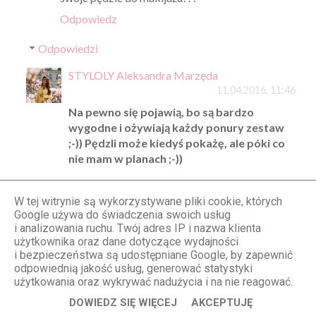
Odpowiedz
Odpowiedzi
STYLOLY Aleksandra Marzęda
11.04.2016, 11:46
Na pewno się pojawią, bo są bardzo
wygodne i ożywiają każdy ponury zestaw
;-)) Pędzli może kiedyś pokażę, ale póki co
nie mam w planach ;-))
Odpowiedz
W tej witrynie są wykorzystywane pliki cookie, których
Google używa do świadczenia swoich usług
i analizowania ruchu. Twój adres IP i nazwa klienta
Anonimowy
użytkownika oraz dane dotyczące wydajności
i bezpieczeństwa są udostępniane Google, by zapewnić
10.04.2016, 20:37
odpowiednią jakość usług, generować statystyki
Pierwsza i druga są super, trzecia nie w moim
użytkowania oraz wykrywać nadużycia i na nie reagować.
guście. Zastanawiam się tylko po co kupujesz aż
DOWIEDZ SIĘ WIĘCEJ
AKCEPTUJĘ
tyle ubran skoro większość i tak niedługo pewnie