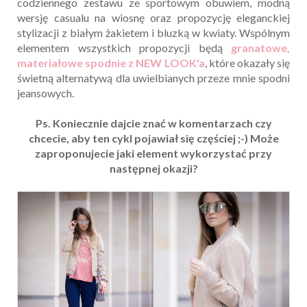
codziennego zestawu ze sportowym obuwiem, modną
wersję casualu na wiosnę oraz propozycję eleganckiej
stylizacji z białym żakietem i bluzką w kwiaty. Wspólnym
elementem wszystkich propozycji będą
granatowe,
materiałowe spodnie z NEW LOOK'a
, które okazały się
świetną alternatywą dla uwielbianych przeze mnie spodni
jeansowych.
Ps. Koniecznie dajcie znać w komentarzach czy
chcecie, aby ten cykl pojawiał się częściej ;-) Może
zaproponujecie jaki element wykorzystać przy
następnej okazji?