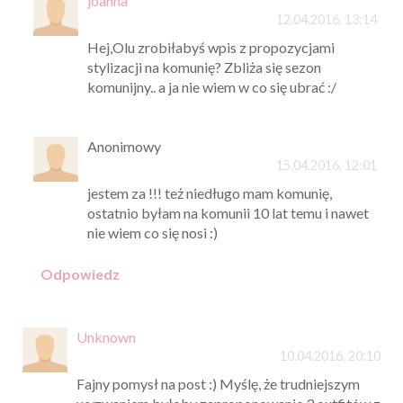
joanna
12.04.2016, 13:14
Hej,Olu zrobiłabyś wpis z propozycjami
stylizacji na komunię? Zbliża się sezon
komunijny.. a ja nie wiem w co się ubrać :/
Anonimowy
15.04.2016, 12:01
jestem za !!! też niedługo mam komunię,
ostatnio byłam na komunii 10 lat temu i nawet
nie wiem co się nosi :)
Odpowiedz
Unknown
10.04.2016, 20:10
Fajny pomysł na post :) Myślę, że trudniejszym