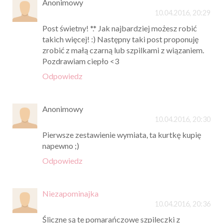
Anonimowy
10.04.2016, 20:29
Post świetny! *.* Jak najbardziej możesz robić
takich więcej! :) Następny taki post proponuję
zrobić z małą czarną lub szpilkami z wiązaniem.
Pozdrawiam ciepło <3
Odpowiedz
Anonimowy
10.04.2016, 20:30
Pierwsze zestawienie wymiata, ta kurtkę kupię
napewno ;)
Odpowiedz
Niezapominajka
10.04.2016, 20:36
Śliczne są te pomarańczowe szpileczki z