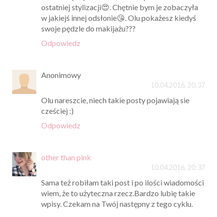
ostatniej stylizacji😍. Chętnie bym je zobaczyła
w jakiejś innej odsłonie😘. Olu pokażesz kiedyś
swoje pędzle do makijażu???
Odpowiedz
Anonimowy
10.04.2016, 20:37
Olu nareszcie, niech takie posty pojawiają sie
cześciej :)
Odpowiedz
other than pink
10.04.2016, 20:37
Sama też robiłam taki post i po ilości wiadomości
wiem, że to użyteczna rzecz.Bardzo lubię takie
wpisy. Czekam na Twój następny z tego cyklu.