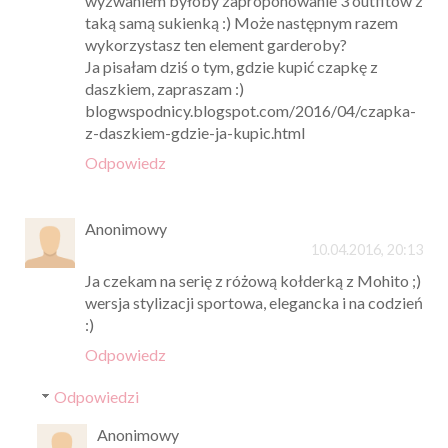
wyzwaniem byłoby zaproponowanie 3 outfitów z
taką samą sukienką :) Może następnym razem
wykorzystasz ten element garderoby?
Ja pisałam dziś o tym, gdzie kupić czapkę z
daszkiem, zapraszam :)
blogwspodnicy.blogspot.com/2016/04/czapka-
z-daszkiem-gdzie-ja-kupic.html
Odpowiedz
Anonimowy
10.04.2016, 20:13
Ja czekam na serię z różową kołderką z Mohito ;)
wersja stylizacji sportowa, elegancka i na codzień
:)
Odpowiedz
Odpowiedzi
Anonimowy