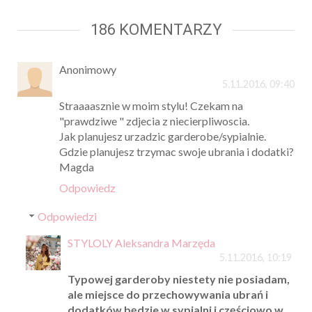
186 KOMENTARZY
Anonimowy
5.11.2016, 09:40
Straaaasznie w moim stylu! Czekam na
"prawdziwe " zdjecia z niecierpliwoscia.
Jak planujesz urzadzic garderobe/sypialnie.
Gdzie planujesz trzymac swoje ubrania i dodatki?
Magda
Odpowiedz
Odpowiedzi
STYLOLY Aleksandra Marzęda
5.11.2016, 10:19
Typowej garderoby niestety nie posiadam,
ale miejsce do przechowywania ubrań i
dodatków będzie w sypialni i częściowo w