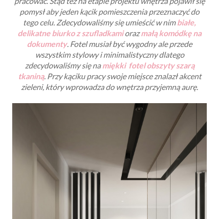
pracować. Stąd też na etapie projektu wnętrza pojawił się
pomysł aby jeden kącik pomieszczenia przeznaczyć do
tego celu. Zdecydowaliśmy się umieścić w nim
białe,
delikatne biurko z szufladkami
oraz
małą komódkę na
dokumenty
. Fotel musiał być wygodny ale przede
wszystkim stylowy i minimalistyczny dlatego
zdecydowaliśmy się na
miękki fotel obszyty szarą
tkaniną
. Przy kąciku pracy swoje miejsce znalazł akcent
zieleni, który wprowadza do wnętrza przyjemną aurę.