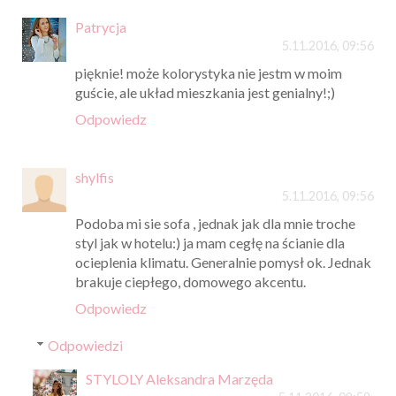
Patrycja
5.11.2016, 09:56
pięknie! może kolorystyka nie jestm w moim
guście, ale układ mieszkania jest genialny!;)
Odpowiedz
shylfis
5.11.2016, 09:56
Podoba mi sie sofa , jednak jak dla mnie troche
styl jak w hotelu:) ja mam cegłę na ścianie dla
ocieplenia klimatu. Generalnie pomysł ok. Jednak
brakuje ciepłego, domowego akcentu.
Odpowiedz
Odpowiedzi
STYLOLY Aleksandra Marzęda