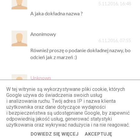
5.11.2016, 16:48
A jaka dokładna nazwa ?
Anonimowy
6.11.2016, 07:55
Również proszę o podanie dokładnej nazwy, bo
odcień jak z marzeń :)
Unknown
6.11.2016, 20:11
W tej witrynie są wykorzystywane pliki cookie, których
To panele? Myślałam, że gres, szukam
Google używa do świadczenia swoich usług
dokładnie takiego gresu drewnopodobne ��
i analizowania ruchu. Twój adres IP i nazwa klienta
użytkownika oraz dane dotyczące wydajności
i bezpieczeństwa są udostępniane Google, by zapewnić
odpowiednią jakość usług, generować statystyki
Anonimowy
użytkowania oraz wykrywać nadużycia i na nie reagować.
22.02.2017, 21:08
DOWIEDZ SIĘ WIĘCEJ
AKCEPTUJĘ
daj znac jaki to panel:)