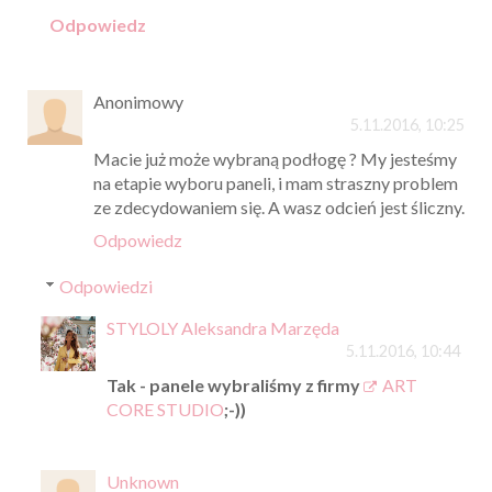
Odpowiedz
Anonimowy
5.11.2016, 10:25
Macie już może wybraną podłogę ? My jesteśmy
na etapie wyboru paneli, i mam straszny problem
ze zdecydowaniem się. A wasz odcień jest śliczny.
Odpowiedz
Odpowiedzi
STYLOLY Aleksandra Marzęda
5.11.2016, 10:44
Tak - panele wybraliśmy z firmy
ART
CORE STUDIO
;-))
Unknown