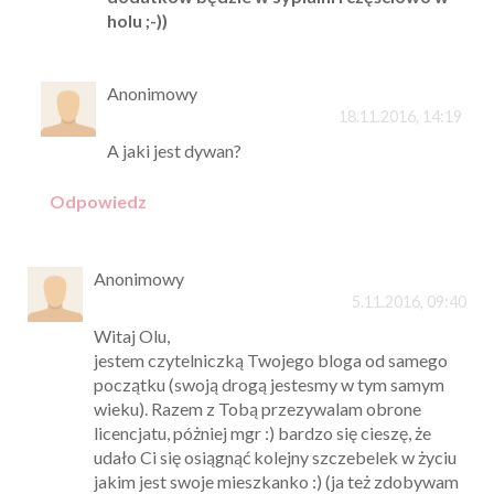
holu ;-))
Anonimowy
18.11.2016, 14:19
A jaki jest dywan?
Odpowiedz
Anonimowy
5.11.2016, 09:40
Witaj Olu,
jestem czytelniczką Twojego bloga od samego
początku (swoją drogą jestesmy w tym samym
wieku). Razem z Tobą przezywalam obrone
licencjatu, póżniej mgr :) bardzo się cieszę, że
udało Ci się osiągnąć kolejny szczebelek w życiu
jakim jest swoje mieszkanko :) (ja też zdobywam