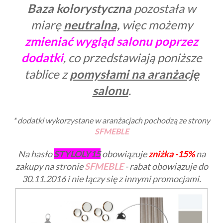
Baza kolorystyczna
pozostała w
miarę
neutralna,
więc możemy
zmieniać wygląd salonu poprzez
dodatki
, co przedstawiają poniższe
tablice z
pomysłami na aranżację
salonu
.
* dodatki wykorzystane w aranżacjach pochodzą ze strony
SFMEBLE
Na hasło
STYLOLY15
obowiązuje
zniżka -15%
na
zakupy na stronie
SFMEBLE
- rabat obowiązuje do
30.11.2016 i nie łączy się z innymi promocjami.