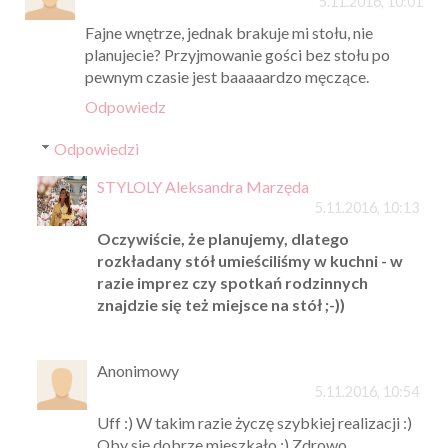
5.11.2016, 10:01
Fajne wnętrze, jednak brakuje mi stołu, nie
planujecie? Przyjmowanie gości bez stołu po
pewnym czasie jest baaaaardzo męczące.
Odpowiedz
Odpowiedzi
STYLOLY Aleksandra Marzęda
5.11.2016, 10:13
Oczywiście, że planujemy, dlatego
rozkładany stół umieściliśmy w kuchni - w
razie imprez czy spotkań rodzinnych
znajdzie się też miejsce na stół ;-))
Anonimowy
5.11.2016, 10:54
Uff :) W takim razie życzę szybkiej realizacji :)
Oby się dobrze mieszkało :) Zdrowo