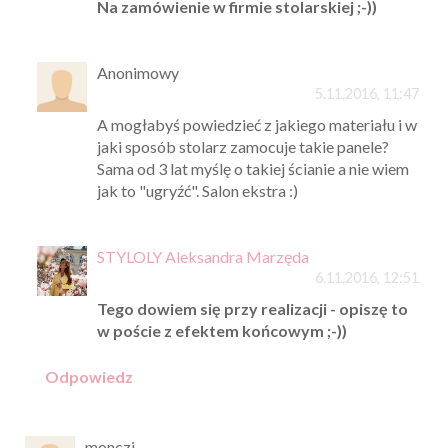
Na zamówienie w firmie stolarskiej ;-))
Anonimowy
5.11.2016, 11:47
A mogłabyś powiedzieć z jakiego materiału i w
jaki sposób stolarz zamocuje takie panele?
Sama od 3 lat myślę o takiej ścianie a nie wiem
jak to "ugryźć". Salon ekstra :)
STYLOLY Aleksandra Marzęda
6.11.2016, 12:51
Tego dowiem się przy realizacji - opiszę to
w poście z efektem końcowym ;-))
Odpowiedz
monczi