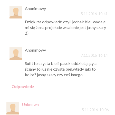
Anonimowy
5.11.2016, 10:41
Dzięki za odpowiedź, czyli jednak biel, wydaje
mi się że na projekcie w salonie jest jasny szary
;))
Anonimowy
7.11.2016, 16:14
Sufit to czysta biel i pasek oddzielający a
ściany to juz nie czysta biel,wtedy jaki to
kolor? jasny szary czy coś innego...
Odpowiedz
Unknown
5.11.2016, 10:06