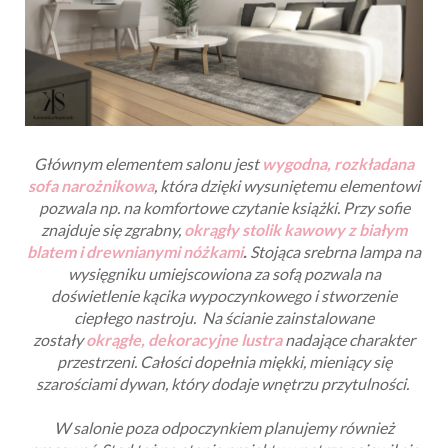
Głównym elementem salonu jest
wygodna, rozkładana
sofa narożnikowa
, która dzięki wysuniętemu elementowi
pozwala np. na komfortowe czytanie książki. Przy sofie
znajduje się zgrabny,
okrągły stolik kawowy z białym
blatem i drewnianymi nóżkami
.
Stojąca srebrna lampa na
wysięgniku umiejscowiona za sofą pozwala na
doświetlenie kącika wypoczynkowego i stworzenie
ciepłego nastroju. Na ścianie zainstalowane
zostały
okrągłe, dekoracyjne lustra
nadające charakter
przestrzeni. Całości dopełnia miękki, mieniący się
szarościami dywan, który dodaje wnętrzu przytulności.
W salonie poza odpoczynkiem planujemy również