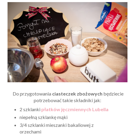
Do przygotowania
ciasteczek zbożowych
będziecie
potrzebować takie składniki jak:
2 szklanki
płatków jęczmiennych Lubella
niepełną szklankę mąki
3/4 szklanki mieszanki bakaliowej z
orzechami