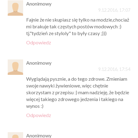
Anonimowy
9.12.2016, 17:07
Fajnie że nie skupiasz się tylko na modzie,chociaż
mi brakuje tak częstych postów modowych :)
tj."tydzień ze styloly" to były czasy ;)))
Odpowiedz
Anonimowy
9.12.2016, 17:54
Wyglądają pysznie, a do tego zdrowe. Zmieniam
swoje nawyki żywieniowe, więc chętnie
skorzystam z przepisu :) mam nadzieję, że będzie
więcej takiego zdrowego jedzenia i takiego na
wynos :)
Odpowiedz
Anonimowy