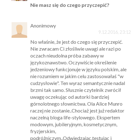
Nie masz się do czego przyczepić?
Anonimowy
9.12.2016, 23:12
No właśnie, że jest do czego się przyczepić.
Nie zwracam Ci złośliwie uwagi ale razi po
oczach nieudolna próba zabawy w
językoznawstwo. Oczywiście określenie
jedzeniowy funkcjonuje w języku polskim, ale
nie rozumiem w jakim celu zastosowałaś "w
cudzysłowie". Ten wyraz semantycznie nadal
brzmi tak samo. Słusznie czytelnik zwrócił
uwagę oczekując od autorki bardziej
górnolotnego słownictwa. Ola Alice Munro
raczej nie zostanie..Chociaż jest już redaktor
naczelną bloga life-stylowego. Ekspertem
modowym, jubileryjnym, kosmetycznym,
fryzjerskim,
podróżniczym..Odwiedzając,testując i