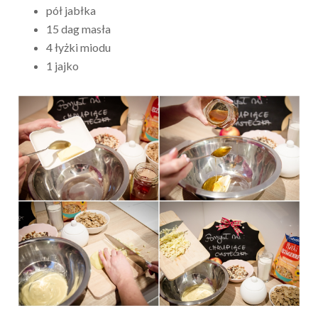
pół jabłka
15 dag masła
4 łyżki miodu
1 jajko