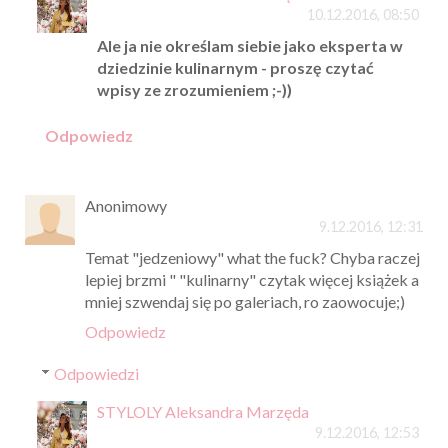
10.12.2016, 08:50
Ale ja nie określam siebie jako eksperta w
dziedzinie kulinarnym - proszę czytać
wpisy ze zrozumieniem ;-))
Odpowiedz
Anonimowy
9.12.2016, 12:31
Temat "jedzeniowy" what the fuck? Chyba raczej
lepiej brzmi " "kulinarny" czytak więcej książek a
mniej szwendaj się po galeriach, ro zaowocuje;)
Odpowiedz
Odpowiedzi
STYLOLY Aleksandra Marzęda
9.12.2016, 12:53