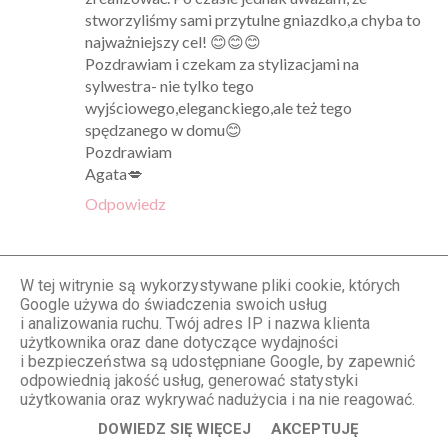
stworzyliśmy sami przytulne gniazdko,a chyba to
najważniejszy cel! 😊😊😊
Pozdrawiam i czekam za stylizacjami na
sylwestra- nie tylko tego
wyjściowego,eleganckiego,ale też tego
spędzanego w domu😊
Pozdrawiam
Agata💋
Odpowiedz
Monika
W tej witrynie są wykorzystywane pliki cookie, których
10.12.2016, 16:28
Google używa do świadczenia swoich usług
Wyglądają przepysznie! :)
i analizowania ruchu. Twój adres IP i nazwa klienta
użytkownika oraz dane dotyczące wydajności
Odpowiedz
i bezpieczeństwa są udostępniane Google, by zapewnić
odpowiednią jakość usług, generować statystyki
użytkowania oraz wykrywać nadużycia i na nie reagować.
ana-looka
DOWIEDZ SIĘ WIĘCEJ
AKCEPTUJĘ
11.12.2016, 21:42