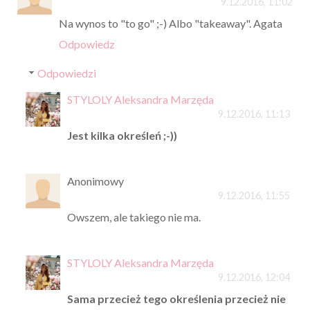
9.12.2016, 11:02
Na wynos to "to go" ;-) Albo "takeaway". Agata
Odpowiedz
Odpowiedzi
STYLOLY Aleksandra Marzęda
9.12.2016, 11:13
Jest kilka określeń ;-))
Anonimowy
9.12.2016, 11:55
Owszem, ale takiego nie ma.
STYLOLY Aleksandra Marzęda
9.12.2016, 12:04
Sama przecież tego określenia przecież nie