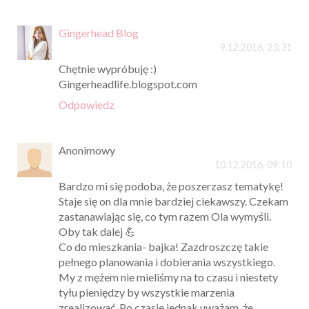
Gingerhead Blog
9.12.2016, 23:31
Chętnie wypróbuję :)
Gingerheadlife.blogspot.com
Odpowiedz
Anonimowy
10.12.2016, 09:10
Bardzo mi się podoba, że poszerzasz tematykę!
Staje się on dla mnie bardziej ciekawszy. Czekam
zastanawiając się, co tym razem Ola wymyśli.
Oby tak dalej 💪
Co do mieszkania- bajka! Zazdroszczę takie
pełnego planowania i dobierania wszystkiego.
My z mężem nie mieliśmy na to czasu i niestety
tyłu pieniędzy by wszystkie marzenia
zrealizować. Po czasie jednak uważam, że