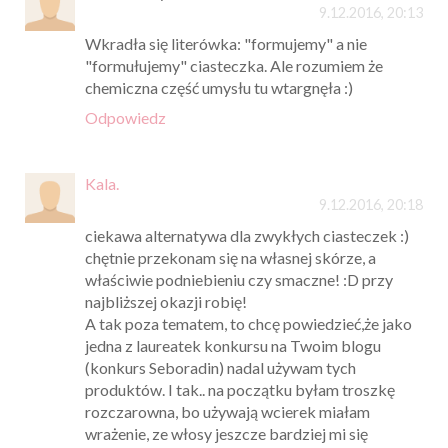
9.12.2016, 20:13
Wkradła się literówka: "formujemy" a nie
"formułujemy" ciasteczka. Ale rozumiem że
chemiczna część umysłu tu wtargnęła :)
Odpowiedz
Kala.
9.12.2016, 20:18
ciekawa alternatywa dla zwykłych ciasteczek :)
chętnie przekonam się na własnej skórze, a
właściwie podniebieniu czy smaczne! :D przy
najbliższej okazji robię!
A tak poza tematem, to chcę powiedzieć,że jako
jedna z laureatek konkursu na Twoim blogu
(konkurs Seboradin) nadal używam tych
produktów. I tak.. na początku byłam troszkę
rozczarowna, bo używają wcierek miałam
wrażenie, ze włosy jeszcze bardziej mi się