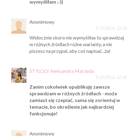
wymyśliłam ;-))
Anonimowy
9.12.2016, 12:26
Widocznie skoro nie wymyśliłas to sprawdzaj
w różnych źródłach różne warianty, a nie
piszesz na przypal, aby coś napisać...żal
STYLOLY Aleksandra Marzęda
9.12.2016, 12:49
Zanim cokolwiek opublikuję zawsze
sprawdzam w różnych źródłach - może
zamiast się czepiać, sama się zorientuj w
temacie, bo określenie jak najbardziej
funkcjonuje!
Anonimowy