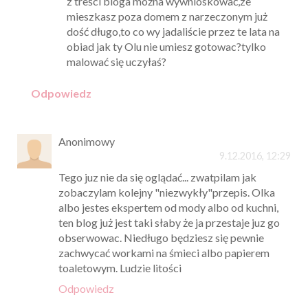
z treści bloga można wywnioskować,ze
mieszkasz poza domem z narzeczonym już
dość długo,to co wy jadaliście przez te lata na
obiad jak ty Olu nie umiesz gotowac?tylko
malować się uczyłaś?
Odpowiedz
Anonimowy
9.12.2016, 12:29
Tego juz nie da się oglądać... zwatpilam jak
zobaczylam kolejny "niezwykły"przepis. Olka
albo jestes ekspertem od mody albo od kuchni,
ten blog już jest taki słaby że ja przestaje juz go
obserwowac. Niedługo będziesz się pewnie
zachwycać workami na śmieci albo papierem
toaletowym. Ludzie litości
Odpowiedz