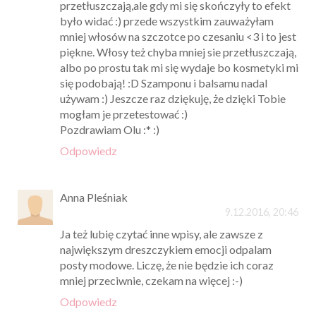
przetłuszczają,ale gdy mi się skończyły to efekt
było widać :) przede wszystkim zauważyłam
mniej włosów na szczotce po czesaniu <3 i to jest
piękne. Włosy też chyba mniej sie przetłuszczają,
albo po prostu tak mi się wydaje bo kosmetyki mi
się podobają! :D Szamponu i balsamu nadal
używam :) Jeszcze raz dziękuję, że dzięki Tobie
mogłam je przetestować :)
Pozdrawiam Olu :* :)
Odpowiedz
Anna Pleśniak
9.12.2016, 20:46
Ja też lubię czytać inne wpisy, ale zawsze z
największym dreszczykiem emocji odpalam
posty modowe. Liczę, że nie będzie ich coraz
mniej przeciwnie, czekam na więcej :-)
Odpowiedz