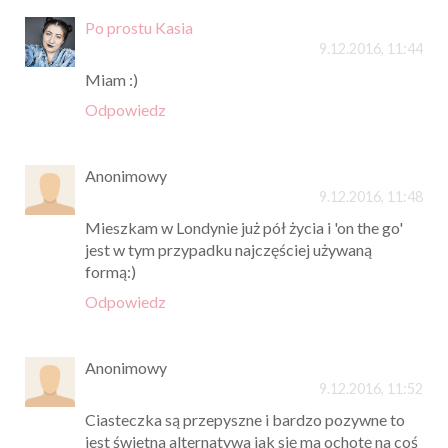
Po prostu Kasia
9.12.2016, 11:44
Miam :)
Odpowiedz
Anonimowy
9.12.2016, 11:48
Mieszkam w Londynie już pół życia i 'on the go'
jest w tym przypadku najczęściej używaną
formą:)
Odpowiedz
Anonimowy
9.12.2016, 11:52
Ciasteczka są przepyszne i bardzo pozywne to
jest świetna alternatywa jak się ma ochotę na coś