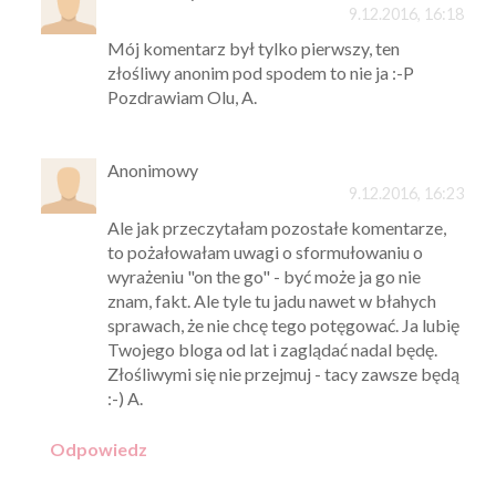
9.12.2016, 16:18
Mój komentarz był tylko pierwszy, ten
złośliwy anonim pod spodem to nie ja :-P
Pozdrawiam Olu, A.
Anonimowy
9.12.2016, 16:23
Ale jak przeczytałam pozostałe komentarze,
to pożałowałam uwagi o sformułowaniu o
wyrażeniu "on the go" - być może ja go nie
znam, fakt. Ale tyle tu jadu nawet w błahych
sprawach, że nie chcę tego potęgować. Ja lubię
Twojego bloga od lat i zaglądać nadal będę.
Złośliwymi się nie przejmuj - tacy zawsze będą
:-) A.
Odpowiedz