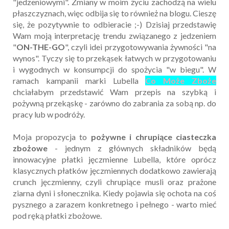
"jedzeniowymi". Zmiany w moim życiu zachodzą na wielu
płaszczyznach, więc odbija się to również na blogu. Cieszę
się, że pozytywnie to odbieracie ;-) Dzisiaj przedstawię
Wam moją interpretację trendu związanego z jedzeniem
"
ON-THE-GO
", czyli idei przygotowywania żywności "na
wynos". Tyczy się to przekąsek łatwych w przygotowaniu
i wygodnych w konsumpcji do spożycia "w biegu". W
ramach kampanii marki Lubella
Co Może Zboże
chciałabym przedstawić Wam przepis na szybką i
pożywną przekąskę - zarówno do zabrania za sobą np. do
pracy lub w podróży.
Moja propozycja to
pożywne i chrupiące ciasteczka
zbożowe
- jednym z głównych składników będą
innowacyjne płatki jęczmienne Lubella, które oprócz
klasycznych płatków jęczmiennych dodatkowo zawierają
crunch jęczmienny, czyli chrupiące musli oraz prażone
ziarna dyni i słonecznika. Kiedy pojawia się ochota na coś
pysznego a zarazem konkretnego i pełnego - warto mieć
pod ręką płatki zbożowe.