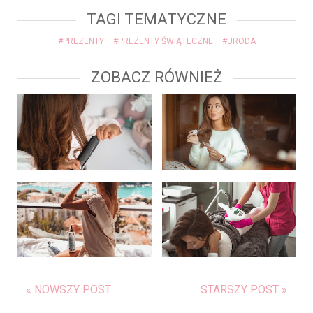
TAGI TEMATYCZNE
#PREZENTY
#PREZENTY ŚWIĄTECZNE
#URODA
ZOBACZ RÓWNIEŻ
« NOWSZY POST
STARSZY POST »