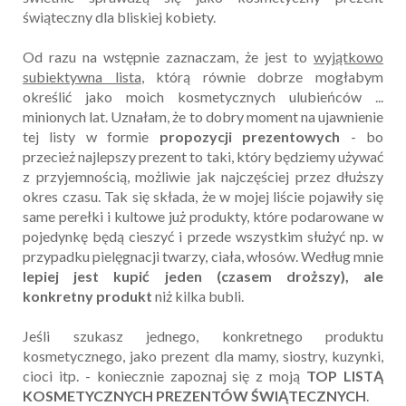
świąteczny dla bliskiej kobiety.
Od razu na wstępnie zaznaczam, że jest to
wyjątkowo
subiektywna lista
, którą równie dobrze mogłabym
określić jako moich kosmetycznych ulubieńców ...
minionych lat. Uznałam, że to dobry moment na ujawnienie
tej listy w formie
propozycji prezentowych
- bo
przecież najlepszy prezent to taki, który będziemy używać
z przyjemnością, możliwie jak najczęściej przez dłuższy
okres czasu. Tak się składa, że w mojej liście pojawiły się
same perełki i kultowe już produkty, które podarowane w
pojedynkę będą cieszyć i przede wszystkim służyć np. w
przypadku pielęgnacji twarzy, ciała, włosów. Według mnie
lepiej jest kupić jeden (czasem droższy), ale
konkretny produkt
niż kilka bubli.
Jeśli szukasz jednego, konkretnego produktu
kosmetycznego, jako prezent dla mamy, siostry, kuzynki,
cioci itp. - koniecznie zapoznaj się z moją
TOP LISTĄ
KOSMETYCZNYCH PREZENTÓW ŚWIĄTECZNYCH
.