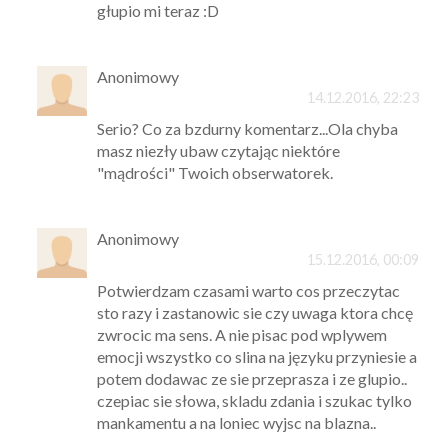
głupio mi teraz :D
Anonimowy
14.12.2016, 22:23
Serio? Co za bzdurny komentarz...Ola chyba
masz niezły ubaw czytając niektóre
"mądrości" Twoich obserwatorek.
Anonimowy
15.12.2016, 00:09
Potwierdzam czasami warto cos przeczytac
sto razy i zastanowic sie czy uwaga ktora chcę
zwrocic ma sens. A nie pisac pod wplywem
emocji wszystko co slina na języku przyniesie a
potem dodawac ze sie przeprasza i ze glupio..
czepiac sie słowa, skladu zdania i szukac tylko
mankamentu a na loniec wyjsc na blazna..