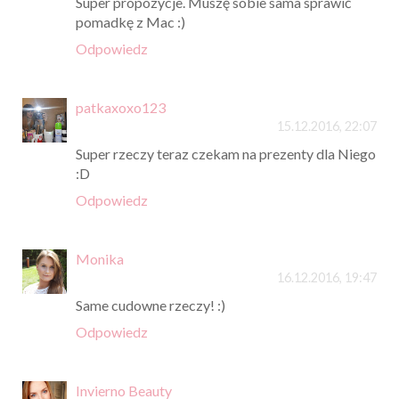
Super propozycje. Muszę sobie sama sprawić
pomadkę z Mac :)
Odpowiedz
patkaxoxo123
15.12.2016, 22:07
Super rzeczy teraz czekam na prezenty dla Niego
:D
Odpowiedz
Monika
16.12.2016, 19:47
Same cudowne rzeczy! :)
Odpowiedz
Invierno Beauty