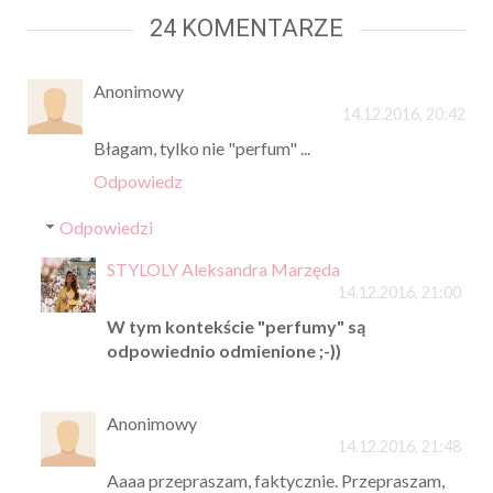
24 KOMENTARZE
Anonimowy
14.12.2016, 20:42
Błagam, tylko nie "perfum" ...
Odpowiedz
Odpowiedzi
STYLOLY Aleksandra Marzęda
14.12.2016, 21:00
W tym kontekście "perfumy" są
odpowiednio odmienione ;-))
Anonimowy
14.12.2016, 21:48
Aaaa przepraszam, faktycznie. Przepraszam,