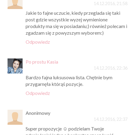
14.12.2016, 21:58
Jakie to fajne uczucie, kiedy przeglada się taki
post gdzie wszystkie wyzej wymienione
produkty ma się w posiadaniu;) również polecam i
zgadzam się z powyzszym wyborem:)
Odpowiedz
Po prostu Kasia
14.12.2016, 22:36
Bardzo fajna luksusowa lista. Chętnie bym
przygarnęła którąś pozycje.
Odpowiedz
Anonimowy
14.12.2016, 22:37
Super propozycje ☺ podzielam Twoje