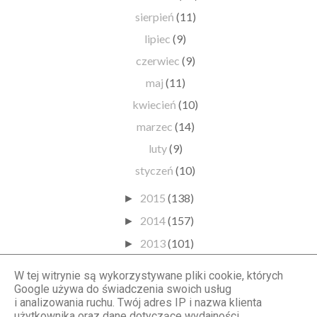
sierpień
(11)
lipiec
(9)
czerwiec
(9)
maj
(11)
kwiecień
(10)
marzec
(14)
luty
(9)
styczeń
(10)
2015
(138)
►
2014
(157)
►
2013
(101)
►
2012
(77)
►
W tej witrynie są wykorzystywane pliki cookie, których
2011
(44)
Google używa do świadczenia swoich usług
►
i analizowania ruchu. Twój adres IP i nazwa klienta
2010
(16)
►
użytkownika oraz dane dotyczące wydajności