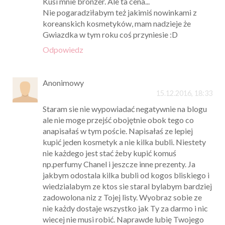
Kusi mnie bronzer. Ale ta cena...
Nie pogaradziłabym też jakimiś nowinkami z
koreanskich kosmetyków, mam nadzieje że
Gwiazdka w tym roku coś przyniesie :D
Odpowiedz
Anonimowy
15.12.2016, 18:33
Staram sie nie wypowiadać negatywnie na blogu
ale nie moge przejść obojętnie obok tego co
anapisałaś w tym poście. Napisałaś ze lepiej
kupić jeden kosmetyk a nie kilka bubli. Niestety
nie każdego jest stać żeby kupić komuś
np.perfumy Chanel i jeszcze inne prezenty. Ja
jakbym odostala kilka bubli od kogos bliskiego i
wiedzialabym ze ktos sie staral bylabym bardziej
zadowolona niz z Tojej listy. Wyobraz sobie ze
nie każdy dostaje wszystko jak Ty za darmo i nic
wiecej nie musi robić. Naprawde lubię Twojego