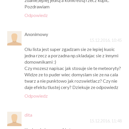
zdanie,lepiej jedną a konkretną rzecz kupić.
Pozdrawiam
Odpowiedz
Anonimowy
15.12.2016, 10:45
Olu lista jest super zgadzam sie ze lepiej kuoic
jedna rzecz a porzadna np.skladajac sie z innymi
domownikami :)
Czy mozesz napisac jak stosuje sie te meteoryty?
Widze ze to puder wiec domyslam sie ze na cala
twarz a nie punktowo jak rozswietlacz? Czy nie
daje efektu tlustej cery? Dziekuje ze odpowiedz
Odpowiedz
dita
15.12.2016, 11:48