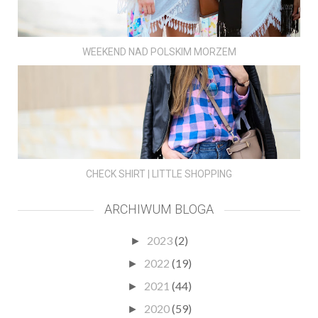
WEEKEND NAD POLSKIM MORZEM
CHECK SHIRT | LITTLE SHOPPING
ARCHIWUM BLOGA
2023
(2)
►
2022
(19)
►
2021
(44)
►
2020
(59)
►