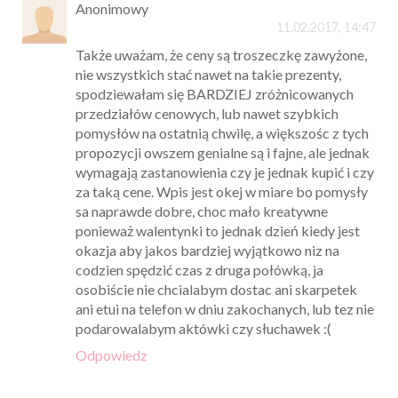
Anonimowy
11.02.2017, 14:47
Także uważam, że ceny są troszeczkę zawyżone,
nie wszystkich stać nawet na takie prezenty,
spodziewałam się BARDZIEJ zróżnicowanych
przedziałów cenowych, lub nawet szybkich
pomysłów na ostatnią chwilę, a większośc z tych
propozycji owszem genialne są i fajne, ale jednak
wymagają zastanowienia czy je jednak kupić i czy
za taką cene. Wpis jest okej w miare bo pomysły
sa naprawde dobre, choc mało kreatywne
ponieważ walentynki to jednak dzień kiedy jest
okazja aby jakos bardziej wyjątkowo niz na
codzien spędzić czas z druga połówką, ja
osobiście nie chcialabym dostac ani skarpetek
ani etui na telefon w dniu zakochanych, lub tez nie
podarowalabym aktówki czy słuchawek :(
Odpowiedz