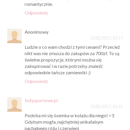
romantycznie.
Odpowiedz
Anonimowy
10.02.2017, 10:17
Ludzie o co wam chodzi z tymi cenami? Przecież
nikt was nie zmusza do zakupów za 700zł. To są
świetne propozycje, którymi można się
zainspirować i w razie potrzeby znaleźć
odpowiednie tańsze zamienniki ;)
Odpowiedz
butysportowe.pl
10.02.2017, 16:15
Podoba mi się ósemka w kolażu dla niego! <3
Gdybym mogła, najchętniej unikałabym
nachalnego różu i czerwieni