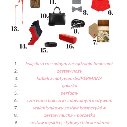
książka o rozsądnym zarządzaniu finansami
zestaw noży
kubek z motywem SUPERMANA
golarka
perfumy
czerwone bokserki z dowolnym motywem
walentynkowy zestaw kosmetyków
zestaw mucha + poszetka
zestaw męskich, stylowych bransoletek