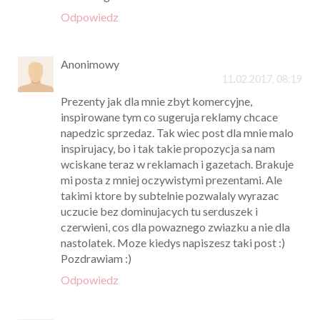
Odpowiedz
Anonimowy
11.02.2017, 08:19
Prezenty jak dla mnie zbyt komercyjne,
inspirowane tym co sugeruja reklamy chcace
napedzic sprzedaz. Tak wiec post dla mnie malo
inspirujacy, bo i tak takie propozycja sa nam
wciskane teraz w reklamach i gazetach. Brakuje
mi posta z mniej oczywistymi prezentami. Ale
takimi ktore by subtelnie pozwalaly wyrazac
uczucie bez dominujacych tu serduszek i
czerwieni, cos dla powaznego zwiazku a nie dla
nastolatek. Moze kiedys napiszesz taki post :)
Pozdrawiam :)
Odpowiedz