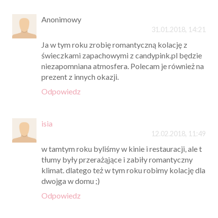
Anonimowy
31.01.2018, 14:21
Ja w tym roku zrobię romantyczną kolację z
świeczkami zapachowymi z candypink.pl będzie
niezapomniana atmosfera. Polecam je również na
prezent z innych okazji.
Odpowiedz
isia
12.02.2018, 11:49
w tamtym roku byliśmy w kinie i restauracji, ale t
tłumy były przerażąjące i zabiły romantyczny
klimat. dlatego też w tym roku robimy kolację dla
dwojga w domu ;)
Odpowiedz