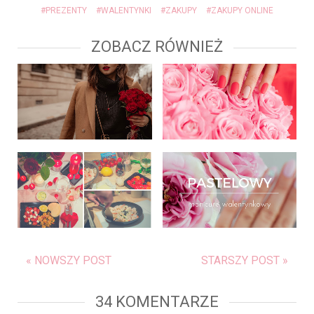
#PREZENTY
#WALENTYNKI
#ZAKUPY
#ZAKUPY ONLINE
ZOBACZ RÓWNIEŻ
« NOWSZY POST
STARSZY POST »
34 KOMENTARZE