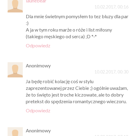
launebear
10.02.2017, 00:16
Dla mnie świetnym pomysłem to tez bluzy dla par
:)
A ja w tym roku marże o róże i list miłosny
(takiego męskiego od serca) ;D *-*
Odpowiedz
Anonimowy
10.02.2017, 00:30
Ja będę robić kolację coś w stylu
zaprezentowanej przez Ciebie ;) ogólnie uważam,
że to święto jest troche kiczowate, ale to dobry
pretekst do spędzenia romantycznego wieczoru.
Odpowiedz
Anonimowy