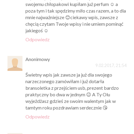
swojemu chłopakowi kupiłam już perfum ☺ a
poza tym i tak spędzimy miło czas razem, a to dla
mnie najważniejsze 😊ciekawy wpis, zawsze z
chęcią czytam Twoje wpisy i nie umiem pominąć
jakiegoś ☺
Odpowiedz
Anonimowy
9.02.2017, 21:54
Świetny wpis jak zawsze ja już dla swojego
narzeczonego zamówiłam i już dotarła
bransoletka z przejściem usb, prezent bardzo
praktyczny bo dwa w jednym 😉 A Ty Olu
wyjeżdżasz gdzieś ze swoim walentym jak w
tamtym roku pozdrawiam serdecznie 😘
Odpowiedz