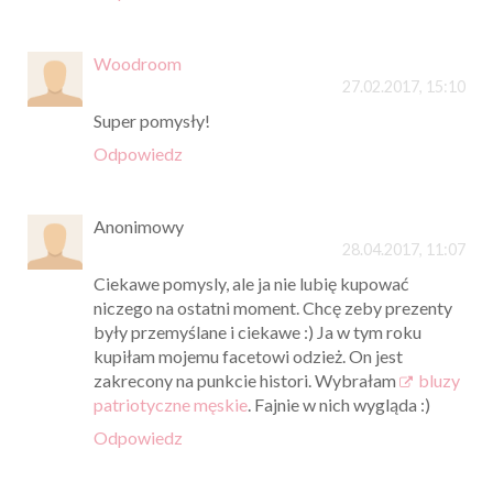
Woodroom
27.02.2017, 15:10
Super pomysły!
Odpowiedz
Anonimowy
28.04.2017, 11:07
Ciekawe pomysly, ale ja nie lubię kupować
niczego na ostatni moment. Chcę zeby prezenty
były przemyślane i ciekawe :) Ja w tym roku
kupiłam mojemu facetowi odzież. On jest
zakrecony na punkcie histori. Wybrałam
bluzy
patriotyczne męskie
. Fajnie w nich wygląda :)
Odpowiedz