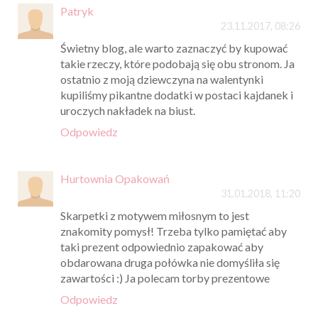
Patryk
23.11.2017, 08:26
Świetny blog, ale warto zaznaczyć by kupować
takie rzeczy, które podobają się obu stronom. Ja
ostatnio z moją dziewczyna na walentynki
kupiliśmy pikantne dodatki w postaci kajdanek i
uroczych nakładek na biust.
Odpowiedz
Hurtownia Opakowań
31.01.2018, 11:20
Skarpetki z motywem miłosnym to jest
znakomity pomysł! Trzeba tylko pamiętać aby
taki prezent odpowiednio zapakować aby
obdarowana druga połówka nie domyśliła się
zawartości :) Ja polecam torby prezentowe
Odpowiedz