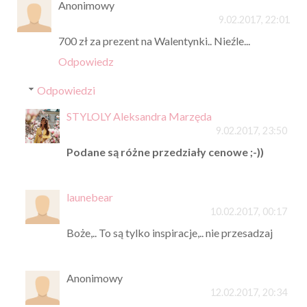
Anonimowy
9.02.2017, 22:01
700 zł za prezent na Walentynki.. Nieźle...
Odpowiedz
Odpowiedzi
STYLOLY Aleksandra Marzęda
9.02.2017, 23:50
Podane są różne przedziały cenowe ;-))
launebear
10.02.2017, 00:17
Boże,.. To są tylko inspiracje,.. nie przesadzaj
Anonimowy
12.02.2017, 20:34