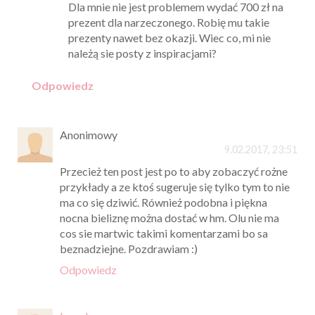
Dla mnie nie jest problemem wydać 700 zł na
prezent dla narzeczonego. Robię mu takie
prezenty nawet bez okazji. Wiec co, mi nie
należą sie posty z inspiracjami?
Odpowiedz
Anonimowy
9.02.2017, 23:51
Przecież ten post jest po to aby zobaczyć rożne
przykłady a ze ktoś sugeruje się tylko tym to nie
ma co się dziwić. Również podobna i piękna
nocna bieliznę można dostać w hm. Olu nie ma
cos sie martwic takimi komentarzami bo sa
beznadziejne. Pozdrawiam :)
Odpowiedz