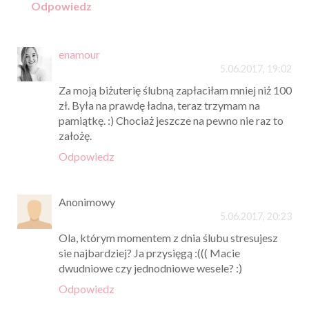
Odpowiedz
enamour
5.06.2017, 19:02
Za moją biżuterię ślubną zapłaciłam mniej niż 100
zł. Była na prawdę ładna, teraz trzymam na
pamiątkę. :) Chociaż jeszcze na pewno nie raz to
założę.
Odpowiedz
Anonimowy
5.06.2017, 20:23
Ola, którym momentem z dnia ślubu stresujesz
sie najbardziej? Ja przysięgą :((( Macie
dwudniowe czy jednodniowe wesele? :)
Odpowiedz