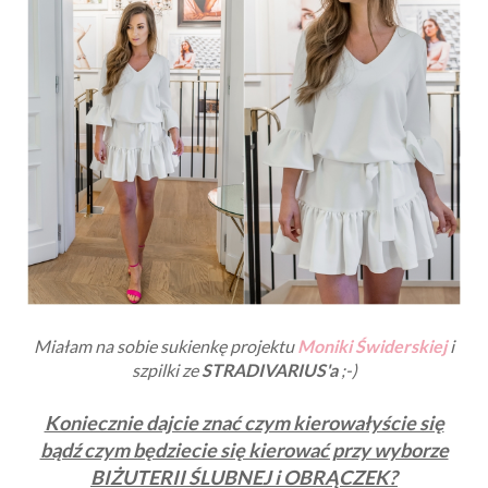
Miałam na sobie sukienkę projektu
Moniki Świderskiej
i
szpilki ze
STRADIVARIUS'a
;-)
Koniecznie dajcie znać czym kierowałyście się
bądź czym będziecie się kierować przy wyborze
BIŻUTERII ŚLUBNEJ i OBRĄCZEK?