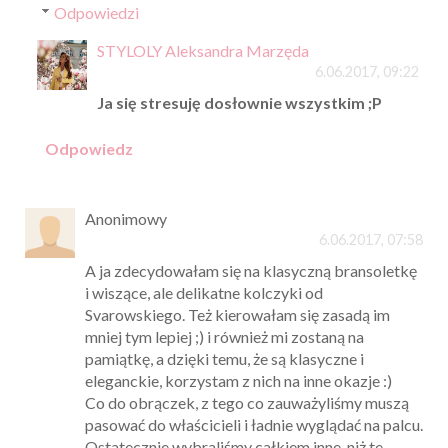
Odpowiedzi
STYLOLY Aleksandra Marzęda
6.06.2017, 09:22
Ja się stresuję dosłownie wszystkim ;P
Odpowiedz
Anonimowy
6.06.2017, 07:58
A ja zdecydowałam się na klasyczną bransoletkę
i wiszące, ale delikatne kolczyki od
Svarowskiego. Też kierowałam się zasadą im
mniej tym lepiej ;) i również mi zostaną na
pamiątkę, a dzięki temu, że są klasyczne i
eleganckie, korzystam z nich na inne okazje :)
Co do obrączek, z tego co zauważyliśmy muszą
pasować do właścicieli i ładnie wyglądać na palcu.
Ostatecznie wybraliśmy całkiem inne, niż te,