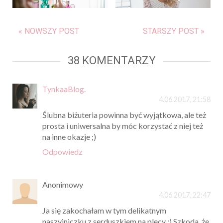
« NOWSZY POST
STARSZY POST »
38 KOMENTARZY
TynkaaBlog.
4.06.2017, 21:58
Ślubna biżuteria powinna być wyjątkowa, ale też
prosta i uniwersalna by móc korzystać z niej też
na inne okazje ;)
Odpowiedz
Anonimowy
4.06.2017, 22:47
Ja się zakochałam w tym delikatnym
naszyjniczku z serduszkiem na plecy ;) Szkoda, że