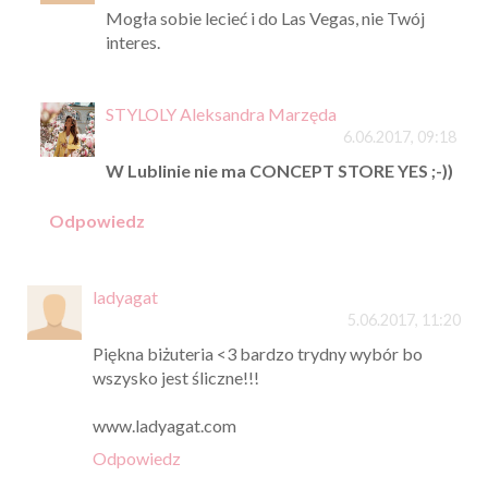
Mogła sobie lecieć i do Las Vegas, nie Twój
interes.
STYLOLY Aleksandra Marzęda
6.06.2017, 09:18
W Lublinie nie ma CONCEPT STORE YES ;-))
Odpowiedz
ladyagat
5.06.2017, 11:20
Piękna biżuteria <3 bardzo trydny wybór bo
wszysko jest śliczne!!!
www.ladyagat.com
Odpowiedz