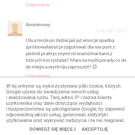
Odpowiedz
Anonimowy
6.06.2017, 10:27
Olu,a może po ślubie,jak już emocje opadną
spróbowałabyś przygotować dla nas post z
jakimiś praktycznymi stronami/markami,z
których korzystalaś? Mam na myśli porady co do
do miejsca,wystroju,zaproszeń? 😉
Odpowiedz
W tej witrynie są wykorzystywane pliki cookie, których
Google używa do świadczenia swoich usług
Sandra
i analizowania ruchu. Twój adres IP i nazwa klienta
6.06.2017, 14:12
użytkownika oraz dane dotyczące wydajności
i bezpieczeństwa są udostępniane Google, by zapewnić
Ja na swoim ślubie nie miałam żadnej biżuterii,
odpowiednią jakość usług, generować statystyki
ponieważ... nie przepadam za nią. Nie mniej
użytkowania oraz wykrywać nadużycia i na nie reagować.
jednak u innych pań bardzo mi się ona podoba. :)
DOWIEDZ SIĘ WIĘCEJ
AKCEPTUJĘ
Odpowiedz