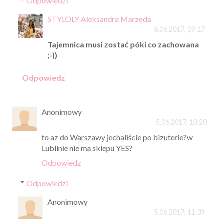
Odpowiedzi
STYLOLY Aleksandra Marzęda
6.06.2017, 09:17
Tajemnica musi zostać póki co zachowana
;-))
Odpowiedz
Anonimowy
5.06.2017, 10:20
to az do Warszawy jechaliście po bizuterie?w
Lublinie nie ma sklepu YES?
Odpowiedz
Odpowiedzi
Anonimowy
5.06.2017, 11:39