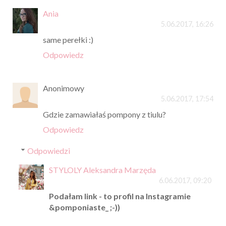
Ania
5.06.2017, 16:26
same perełki :)
Odpowiedz
Anonimowy
5.06.2017, 17:54
Gdzie zamawiałaś pompony z tiulu?
Odpowiedz
Odpowiedzi
STYLOLY Aleksandra Marzęda
6.06.2017, 09:20
Podałam link - to profil na Instagramie
&pomponiaste_ ;-))