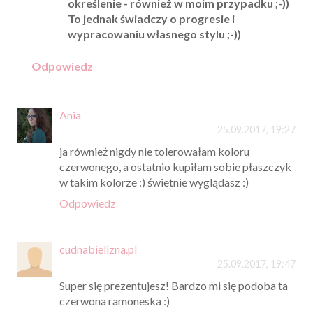
określenie - również w moim przypadku ;-))
To jednak świadczy o progresie i
wypracowaniu własnego stylu ;-))
Odpowiedz
Ania
25.09.2017, 19:27
ja również nigdy nie tolerowałam koloru
czerwonego, a ostatnio kupiłam sobie płaszczyk
w takim kolorze :) świetnie wyglądasz :)
Odpowiedz
cudnabielizna.pl
25.09.2017, 19:47
Super się prezentujesz! Bardzo mi się podoba ta
czerwona ramoneska :)