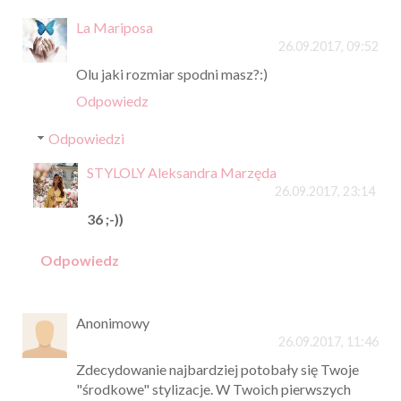
La Mariposa
26.09.2017, 09:52
Olu jaki rozmiar spodni masz?:)
Odpowiedz
Odpowiedzi
STYLOLY Aleksandra Marzęda
26.09.2017, 23:14
36 ;-))
Odpowiedz
Anonimowy
26.09.2017, 11:46
Zdecydowanie najbardziej potobały się Twoje
"środkowe" stylizacje. W Twoich pierwszych