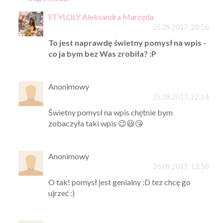
STYLOLY Aleksandra Marzęda
25.09.2017, 20:56
To jest naprawdę świetny pomysł na wpis -
co ja bym bez Was zrobiła? :P
Anonimowy
25.09.2017, 22:24
Świetny pomysł na wpis chętnie bym
zobaczyła taki wpis 😉😃😘
Anonimowy
26.09.2017, 13:50
O tak! pomysł jest genialny :D tez chcę go
ujrzeć :)