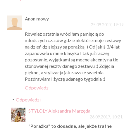
Anonimowy
25.09.2017, 19:19
Ròwnież ostatnia wròciłam pamięcią do
młodszych czasòw gdzie niektòre moje zestawy
na dzień dzisiejszy są porażką :) Od jakiś 3/4 lat
zapanowała u mnie klasyka I tak już raczej
pozostanie, wyjątkami są mocne akcenty na tle
stonowanej reszty danego zestawu :) Zdjęcia
piękne , a stylizacja jak zawsze świetnia.
Pozdrawiam I życzę udanego tygodnia :)
Odpowiedz
Odpowiedzi
STYLOLY Aleksandra Marzęda
26.09.2017, 10:21
"Porażka" to dosadne, ale jakże trafne