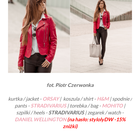
fot. Piotr Czerwonka
kurtka / jacket -
ORSAY
| koszula / shirt -
H&M
| spodnie /
pants -
STRADIVARIUS
| torebka / bag -
MOHITO
|
szpilki / heels -
STRADIVARIUS
| zegarek / watch -
DANIEL WELLINGTON
(na hasło: stylolyDW -15%
zniżki)