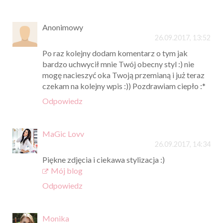
Anonimowy
26.09.2017, 13:52
Po raz kolejny dodam komentarz o tym jak
bardzo uchwycił mnie Twój obecny styl :) nie
mogę nacieszyć oka Twoją przemianą i już teraz
czekam na kolejny wpis :)) Pozdrawiam ciepło :*
Odpowiedz
MaGic Lovv
26.09.2017, 14:34
Piękne zdjęcia i ciekawa stylizacja :)
Mój blog
Odpowiedz
Monika