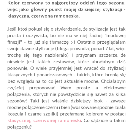
Kolor czerwony to najgorętszy odcień tego sezonu,
więc jako główny punkt mojej dzisiejszej stylizacji -
klasyczna, czerwona ramoneska.
Jeśli ktoś pokusi się o stwierdzenie, że stylizacja jest tak
prosta i oczywista, bo nie ma w niej żadnej "modowej
finezji" - to już się tłumaczę ;-) Ostatnio przeglądałam
swoje dawne stylizacje (bloga prowadzę ponad 7 lat, więc
trochę się tego nazbierało) i przyznam szczerze, że
niewiele jest takich zestawów, które ubrałabym dziś
ponownie. O wiele przyjemniej jest wracać do stylizacji
klasycznych i ponadczasowych - takich, które bronią się
bez względu na to co jest aktualnie modne. Chciałabym
częściej proponować Wam proste a efektowne
połączenia, których nie powstydzicie się nawet za kilka
sezonów! Taki jest właśnie dzisiejszy look - zawsze
modne połączenie czerni i bieli (woskowane spodnie, biała
koszula i czarne szpilki) przełamane kolorem w postaci
klasycznej, czerwonej ramoneski
. Co sądzicie o takim
połączeniu?