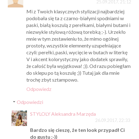
25.09.2017, 21:12
Mi z Twoich klasycznych stylizacji najbardziej
podobała się ta z czarno-białymi spodniami w
paski, białą koszulą z perełkami, białymi butami i
niezwykle stylową różową torebką ;-). Urzekło
mnie w tym zestawieniu to, że mimo ogólnej
prostoty, wszystkie elemnenty uzupełniające
czyli: perełki, paski, wycięcie w butach w literkę
V i akcent kolorystyczny jako dodatek sprawiły,
że całość była wyjątkowa! ;)). Od razu pobiegłam
do sklepu po tą koszulę ;)) Tutaj jak dla mnie
trochę zbyt sztampowo.
Odpowiedz
Odpowiedzi
STYLOLY Aleksandra Marzęda
26.09.2017, 22:33
Bardzo się cieszę, że ten look przypadł Ci
do gustu ;-))