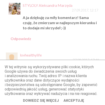
STYLOLY Aleksandra Marzęda
27.09.2017, 12:17
A ja dziękuję za miły komentarz! Sama
czuję, że zmierzam w najlepszym kierunku i
to dodaje mi skrzydeł ;-))
Odpowiedz
lovhealthylife
27.09.2017, 17:46
W tej witrynie są wykorzystywane pliki cookie, których
Bardzo fajny look! :D
Google używa do świadczenia swoich usług
Odpowiedz
i analizowania ruchu. Twój adres IP i nazwa klienta
użytkownika oraz dane dotyczące wydajności
i bezpieczeństwa są udostępniane Google, by zapewnić
odpowiednią jakość usług, generować statystyki
Anonimowy
użytkowania oraz wykrywać nadużycia i na nie reagować.
28.09.2017, 10:17
DOWIEDZ SIĘ WIĘCEJ
AKCEPTUJĘ
WYDAJE MI SIĘ ŻE BARDZO NIEKORZYSTNIE