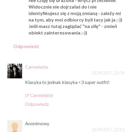
Nie czuję się urażona - wręcz przeciwnie.
Widocznie nie dojrzałaś do i nie
identyfikujesz się z moją zmianą - zależy mi
na tym, aby moi odbiorcy byli tacy jak ja ;-))
Jeśli masz tutaj zaglądać "na siłę" - zmień
obiekt zainteresowania ;-))
Odpowiedz
Carmelatte
26.09.2017, 20:39
Klasyka to jednak klasyka <3 super outfit!
Carmelatte
Odpowiedz
Anonimowy
26.09.2017, 22:51