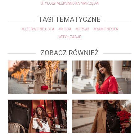
STYLOLY ALEKSANDRA MARZĘDA
TAGI TEMATYCZNE
#CZERWONE USTA
#MODA
#ORSAY
#RAMONESKA
#STYLIZACJE
ZOBACZ RÓWNIEŻ