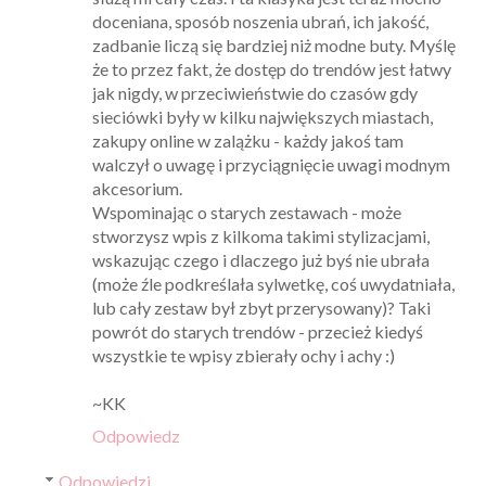
doceniana, sposób noszenia ubrań, ich jakość,
zadbanie liczą się bardziej niż modne buty. Myślę
że to przez fakt, że dostęp do trendów jest łatwy
jak nigdy, w przeciwieństwie do czasów gdy
sieciówki były w kilku największych miastach,
zakupy online w zalążku - każdy jakoś tam
walczył o uwagę i przyciągnięcie uwagi modnym
akcesorium.
Wspominając o starych zestawach - może
stworzysz wpis z kilkoma takimi stylizacjami,
wskazując czego i dlaczego już byś nie ubrała
(może źle podkreślała sylwetkę, coś uwydatniała,
lub cały zestaw był zbyt przerysowany)? Taki
powrót do starych trendów - przecież kiedyś
wszystkie te wpisy zbierały ochy i achy :)
~KK
Odpowiedz
Odpowiedzi