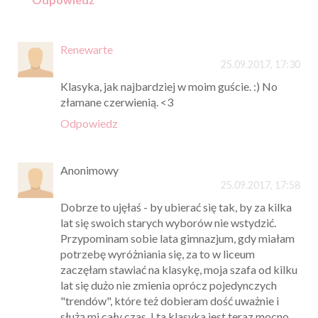
Renewarte
25.09.2017, 17:30
Klasyka, jak najbardziej w moim guście. :) No
złamane czerwienią. <3
Odpowiedz
Anonimowy
25.09.2017, 17:58
Dobrze to ujęłaś - by ubierać się tak, by za kilka
lat się swoich starych wyborów nie wstydzić.
Przypominam sobie lata gimnazjum, gdy miałam
potrzebę wyróżniania się, za to w liceum
zaczęłam stawiać na klasykę, moja szafa od kilku
lat się dużo nie zmienia oprócz pojedynczych
"trendów", które też dobieram dość uważnie i
służą mi cały czas. I ta klasyka jest teraz mocno