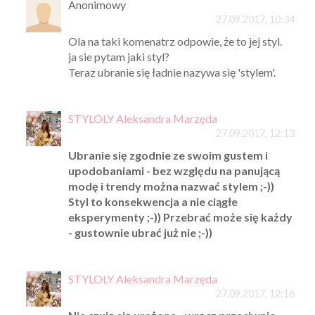
Anonimowy
27.09.2017, 10:34
Ola na taki komenatrz odpowie, że to jej styl.
ja sie pytam jaki styl?
Teraz ubranie się ładnie nazywa się 'stylem'.
STYLOLY Aleksandra Marzęda
27.09.2017, 12:13
Ubranie się zgodnie ze swoim gustem i
upodobaniami - bez względu na panującą
modę i trendy można nazwać stylem ;-))
Styl to konsekwencja a nie ciągłe
eksperymenty ;-)) Przebrać może się każdy
- gustownie ubrać już nie ;-))
STYLOLY Aleksandra Marzęda
27.09.2017, 12:16