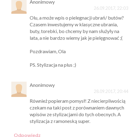
Anonimowy
26.09.2017, 22:03
Olu, a może wpis o pielegnacji ubrań/ butów?
Czasem inwestujemy w klasyczne ubrania,
buty, torebki, bo chcemy by nam służyły na
lata, a nie bardzo wiemy jak je pielęgnować ;(
Pozdrawiam, Ola
PS. Stylizacja na plus ;)
Anonimowy
28.09.2017, 20:44
Również popieram pomysł! Z niecierpliwością
czekam na taki post z porównaniem dawnych
wpisów ze stylizacjami do tych obecnych. A
stylizacja z ramoneską super.
Odpowiedz