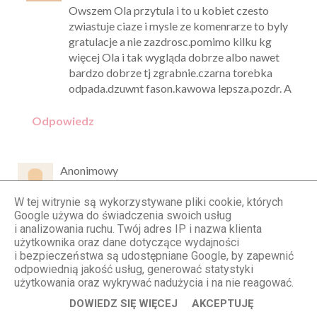
Owszem Ola przytula i to u kobiet czesto
zwiastuje ciaze i mysle ze komenrarze to byly
gratulacje a nie zazdrosc.pomimo kilku kg
więcej Ola i tak wygląda dobrze albo nawet
bardzo dobrze tj zgrabnie.czarna torebka
odpada.dzuwnt fason.kawowa lepsza.pozdr. A
Odpowiedz
Anonimowy
13.01.2018, 10:23
W tej witrynie są wykorzystywane pliki cookie, których
Klasyczna czarna 😉
Google używa do świadczenia swoich usług
Odpowiedz
i analizowania ruchu. Twój adres IP i nazwa klienta
użytkownika oraz dane dotyczące wydajności
i bezpieczeństwa są udostępniane Google, by zapewnić
odpowiednią jakość usług, generować statystyki
Anonimowy
użytkowania oraz wykrywać nadużycia i na nie reagować.
13.01.2018, 10:34
DOWIEDZ SIĘ WIĘCEJ
AKCEPTUJĘ
Brakowało mi Cię juz na blogu 😊