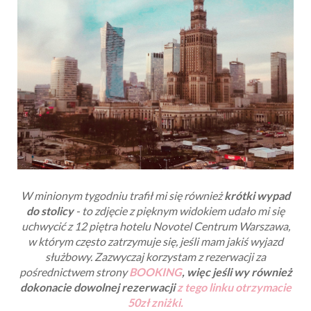
W minionym tygodniu trafił mi się również
krótki wypad
do stolicy
- to zdjęcie z pięknym widokiem udało mi się
uchwycić z 12 piętra hotelu Novotel Centrum Warszawa,
w którym często zatrzymuje się, jeśli mam jakiś wyjazd
służbowy. Zazwyczaj korzystam z rezerwacji za
pośrednictwem strony
BOOKING
, więc jeśli wy również
dokonacie dowolnej rezerwacji
z tego linku otrzymacie
50zł zniżki.