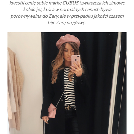
kwestii cenię sobie markę
CUBUS
(zwłaszcza ich zimowe
kolekcje), która w normalnych cenach bywa
porównywalna do Zary, ale w przypadku jakości czasem
bije Zarę na głowę.