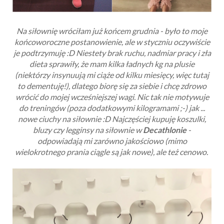
Na siłownię wróciłam już końcem grudnia - było to moje
końcoworoczne postanowienie, ale w styczniu oczywiście
je podtrzymuję :D Niestety brak ruchu, nadmiar pracy i zła
dieta sprawiły, że mam kilka ładnych kg na plusie
(niektórzy insynuują mi ciąże od kilku miesięcy, więc tutaj
to dementuję!), dlatego biorę się za siebie i chcę zdrowo
wrócić do mojej wcześniejszej wagi. Nic tak nie motywuje
do treningów (poza dodatkowymi kilogramami ;-) jak ...
nowe ciuchy na siłownie :D Najczęściej kupuję koszulki,
bluzy czy legginsy na siłownie w
Decathlonie
-
odpowiadają mi zarówno jakościowo (mimo
wielokrotnego prania ciągle są jak nowe), ale też cenowo.