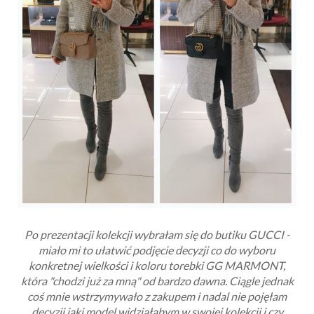
Po prezentacji kolekcji wybrałam się do butiku GUCCI -
miało mi to ułatwić podjęcie decyzji co do wyboru
konkretnej wielkości i koloru torebki GG MARMONT,
która "chodzi już za mną" od bardzo dawna. Ciągle jednak
coś mnie wstrzymywało z zakupem i nadal nie pojęłam
decyzji jaki model widziałabym w swojej kolekcji i czy