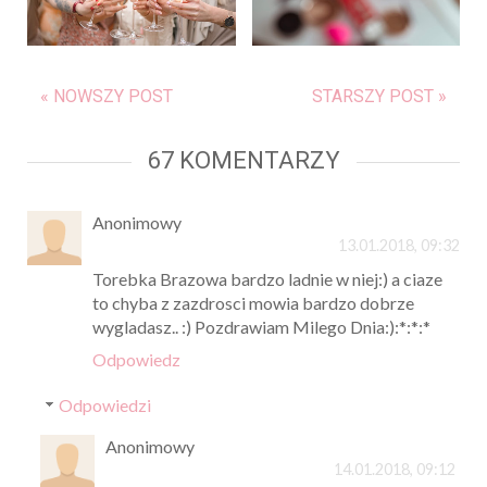
« NOWSZY POST
STARSZY POST »
67 KOMENTARZY
Anonimowy
13.01.2018, 09:32
Torebka Brazowa bardzo ladnie w niej:) a ciaze
to chyba z zazdrosci mowia bardzo dobrze
wygladasz.. :) Pozdrawiam Milego Dnia:):*:*:*
Odpowiedz
Odpowiedzi
Anonimowy
14.01.2018, 09:12