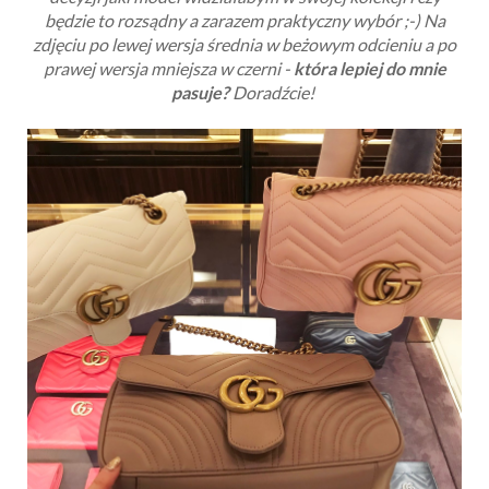
będzie to rozsądny a zarazem praktyczny wybór ;-) Na
zdjęciu po lewej wersja średnia w beżowym odcieniu a po
prawej wersja mniejsza w czerni -
która lepiej do mnie
pasuje?
Doradźcie!