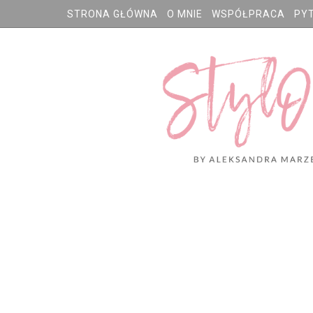
STRONA GŁÓWNA
O MNIE
WSPÓŁPRACA
PY