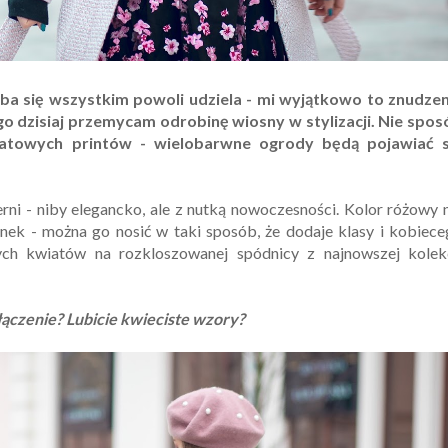
ba się wszystkim powoli udziela - mi wyjątkowo to znudzen
 dzisiaj przemycam odrobinę wiosny w stylizacji. Nie spos
atowych printów - wielobarwne ogrody będą pojawiać s
rni - niby elegancko, ale z nutką nowoczesności. Kolor różowy 
nek - można go nosić w taki sposób, że dodaje klasy i kobiec
ch kwiatów na rozkloszowanej spódnicy z najnowszej kolekc
łączenie? Lubicie kwieciste wzory?