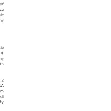
zyć
azu
bie
amy
kie
u).
ony
 to
 2
BA
um
śli
ży