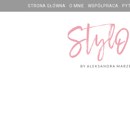
STRONA GŁÓWNA
O MNIE
WSPÓŁPRACA
PY