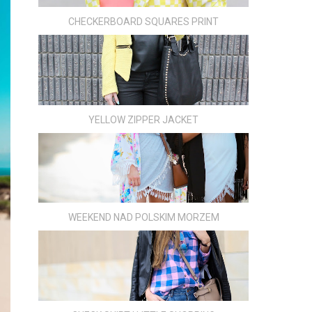
CHECKERBOARD SQUARES PRINT
YELLOW ZIPPER JACKET
WEEKEND NAD POLSKIM MORZEM