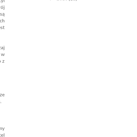
yl
ój
są
ch
est
aj
 w
o z
ze
.
śmy
tel