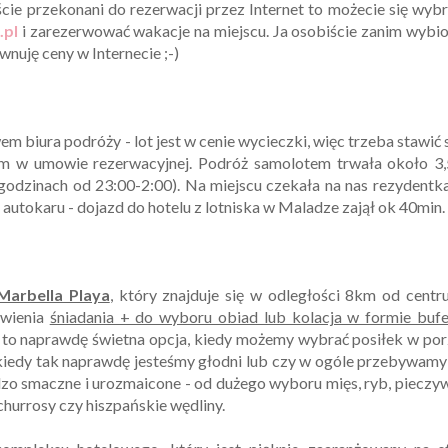
eście przekonani do rezerwacji przez Internet to możecie się wyb
.pl
i zarezerwować wakacje na miejscu. Ja osobiście zanim wybi
nuję ceny w Internecie ;-)
 biura podróży - lot jest w cenie wycieczki, więc trzeba stawić 
m w umowie rezerwacyjnej. Podróż samolotem trwała około 3,
 godzinach od 23:00-2:00). Na miejscu czekała na nas rezydentk
autokaru - dojazd do hotelu z lotniska w Maladze zajął ok 40min.
Marbella Playa
, który znajduje się w odległości 8km od cent
ywienia
śniadania + do wyboru obiad lub kolacja w formie bufe
e to naprawdę świetna opcja, kiedy możemy wybrać posiłek w po
 kiedy tak naprawdę jesteśmy głodni lub czy w ogóle przebywam
dzo smaczne i urozmaicone - od dużego wyboru mięs, ryb, pieczy
churrosy czy hiszpańskie wędliny.