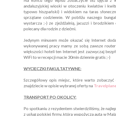
Na końcu tego wpisu zobaczycie też ujęcia z k
andaluzyjskiej wioski w otoczeniu kwiatów i kw
typowo hiszpański) i widokiem na taras słonecz
sprzątane codziennie. W pobliżu naszego bunga
wystarcza ;-) ze zjeżdżalnią, jacuzzi i brodzikiem
polecany dla rodzin z dziećmi.
Jedynym minusem może okazać się Internet doda
wykonywanej pracy mamy ze sobą zawsze router z
większości hoteli ten Internet jest zazwyczaj bezp
WiFi to w recepcji macie 30min dziennie gratis ;-)
WYCIECZKI FAKULTATYWNE:
Szczegółowy opis miejsc, które warto zobaczyć
znajdziecie w opisie wybranej oferty na
Travelplane
TRANSPORT PO OKOLICY:
Po spotkaniu z rezydentem stwierdziliśmy, że najl
z usług polskiej firmy, która wypożycza auta w Mal