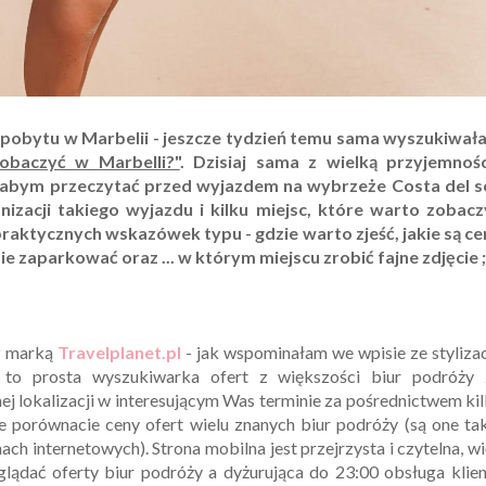
obytu w Marbelii - jeszcze tydzień temu sama wyszukiwał
obaczyć w Marbelli?"
. Dzisiaj sama z wielką przyjemnośc
ałabym przeczytać przed wyjazdem na wybrzeże Costa del so
izacji takiego wyjazdu i kilku miejsc, które warto zobacz
 praktycznych wskazówek typu - gdzie warto zjeść, jakie są c
e zaparkować oraz ... w którym miejscu zrobić fajne zdjęcie ;
z marką
Travelplanet.pl
- jak wspominałam we wpisie ze styliza
t to prosta wyszukiwarka ofert z większości biur podróży 
j lokalizacji w interesującym Was terminie za pośrednictwem ki
że porównacie ceny ofert wielu znanych biur podróży (są one ta
ach internetowych). Strona mobilna jest przejrzysta i czytelna, w
glądać oferty biur podróży a dyżurująca do 23:00 obsługa klie