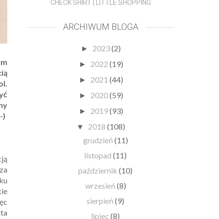
CHECK SHIRT | LITTLE SHOPPING
ARCHIWUM BLOGA
2023
(2)
►
am
2022
(19)
►
ią
2021
(44)
►
l.
yć
2020
(59)
►
eny
2019
(93)
►
-)
2018
(108)
▼
grudzień
(11)
listopad
(11)
cją
za
październik
(10)
lku
wrzesień
(8)
kie
sierpień
(9)
ięc
nta
lipiec
(8)