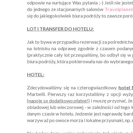
odpowie na nurtujące Was pytania ;-) Jeśli nie jest
do jednego ze stacjonarnych salonów
Travelplanet
się do jakiegokolwiek biura podróży to zawsze porów
LOT I TRANSFER DO HOTELU:
Jak to bywa w przypadku rezerwacji za pośrednictwem
na lotnisku na odprawę zgodnie z czasem podany
(praktycznie cały lot przespaliśmy, bo odbył się w
biura podróży, która pokierowała nas do wybranego 
HOTEL:
Zdecydowaliśmy się na czterogwiazdkowy
hotel 
Marbelli. Pierwszy raz korzystaliśmy z opcji wyż
(napoje są dodatkowo płatne!)
i muszę przyznać, ż
obiadowej lub wieczorowej - w zależności od tego
danym czasie w hotelu. Jedzenie jest naprawdę bar
warzyw aż po owoce morza i lokalne przysmaki, np. 