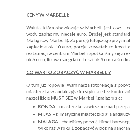
CENY W MARBELLI:
Walutą, która obowiązuje w Marbelli jest
euro
- c
wody zapłacimy niecałe euro. Drożej jest standa
Malagi czy Marbelli). Za porcję tutejszego przysma
zapłacicie ok 10 euro, porcja krewetek to koszt 
restauracji w centrum Marbelli spotkaliśmy się z r
ok 6 euro, litrowa sangria to koszt ok 9 euro a średni
CO WARTO ZOBACZYĆ W MARBELLI?
O tym już "opowie" Wam nasza fotorelacja z pobytu
miasteczka w andaluzyjskim stylu, ale też konieczni
naszej liście
MUST SEE w Marbelli
znalazło się:
RONDA
- miasteczko zawieszone nad przepaś
MIJAS
- klimatyczne miasteczko a'la andaluzyj
MALAGA
- chcieliśmy poczuć klimat barwneg
tylko raz w roku!), zobaczyć widok na panoram