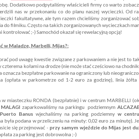
 dobę. Dodatkowo podpytaliśmy właścicieli firmy co warto zobac
erdzili nas w przekonaniu co do planu naszej wycieczki. Od r
eczki fakultatywne, ale tym razem chcieliśmy zorganizować so
ęcia do filmiku. Często na takich zorganizowanych wycieczkach m
i kontrolować ;-) Samochód okazał się rewelacyjną opcją!
Maladze, Marbelli, Mijas?:
rać pod uwagę kwestie związane z parkowaniem a nie jest to ta
 czterema kołami na drodze (nie może stać cześciowo na chodnik
iała oznacza bezpłatne parkowanie na ograniczony lub nieogranicz
ia (opłata w parkometrze od 1-2 euro za godzinę), linia żółta
em w miasteczku RONDA (bezpłatnie) i w centrum MARBELLI (ok
m
MALAGI
zaparkowaliśmy na parkingu podziemnym
ALCAZA
u
Puerto Banus
wjechaliśmy na parking podziemny
w centr
na była podana w przeliczeniu na minuty: 0,02 euro za minutę). Je
sicie się przejmować -
przy samym wjeździe do Mijas jest du
opłata za parking jest dobrowolna ;-)