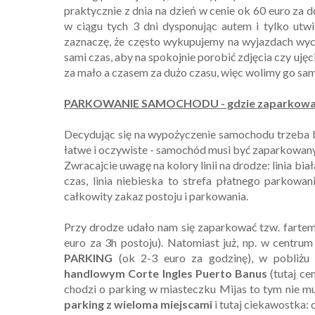
praktycznie z dnia na dzień w cenie ok 60 euro za
w ciągu tych 3 dni dysponując autem i tylko utwi
zaznaczę, że często wykupujemy na wyjazdach wyci
sami czas, aby na spokojnie porobić zdjęcia czy uj
za mało a czasem za dużo czasu, więc wolimy go sam
PARKOWANIE SAMOCHODU - gdzie zaparkować w 
Decydując się na wypożyczenie samochodu trzeba b
łatwe i oczywiste - samochód musi być zaparkowany
Zwracajcie uwagę na kolory linii na drodze: linia b
czas, linia niebieska to strefa płatnego parkowan
całkowity zakaz postoju i parkowania.
Przy drodze udało nam się zaparkować tzw. fart
euro za 3h postoju). Natomiast już, np. w centru
PARKING
(ok 2-3 euro za godzinę), w pobliż
handlowym Corte Ingles Puerto Banus
(tutaj ce
chodzi o parking w miasteczku Mijas to tym nie mu
parking z wieloma miejscami
i tutaj ciekawostka: 