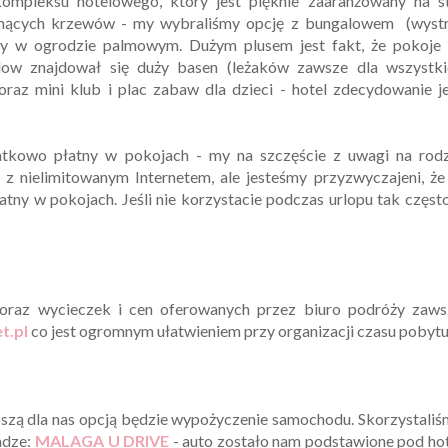
ompleksu hotelowego, który jest pięknie zaaranżowany na st
itnących krzewów - my wybraliśmy opcję z bungalowem (wystr
ny w ogrodzie palmowym. Dużym plusem jest fakt, że pokoje 
low znajdował się duży basen (leżaków zawsze dla wszystki
 oraz mini klub i plac zabaw dla dzieci - hotel zdecydowanie j
tkowo płatny w pokojach - my na szczęście z uwagi na rodz
 nielimitowanym Internetem, ale jesteśmy przyzwyczajeni, że
łatny w pokojach. Jeśli nie korzystacie podczas urlopu tak częst
 oraz wycieczek i cen oferowanych przez biuro podróży zaws
t.pl
co jest ogromnym ułatwieniem przy organizacji czasu pobytu
epszą dla nas opcją będzie wypożyczenie samochodu. Skorzystali
adze:
MALAGA U DRIVE
- auto zostało nam podstawione pod ho