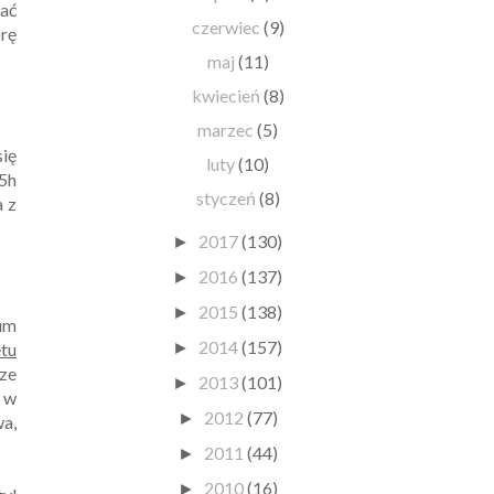
rać
czerwiec
(9)
orę
maj
(11)
kwiecień
(8)
marzec
(5)
się
luty
(10)
5h
styczeń
(8)
a z
2017
(130)
►
2016
(137)
►
2015
(138)
►
rum
2014
(157)
tu
►
rze
2013
(101)
►
y w
2012
(77)
►
wa,
2011
(44)
►
2010
(16)
►