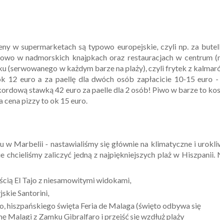
eny w supermarketach są typowo europejskie, czyli np. za bute
rdowo w nadmorskich knajpkach oraz restauracjach w centrum (
ku (serwowanego w każdym barze na plaży), czyli frytek z kalma
ok 12 euro a za paellę dla dwóch osób zapłacicie 10-15 euro 
ekordową stawką 42 euro za paelle dla 2 osób! Piwo w barze to ko
a cena pizzy to ok 15 euro.
 w Marbelii - nastawialiśmy się głównie na klimatyczne i urokl
e chcieliśmy zaliczyć jedną z najpiękniejszych plaż w Hiszpanii.
cią El Tajo z niesamowitymi widokami,
skie Santorini,
o, hiszpańskiego święta Feria de Malaga (święto odbywa się
ę Malagi z Zamku Gibralfaro i przejść się wzdłuż plaży