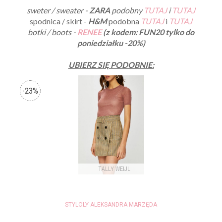
sweter / sweater -
ZARA
podobny
TUTAJ
i
TUTAJ
spodnica / skirt -
H&M
podobna
TUTAJ
i
TUTAJ
botki / boots -
RENEE
(z kodem: FUN20 tylko do
poniedziałku -20%)
UBIERZ SIĘ PODOBNIE:
STYLOLY ALEKSANDRA MARZĘDA