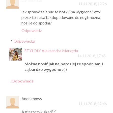
11.11.2018, 12:26
jak sprawdzaja sue te botki? sa wygodne? czy
przez to ze sa takdopadowane do nogi mozna
nosi je do spodni?
Odpowiedz
Odpowiedzi
STYLOLY Aleksandra Marzęda
14.11.2018, 17:45
Można nosić jak najbardziej ze spodniami i
są bardzo wygodne ;-))
Odpowiedz
Anonimowy
11.11.2018, 12:46
A płaszczyk skąd? :)