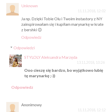
Unknown
11.11.2018, 12:02
Ja np. Dzięki Tobie Olu i Twoim instastory z NY
zainspirowałam się i kupiłam marynarkę w krate
z bershki 😊
Odpowiedz
Odpowiedzi
STYLOLY Aleksandra Marzęda
13.11.2018, 10:26
Ooo cieszę się bardzo, bo wyjątkowo lubię
tę marynarkę ;-))
Odpowiedz
Anonimowy
11.11.2018, 12:12