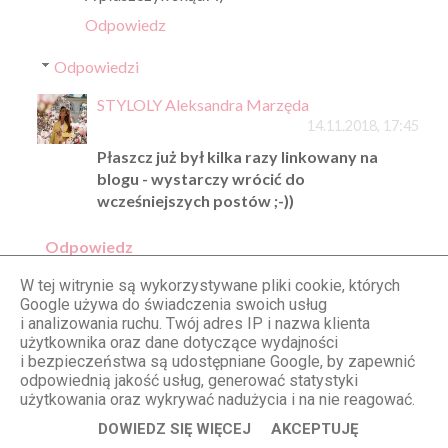
Odpowiedz
Odpowiedzi
STYLOLY Aleksandra Marzęda
14.11.2018, 17:45
Płaszcz już był kilka razy linkowany na
blogu - wystarczy wrócić do
wcześniejszych postów ;-))
Odpowiedz
W tej witrynie są wykorzystywane pliki cookie, których
Google używa do świadczenia swoich usług
Anonimowy
i analizowania ruchu. Twój adres IP i nazwa klienta
11.11.2018, 13:12
użytkownika oraz dane dotyczące wydajności
i bezpieczeństwa są udostępniane Google, by zapewnić
Mam znacznie mniej lat od Ciebie i nie
odpowiednią jakość usług, generować statystyki
wyszlabym na miasto w tak krotkiej spodnicy,
użytkowania oraz wykrywać nadużycia i na nie reagować.
troche umiaru Ola ;)
DOWIEDZ SIĘ WIĘCEJ
AKCEPTUJĘ
Odpowiedz