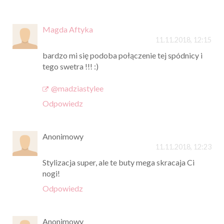
Magda Aftyka
11.11.2018, 12:15
bardzo mi się podoba połączenie tej spódnicy i
tego swetra !!! :)
@madziastylee
Odpowiedz
Anonimowy
11.11.2018, 12:23
Stylizacja super, ale te buty mega skracaja Ci
nogi!
Odpowiedz
Anonimowy