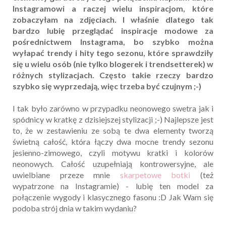
Instagramowi a raczej wielu inspiracjom, które
zobaczyłam na zdjęciach. I właśnie dlatego tak
bardzo lubię przeglądać inspiracje modowe za
pośrednictwem Instagrama, bo szybko można
wyłapać trendy i hity tego sezonu, które sprawdziły
się u wielu osób (nie tylko blogerek i trendsetterek) w
różnych stylizacjach. Często takie rzeczy bardzo
szybko się wyprzedają, więc trzeba być czujnym ;-)
I tak było zarówno w przypadku neonowego swetra jak i
spódnicy w kratkę z dzisiejszej stylizacji ;-) Najlepsze jest
to, że w zestawieniu ze sobą te dwa elementy tworzą
świetną całość, która łączy dwa mocne trendy sezonu
jesienno-zimowego, czyli motywu kratki i kolorów
neonowych. Całość uzupełniają kontrowersyjne, ale
uwielbiane przeze mnie
skarpetowe botki
(też
wypatrzone na Instagramie) - lubię ten model za
połączenie wygody i klasycznego fasonu :D Jak Wam się
podoba strój dnia w takim wydaniu?