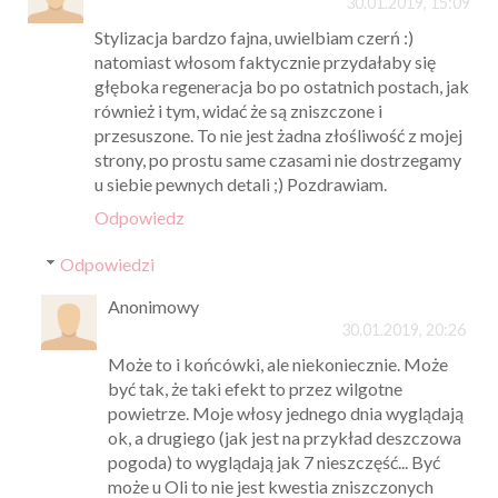
30.01.2019, 15:09
Stylizacja bardzo fajna, uwielbiam czerń :)
natomiast włosom faktycznie przydałaby się
głęboka regeneracja bo po ostatnich postach, jak
również i tym, widać że są zniszczone i
przesuszone. To nie jest żadna złośliwość z mojej
strony, po prostu same czasami nie dostrzegamy
u siebie pewnych detali ;) Pozdrawiam.
Odpowiedz
Odpowiedzi
Anonimowy
30.01.2019, 20:26
Może to i końcówki, ale niekoniecznie. Może
być tak, że taki efekt to przez wilgotne
powietrze. Moje włosy jednego dnia wyglądają
ok, a drugiego (jak jest na przykład deszczowa
pogoda) to wyglądają jak 7 nieszczęść... Być
może u Oli to nie jest kwestia zniszczonych