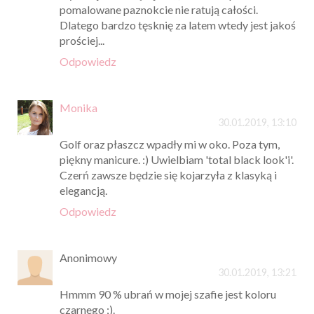
pomalowane paznokcie nie ratują całości.
Dlatego bardzo tęsknię za latem wtedy jest jakoś
prościej...
Odpowiedz
Monika
30.01.2019, 13:10
Golf oraz płaszcz wpadły mi w oko. Poza tym,
piękny manicure. :) Uwielbiam 'total black look'i'.
Czerń zawsze będzie się kojarzyła z klasyką i
elegancją.
Odpowiedz
Anonimowy
30.01.2019, 13:21
Hmmm 90 % ubrań w mojej szafie jest koloru
czarnego ;).