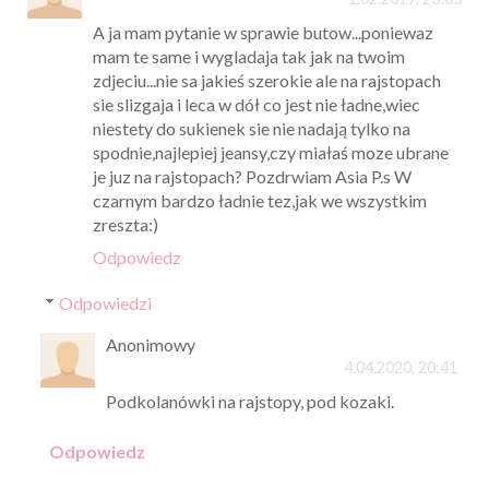
A ja mam pytanie w sprawie butow...poniewaz
mam te same i wygladaja tak jak na twoim
zdjeciu...nie sa jakieś szerokie ale na rajstopach
sie slizgaja i leca w dół co jest nie ładne,wiec
niestety do sukienek sie nie nadają tylko na
spodnie,najlepiej jeansy,czy miałaś moze ubrane
je juz na rajstopach? Pozdrwiam Asia P.s W
czarnym bardzo ładnie tez,jak we wszystkim
zreszta:)
Odpowiedz
Odpowiedzi
Anonimowy
4.04.2020, 20:41
Podkolanówki na rajstopy, pod kozaki.
Odpowiedz