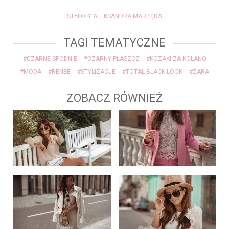
STYLOLY ALEKSANDRA MARZĘDA
TAGI TEMATYCZNE
#CZARNE SPODNIE
#CZARNY PŁASZCZ
#KOZAKI ZA KOLANO
#MODA
#RENEE
#STYLIZACJE
#TOTAL BLACK LOOK
#ZARA
ZOBACZ RÓWNIEŻ