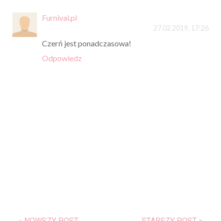
Furnival.pl
27.02.2019, 17:26
Czerń jest ponadczasowa!
Odpowiedz
« NOWSZY POST
STARSZY POST »