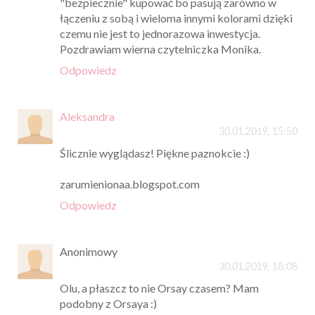
"bezpiecznie" kupować bo pasują zarówno w
łączeniu z sobą i wieloma innymi kolorami dzięki
czemu nie jest to jednorazowa inwestycja.
Pozdrawiam wierna czytelniczka Monika.
Odpowiedz
Aleksandra
30.01.2019, 15:50
Ślicznie wyglądasz! Piękne paznokcie :)
zarumienionaa.blogspot.com
Odpowiedz
Anonimowy
30.01.2019, 18:08
Olu, a płaszcz to nie Orsay czasem? Mam
podobny z Orsaya :)