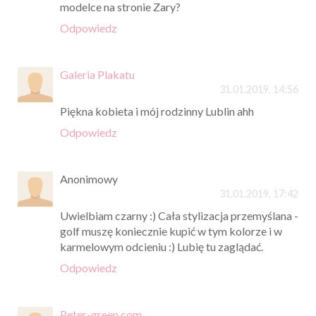
modelce na stronie Zary?
Odpowiedz
Galeria Plakatu
31.01.2019, 14:56
Piękna kobieta i mój rodzinny Lublin ahh
Odpowiedz
Anonimowy
31.01.2019, 17:42
Uwielbiam czarny :) Cała stylizacja przemyślana -
golf muszę koniecznie kupić w tym kolorze i w
karmelowym odcieniu :) Lubię tu zaglądać.
Odpowiedz
Peter-green.com