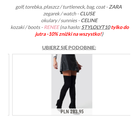
golf, torebka, płaszcz / turtleneck, bag, coat -
ZARA
zegarek / watch -
CLUSE
okulary / sunnies -
CELINE
kozaki / boots -
RENEE
(na hasło:
STYLOLYT10
tylko do
jutra -10% zniżki na wszystko!
)
UBIERZ SIĘ PODOBNIE: