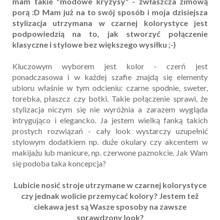
mam takie "modowe kryzysy" - zwłaszcza zimową
porą :D Mam już na to swój sposób i moja dzisiejsza
stylizacja utrzymana w czarnej kolorystyce jest
podpowiedzią na to, jak stworzyć połączenie
klasyczne i stylowe bez większego wysiłku ;-)
Kluczowym wyborem jest kolor - czerń jest
ponadczasowa i w każdej szafie znajdą się elementy
ubioru właśnie w tym odcieniu: czarne spodnie, sweter,
torebka, płaszcz czy botki. Takie połączenie sprawi, że
stylizacja niczym się nie wyróżnia a zarazem wygląda
intrygująco i elegancko. Ja jestem wielką fanką takich
prostych rozwiązań - cały look wystarczy uzupełnić
stylowym dodatkiem np. duże okulary czy akcentem w
makijażu lub manicure, np. czerwone paznokcie. Jak Wam
się podoba taka koncepcja?
Lubicie nosić stroje utrzymane w czarnej kolorystyce
czy jednak wolicie przemycać kolory? Jestem też
ciekawa jest są Wasze sposoby na zawsze
sprawdzony look?