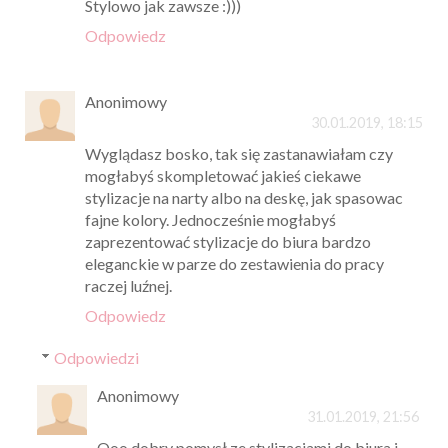
Stylowo jak zawsze :)))
Odpowiedz
Anonimowy
30.01.2019, 18:15
Wyglądasz bosko, tak się zastanawiałam czy
mogłabyś skompletować jakieś ciekawe
stylizacje na narty albo na deskę, jak spasowac
fajne kolory. Jednocześnie mogłabyś
zaprezentować stylizacje do biura bardzo
eleganckie w parze do zestawienia do pracy
raczej luźnej.
Odpowiedz
Odpowiedzi
Anonimowy
31.01.2019, 21:56
Ooo dobry pomysł ze stylizacjami do biura i