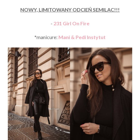
NOWY, LIMITOWANY ODCIEŃ SEMILAC!!!
-
231 Girl On Fire
*manicure:
Mani & Pedi Instytut