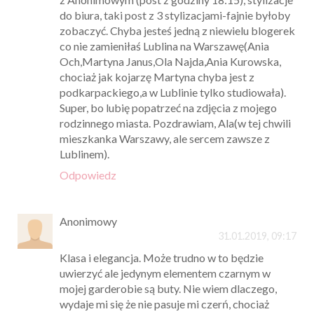
do biura, taki post z 3 stylizacjami-fajnie byłoby
zobaczyć. Chyba jesteś jedną z niewielu blogerek
co nie zamieniłaś Lublina na Warszawę(Ania
Och,Martyna Janus,Ola Najda,Ania Kurowska,
chociaż jak kojarzę Martyna chyba jest z
podkarpackiego,a w Lublinie tylko studiowała).
Super, bo lubię popatrzeć na zdjęcia z mojego
rodzinnego miasta. Pozdrawiam, Ala(w tej chwili
mieszkanka Warszawy, ale sercem zawsze z
Lublinem).
Odpowiedz
Anonimowy
31.01.2019, 09:17
Klasa i elegancja. Może trudno w to będzie
uwierzyć ale jedynym elementem czarnym w
mojej garderobie są buty. Nie wiem dlaczego,
wydaje mi się że nie pasuje mi czerń, chociaż