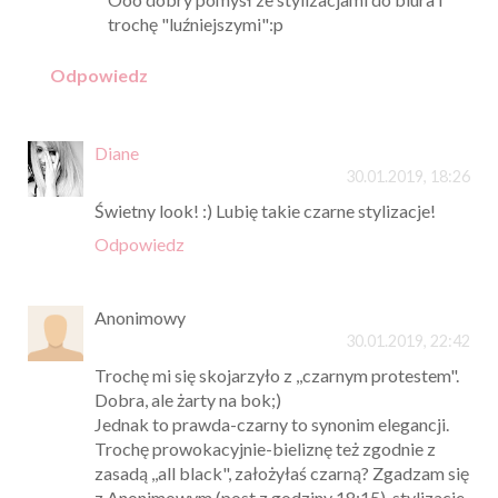
trochę "luźniejszymi":p
Odpowiedz
Diane
30.01.2019, 18:26
Świetny look! :) Lubię takie czarne stylizacje!
Odpowiedz
Anonimowy
30.01.2019, 22:42
Trochę mi się skojarzyło z ,,czarnym protestem".
Dobra, ale żarty na bok;)
Jednak to prawda-czarny to synonim elegancji.
Trochę prowokacyjnie-bieliznę też zgodnie z
zasadą ,,all black", założyłaś czarną? Zgadzam się
z Anonimowym (post z godziny 18:15), stylizacje