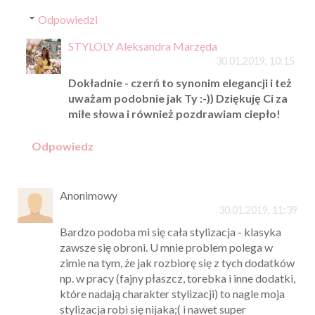
Odpowiedzi
STYLOLY Aleksandra Marzęda
30.01.2019, 10:15
Dokładnie - czerń to synonim elegancji i też
uważam podobnie jak Ty :-)) Dziękuję Ci za
miłe słowa i również pozdrawiam ciepło!
Odpowiedz
Anonimowy
30.01.2019, 11:39
Bardzo podoba mi się cała stylizacja - klasyka
zawsze się obroni. U mnie problem polega w
zimie na tym, że jak rozbiorę się z tych dodatków
np. w pracy (fajny płaszcz, torebka i inne dodatki,
które nadają charakter stylizacji) to nagle moja
stylizacja robi się nijaka;( i nawet super