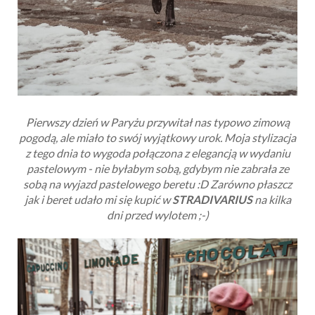
Pierwszy dzień w Paryżu przywitał nas typowo zimową
pogodą, ale miało to swój wyjątkowy urok. Moja stylizacja
z tego dnia to wygoda połączona z elegancją w wydaniu
pastelowym - nie byłabym sobą, gdybym nie zabrała ze
sobą na wyjazd pastelowego beretu :D Zarówno płaszcz
jak i beret udało mi się kupić w
STRADIVARIUS
na kilka
dni przed wylotem ;-)