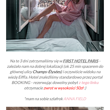
Na te 3 dni zatrzymaliśmy się w
FIRST HOTEL PARIS
-
zależało nam na dobrej lokalizacji (ok 25 min spacerem do
głównej ulicy
Champs-Élysées)
i oczywiście widoku na
wieżę Eiffla. Hotel znaleźliśmy standardowo przez portal
BOOKING - rezerwując dowolny pobyt
z tego linku
otrzymacie
zwrot w wysokości 50zł
:)
*mam na sobie szlafrok
ANNA FIELD