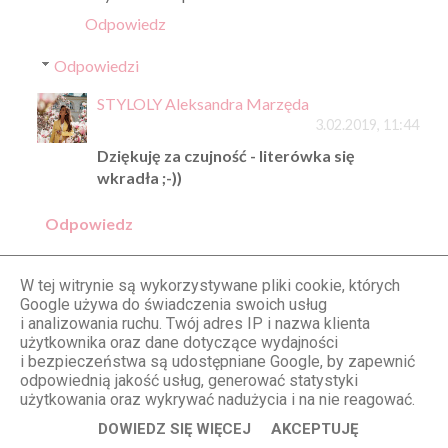
Odpowiedz
Odpowiedzi
STYLOLY Aleksandra Marzęda
3.02.2019, 11:44
Dziękuję za czujność - literówka się
wkradła ;-))
Odpowiedz
W tej witrynie są wykorzystywane pliki cookie, których
Star on earth
Google używa do świadczenia swoich usług
3.02.2019, 14:43
i analizowania ruchu. Twój adres IP i nazwa klienta
użytkownika oraz dane dotyczące wydajności
Przecudne klimatyczne zdjęcia ! Kocham Paryż
i bezpieczeństwa są udostępniane Google, by zapewnić
kazdy czy lato czy wiosna czy zima. Miejsce do
odpowiednią jakość usług, generować statystyki
którego można wracać tak jak do Wenecji :) ja już
użytkowania oraz wykrywać nadużycia i na nie reagować.
pisałam na Instagramie ale dla innych powtórzę :
DOWIEDZ SIĘ WIĘCEJ
AKCEPTUJĘ
dzielnica Montmarte ( widok na panoramę