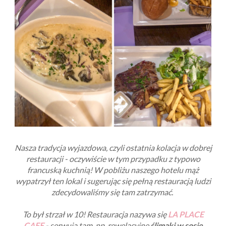
Nasza tradycja wyjazdowa, czyli ostatnia kolacja w dobrej
restauracji - oczywiście w tym przypadku z typowo
francuską kuchnią! W pobliżu naszego hotelu mąż
wypatrzył ten lokal i sugerując się pełną restauracją ludzi
zdecydowaliśmy się tam zatrzymać.
To był strzał w 10! Restauracja nazywa się
LA PLACE
CAFE
- serwują tam, np. rewelacyjne
ślimaki w sosie