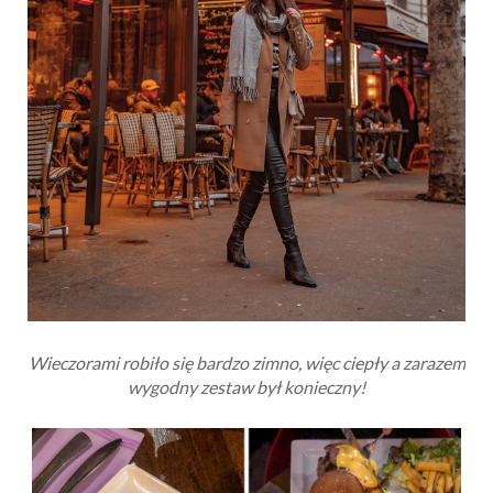
Wieczorami robiło się bardzo zimno, więc ciepły a zarazem
wygodny zestaw był konieczny!