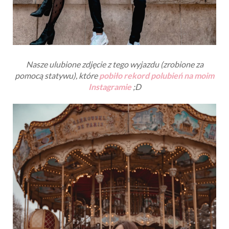
Nasze ulubione zdjęcie z tego wyjazdu (zrobione za
pomocą statywu), które
pobiło rekord polubień na moim
Instagramie
;D