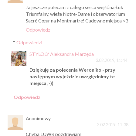
Ja jeszcze polecam z całego serca wejść na Łuk
Triumfalny, wieże Notre-Dame i obserwatorium
Sacré Cœur na Montmartre! Cudowne miejsca <3
Odpowiedz
Odpowiedzi
STYLOLY Aleksandra Marzęda
3.02.2019, 11:44
Dziękuję za polecenia Weroniko - przy
następnym wyjeździe uwzględnimy te
miejsca ;-))
Odpowiedz
Anonimowy
3.02.2019, 11:38
Chyba LUWR pozdrawiam