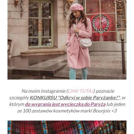
Na moim Instagramie (
LINK TUTAJ
) poznacie
szczegóły
KONKURSU "Odkryj w sobie Paryżankę!"
, w
którym
do wygrania jest wycieczka do Paryża
lub jeden
ze 100 zestawów kosmetyków marki Bourjois <3