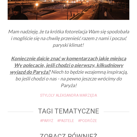
Mam nadzieję, że ta krótka fotorelacja Wam się spodobała
i mogliście się na chwilę przenieść razem z nami i poczuć
paryski klimat!
Koniecznie dajcie znać w komentarzach jakie miejsca
Wy polecacie, jeśli chodzi o pierwszy, kilkudniowy
wyjazd do Paryża?
Niech to będzie wzajemną inspiracją,
bo jeśli chodzi o nas - na pewno jeszcze wrócimy do
Paryża!
STYLOLY ALEKSANDRA MARZĘDA
TAGI TEMATYCZNE
#PARYŻ
#PASTELE
#PODRÓŻE
ZOBACZ RÓWNIEŻ