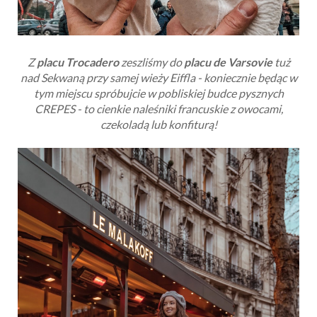
Z
placu Trocadero
zeszliśmy do
placu de Varsovie
tuż
nad Sekwaną przy samej wieży Eiffla - koniecznie będąc w
tym miejscu spróbujcie w pobliskiej budce pysznych
CREPES - to cienkie naleśniki francuskie z owocami,
czekoladą lub konfiturą!