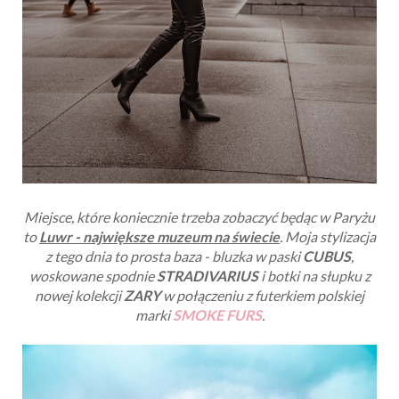
Miejsce, które koniecznie trzeba zobaczyć będąc w Paryżu
to
Luwr - największe muzeum na świecie
. Moja stylizacja
z tego dnia to prosta baza - bluzka w paski
CUBUS
,
woskowane spodnie
STRADIVARIUS
i botki na słupku z
nowej kolekcji
ZARY
w połączeniu z futerkiem polskiej
marki
SMOKE FURS
.