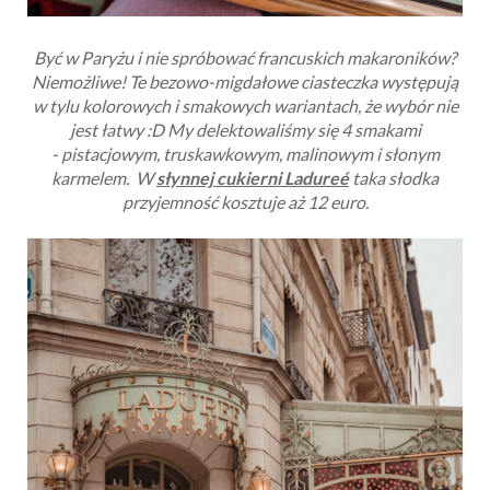
Być w Paryżu i nie spróbować francuskich makaroników?
Niemożliwe! Te bezowo-migdałowe ciasteczka występują
w tylu kolorowych i smakowych wariantach, że wybór nie
jest łatwy :D My delektowaliśmy się 4 s
makami
-
pistacjowym, truskawkowym, malinowym i słonym
karmelem. W
słynnej cukierni Ladure
é
taka słodka
przyjemność kosztuje aż 12 euro.