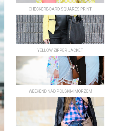
CHECKERBOARD SQUARES PRINT
YELLOW ZIPPER JACKET
WEEKEND NAD POLSKIM MORZEM