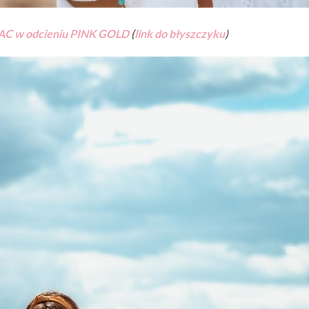
AC w odcieniu PINK GOLD
(
link do błyszczyku
)