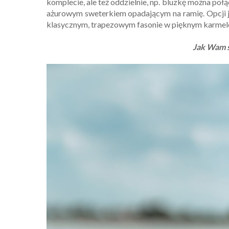
komplecie, ale też oddzielnie, np. bluzkę można poł
ażurowym sweterkiem opadającym na ramię. Opcji jes
klasycznym, trapezowym fasonie w pięknym karmelowy
Jak Wam s