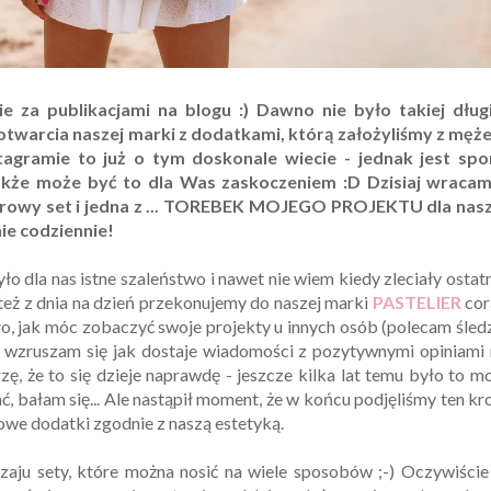
ie za publikacjami na blogu :) Dawno nie było takiej długi
 otwarcia naszej marki z dodatkami, którą założyliśmy z męż
nstagramie to już o tym doskonale wiecie - jednak jest spo
akże może być to dla Was zaskoczeniem :D Dzisiaj wracam
żurowy set i jedna z ... TOREBEK MOJEGO PROJEKTU dla nasz
ie codziennie!
o dla nas istne szaleństwo i nawet nie wiem kiedy zleciały ostat
e też z dnia na dzień przekonujemy do naszej marki
PASTELIER
cor
yło, jak móc zobaczyć swoje projekty u innych osób (polecam śled
nie wzruszam się jak dostaje wiadomości z pozytywnymi opiniami
zę, że to się dzieje naprawdę - jeszcze kilka lat temu było to m
ć, bałam się... Ale nastąpił moment, że w końcu podjęliśmy ten kr
owe dodatki zgodnie z naszą estetyką.
dzaju sety, które można nosić na wiele sposobów ;-) Oczywiści