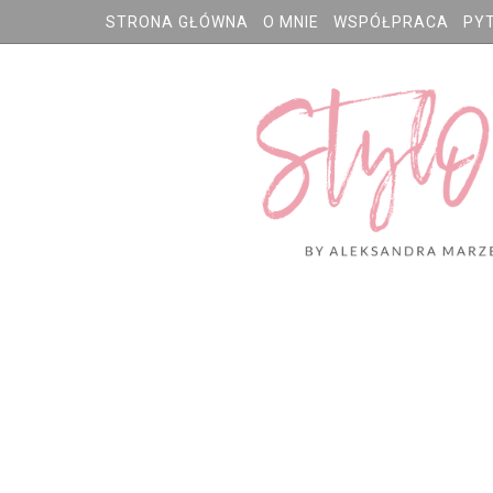
STRONA GŁÓWNA
O MNIE
WSPÓŁPRACA
PY