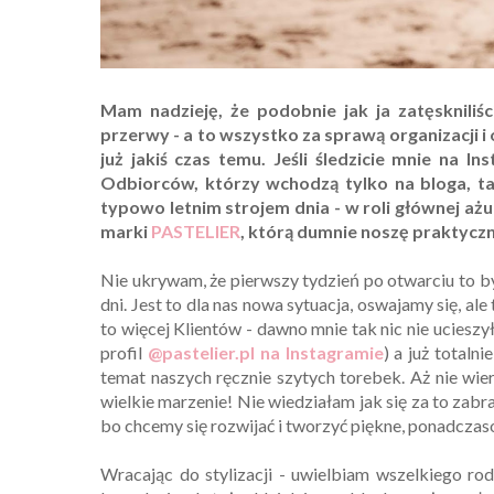
Mam nadzieję, że podobnie jak ja zatęskniliśc
przerwy - a to wszystko za sprawą organizacji i
już jakiś czas temu. Jeśli śledzicie mnie na I
Odbiorców, którzy wchodzą tylko na bloga, t
typowo letnim strojem dnia - w roli głównej a
marki
PASTELIER
, którą dumnie noszę praktyczn
Nie ukrywam, że pierwszy tydzień po otwarciu to był
dni. Jest to dla nas nowa sytuacja, oswajamy się, al
to więcej Klientów - dawno mnie tak nic nie uciesz
profil
@pastelier.pl na Instagramie
) a już total
temat naszych ręcznie szytych torebek. Aż nie wier
wielkie marzenie! Nie wiedziałam jak się za to zabra
bo chcemy się rozwijać i tworzyć piękne, ponadczas
Wracając do stylizacji - uwielbiam wszelkiego ro