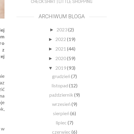
CHECK SHIRT | LITTLE SHOPPING
ARCHIWUM BLOGA
2023
(2)
ej
►
em
2022
(19)
►
ro
2021
(44)
►
 z
ej
2020
(59)
►
2019
(93)
▼
nie
grudzień
(7)
az
listopad
(12)
zić
październik
(9)
 na
oje
wrzesień
(9)
ok,
sierpień
(6)
lipiec
(7)
e w
czerwiec
(6)