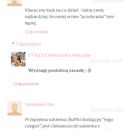
11.09.2019, 20:26
Klasyczny look na co dzień - takie cenię
najbardziej. Im mniej w nim "przebrania" tym
lepiej.
Odpowiedz
Odpowiedzi
STYLOLY Aleksandra Marzęda
23.09.2019, 17:19
Wyznaję podobną zasadę ;-))
Odpowiedz
zakupowiczka
12.09.2019, 13:01
Przepiękna sukienka. Buffki dodają jej "tego
czegoś", jest ciekawsza niż sukienka z