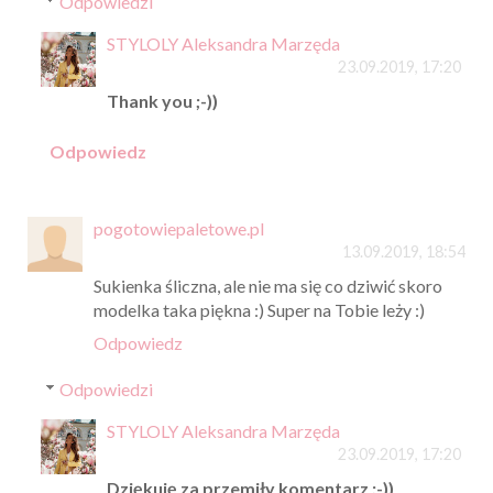
Odpowiedzi
STYLOLY Aleksandra Marzęda
23.09.2019, 17:20
Thank you ;-))
Odpowiedz
pogotowiepaletowe.pl
13.09.2019, 18:54
Sukienka śliczna, ale nie ma się co dziwić skoro
modelka taka piękna :) Super na Tobie leży :)
Odpowiedz
Odpowiedzi
STYLOLY Aleksandra Marzęda
23.09.2019, 17:20
Dziękuję za przemiły komentarz ;-))