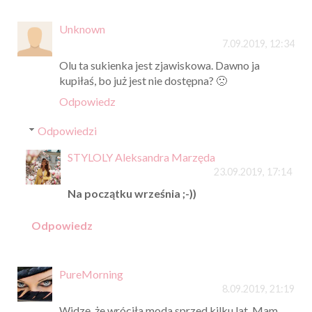
Unknown
7.09.2019, 12:34
Olu ta sukienka jest zjawiskowa. Dawno ja
kupiłaś, bo już jest nie dostępna? 🙁
Odpowiedz
Odpowiedzi
STYLOLY Aleksandra Marzęda
23.09.2019, 17:14
Na początku września ;-))
Odpowiedz
PureMorning
8.09.2019, 21:19
Widzę, że wróciła moda sprzed kilku lat. Mam