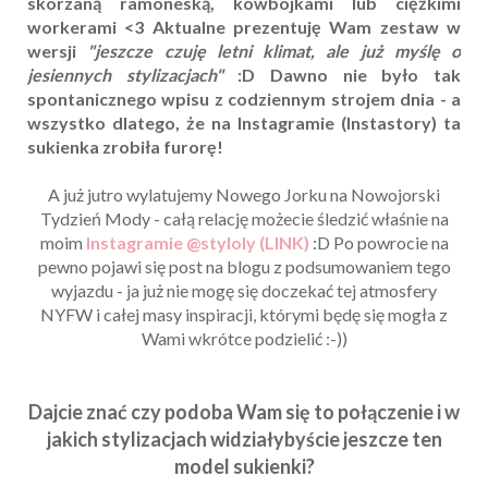
skórzaną ramoneską, kowbojkami lub ciężkimi
workerami <3 Aktualne prezentuję Wam zestaw w
wersji
"jeszcze czuję letni klimat, ale już myślę o
jesiennych stylizacjach"
:D Dawno nie było tak
spontanicznego wpisu z codziennym strojem dnia - a
wszystko dlatego, że na Instagramie (Instastory) ta
sukienka zrobiła furorę!
A już jutro wylatujemy Nowego Jorku na Nowojorski
Tydzień Mody - całą relację możecie śledzić właśnie na
moim
Instagramie @styloly (LINK)
:D Po powrocie na
pewno pojawi się post na blogu z podsumowaniem tego
wyjazdu - ja już nie mogę się doczekać tej atmosfery
NYFW i całej masy inspiracji, którymi będę się mogła z
Wami wkrótce podzielić :-))
Dajcie znać czy podoba Wam się to połączenie i w
jakich stylizacjach widziałybyście jeszcze ten
model sukienki?