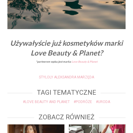
Używałyście już kosmetyków marki
Love Beauty & Planet?
*partnerem wpisu jest marka
Love Beauty & Planet
STYLOLY ALEKSANDRA MARZĘDA
TAGI TEMATYCZNE
#LOVE BEAUTY AND PLANET
#PODRÓŻE
#URODA
ZOBACZ RÓWNIEŻ