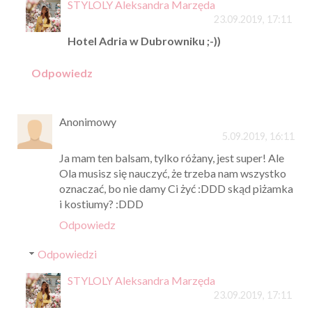
STYLOLY Aleksandra Marzęda
23.09.2019, 17:11
Hotel Adria w Dubrowniku ;-))
Odpowiedz
Anonimowy
5.09.2019, 16:11
Ja mam ten balsam, tylko różany, jest super! Ale
Ola musisz się nauczyć, że trzeba nam wszystko
oznaczać, bo nie damy Ci żyć :DDD skąd piżamka
i kostiumy? :DDD
Odpowiedz
Odpowiedzi
STYLOLY Aleksandra Marzęda
23.09.2019, 17:11