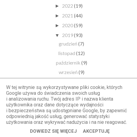
2022
(19)
►
2021
(44)
►
2020
(59)
►
2019
(93)
▼
grudzień
(7)
listopad
(12)
październik
(9)
wrzesień
(9)
sierpień
(6)
W tej witrynie są wykorzystywane pliki cookie, których
lipiec
(7)
Google używa do świadczenia swoich usług
i analizowania ruchu. Twój adres IP i nazwa klienta
czerwiec
(6)
użytkownika oraz dane dotyczące wydajności
maj
(8)
i bezpieczeństwa są udostępniane Google, by zapewnić
odpowiednią jakość usług, generować statystyki
kwiecień
(4)
użytkowania oraz wykrywać nadużycia i na nie reagować.
marzec
(11)
DOWIEDZ SIĘ WIĘCEJ
AKCEPTUJĘ