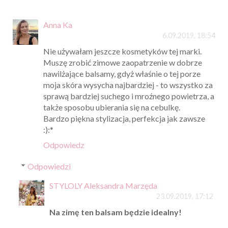
Anna Ka
6.09.2019, 18:54
Nie używałam jeszcze kosmetyków tej marki.
Muszę zrobić zimowe zaopatrzenie w dobrze
nawilżające balsamy, gdyż właśnie o tej porze
moja skóra wysycha najbardziej - to wszystko za
sprawą bardziej suchego i mroźnego powietrza, a
także sposobu ubierania się na cebulkę.
Bardzo piękna stylizacja, perfekcja jak zawsze
:):*
Odpowiedz
Odpowiedzi
STYLOLY Aleksandra Marzęda
23.09.2019, 17:12
Na zimę ten balsam będzie idealny!