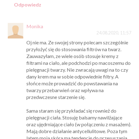
Odpowiedz
Monika
24.08.2020, 11:57
Oj nie ma. Ze swojej strony polecam szczególnie
przyłożyć się do stosowania filtrów na twarz.
Zauwazyłam, ze wiele osób stosuje kremy z
filtrami na ciało, ale podchodzi po macoszemu do
pielęgnacji twarzy. Nie zwracają uwagi na to czy
dany krem ma w sobie odpowiednie filtry. A
słońce może prowadzić do powstawania na
twarzy przebarwień oraz wpływa na
przedwczesne starzenie się.
Sama staram się przykładać się rownież do
pielęgnacji ciała. Stosuję balsamy nawilżające
oraz ujędrniające ciało (w połączeniu z masażem).
Mają dobre działanie antycellulitowe. Poza tym
latem moja skóra ma tendencję do przesuszania