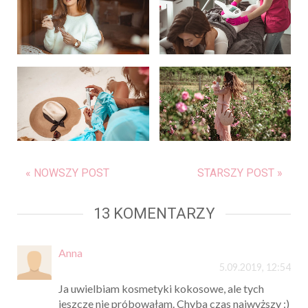
« NOWSZY POST
STARSZY POST »
13 KOMENTARZY
Anna
5.09.2019, 12:54
Ja uwielbiam kosmetyki kokosowe, ale tych
jeszcze nie próbowałam. Chyba czas najwyższy :)