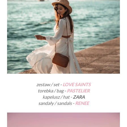
zestaw / set -
LOVE SAINTS
torebka / bag -
PASTELIER
kapelusz / hat -
ZARA
sandały / sandals -
RENEE