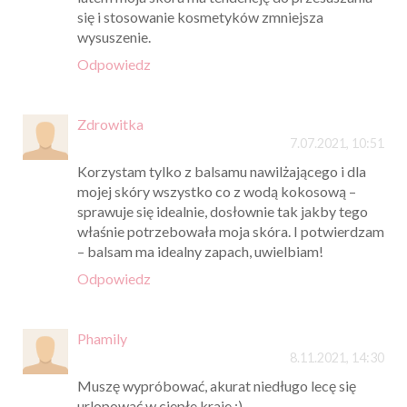
się i stosowanie kosmetyków zmniejsza
wysuszenie.
Odpowiedz
Zdrowitka
7.07.2021, 10:51
Korzystam tylko z balsamu nawilżającego i dla
mojej skóry wszystko co z wodą kokosową –
sprawuje się idealnie, dosłownie tak jakby tego
właśnie potrzebowała moja skóra. I potwierdzam
– balsam ma idealny zapach, uwielbiam!
Odpowiedz
Phamily
8.11.2021, 14:30
Muszę wypróbować, akurat niedługo lecę się
urlopować w ciepłe kraje :)