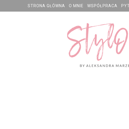
STRONA GŁÓWNA
O MNIE
WSPÓŁPRACA
PY