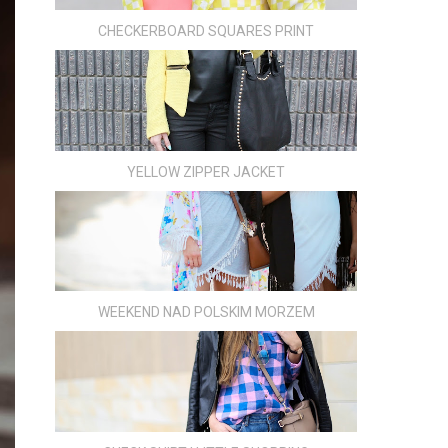
CHECKERBOARD SQUARES PRINT
YELLOW ZIPPER JACKET
WEEKEND NAD POLSKIM MORZEM