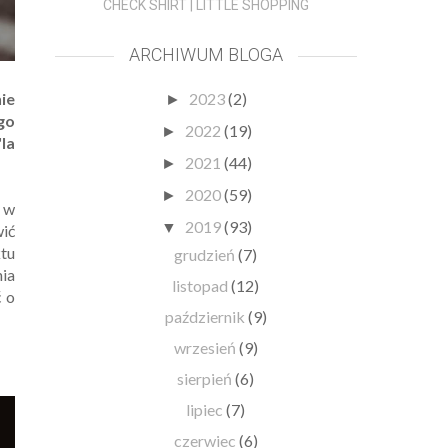
CHECK SHIRT | LITTLE SHOPPING
ARCHIWUM BLOGA
nie
2023
(2)
►
go
2022
(19)
►
'la
2021
(44)
►
2020
(59)
►
ś w
2019
(93)
▼
wić
tu
grudzień
(7)
nia
listopad
(12)
ć o
październik
(9)
wrzesień
(9)
sierpień
(6)
lipiec
(7)
czerwiec
(6)