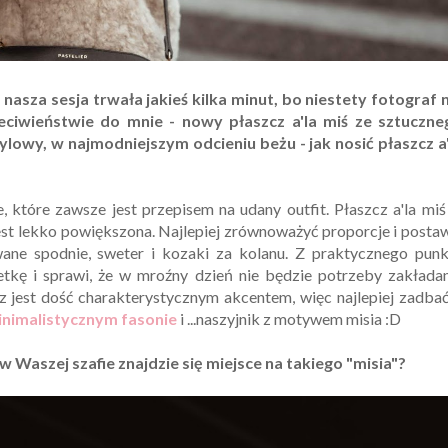
nasza sesja trwała jakieś kilka minut, bo niestety fotograf 
ciwieństwie do mnie - nowy płaszcz a'la miś ze sztuczne
stylowy, w najmodniejszym odcieniu beżu - jak nosić płaszcz a
, które zawsze jest przepisem na udany outfit. Płaszcz a'la mi
est lekko powiększona. Najlepiej zrównoważyć proporcje i posta
ane spodnie, sweter i kozaki za kolanu. Z praktycznego punk
etkę i sprawi, że w mroźny dzień nie będzie potrzeby zakłada
zcz jest dość charakterystycznym akcentem, więc najlepiej zadba
inimalistycznym fasonie
i ...naszyjnik z motywem misia :D
 Waszej szafie znajdzie się miejsce na takiego "misia"?