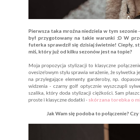
Pierwsza taka mroźna niedziela w tym sezonie - 
był przygotowany na takie warunki :D W prze
futerka sprawdził się dzisiaj świetnie! Ciepły, 
miś, który już od kilku sezonów jest na topie?
Moja propozycja stylizacji to klasyczne połączenie
ovesize'owym stylu sprawia wrażenie, że sylwetka j
na przylegające elementy garderoby, np. dopasow
widzenia - czarny golf optycznie wyszczupli sylw
szalika, który doda stylizacji ciężkości. Sam płas
proste i klasyczne dodatki -
skórzana torebka o m
Jak Wam się podoba to połączenie? Czy w