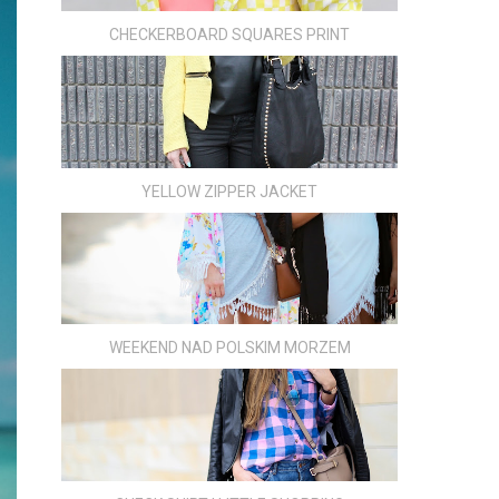
CHECKERBOARD SQUARES PRINT
YELLOW ZIPPER JACKET
WEEKEND NAD POLSKIM MORZEM