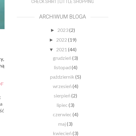
CHECK SHIRT | LITTLE SHOPPING
ARCHIWUM BLOGA
2023
(2)
►
2022
(19)
►
2021
(44)
▼
grudzień
(3)
y,
ną
listopad
(4)
październik
(5)
OF
wrzesień
(4)
sierpień
(2)
:
na
lipiec
(3)
ść
czerwiec
(4)
maj
(3)
kwiecień
(3)