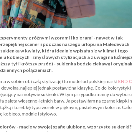
eksperymenty z różnymi wzorami i kolorami - nawet w tak
przepięknej scenerii podczas naszego urlopu na Malediwach
ukienką w kwiaty, która idealnie wpisała się w klimat tego
lu kobiecych i zmysłowych stylizacjach a z uwagi na luźniejsz
zy tył i krótszy przód) - sukienka będzie ciekawą i oryginal
dziennych połączeniach.
ma w sobie robi całą stylizację (to model od polskiej marki
END 
dowolna, najlepiej jednak postawić na klasykę. Co do kolorystyki
tępujący na motywie sukienki. W tym przypadku mamy do wyboru
cała paleta wiosenno-letnich barw. Ja postawiłam na czarne klapki 
tążką i torebkę typu worek w pięknym, pastelowym kolorze. Cało
ię kobieco, modnie i stylowo.
lorów - macie w swojej szafie ulubione, wzorzyste sukienki?