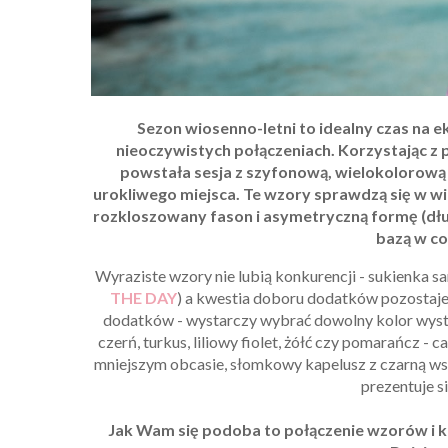
Sezon wiosenno-letni to idealny czas na 
nieoczywistych połączeniach. Korzystając z 
powstała sesja z szyfonową, wielokolorową s
urokliwego miejsca. Te wzory sprawdzą się w wie
rozkloszowany fason i asymetryczną formę (dłużs
bazą w co
Wyraziste wzory nie lubią konkurencji - sukienka sa
THE DAY
) a kwestia doboru dodatków pozostaje 
dodatków - wystarczy wybrać dowolny kolor wys
czerń, turkus, liliowy fiolet, żółć czy pomarańcz - 
mniejszym obcasie, słomkowy kapelusz z czarną ws
prezentuje s
Jak Wam się podoba to połączenie wzorów i ko