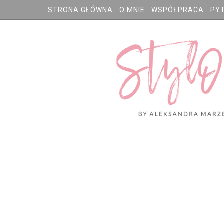
STRONA GŁÓWNA
O MNIE
WSPÓŁPRACA
PY