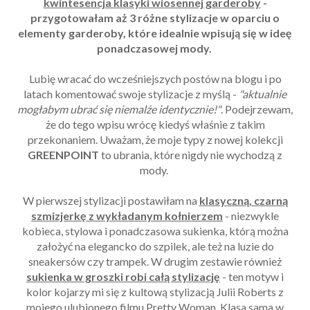
kwintesencja klasyki wiosennej garderoby
-
przygotowałam aż 3 różne stylizacje w oparciu o
elementy garderoby, które idealnie wpisują się w ideę
ponadczasowej mody.
Lubię wracać do wcześniejszych postów na blogu i po
latach komentować swoje stylizacje z myślą -
"aktualnie
mogłabym ubrać się niemalże identycznie!"
. Podejrzewam,
że do tego wpisu wrócę kiedyś właśnie z takim
przekonaniem. Uważam, że moje typy z nowej kolekcji
GREENPOINT
to ubrania, które nigdy nie wychodzą z
mody.
W pierwszej stylizacji postawiłam na
klasyczną, czarną
szmizjerkę z wykładanym kołnierzem
- niezwykle
kobieca, stylowa i ponadczasowa sukienka, którą można
założyć na elegancko do szpilek, ale też na luzie do
sneakersów czy trampek. W drugim zestawie również
sukienka w groszki robi całą stylizację
- ten motyw i
kolor kojarzy mi się z kultową stylizacją Julii Roberts z
mojego ulubionego filmu Pretty Woman. Klasa sama w