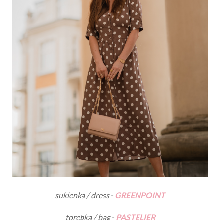
sukienka / dress -
GREENPOINT
torebka / bag -
PASTELIER