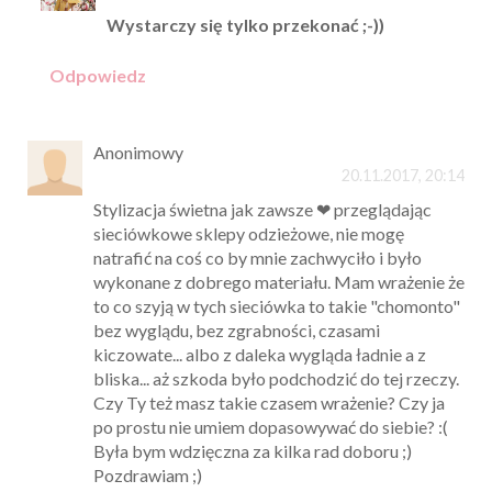
Wystarczy się tylko przekonać ;-))
Odpowiedz
Anonimowy
20.11.2017, 20:14
Stylizacja świetna jak zawsze ❤ przeglądając
sieciówkowe sklepy odzieżowe, nie mogę
natrafić na coś co by mnie zachwyciło i było
wykonane z dobrego materiału. Mam wrażenie że
to co szyją w tych sieciówka to takie "chomonto"
bez wyglądu, bez zgrabności, czasami
kiczowate... albo z daleka wygląda ładnie a z
bliska... aż szkoda było podchodzić do tej rzeczy.
Czy Ty też masz takie czasem wrażenie? Czy ja
po prostu nie umiem dopasowywać do siebie? :(
Była bym wdzięczna za kilka rad doboru ;)
Pozdrawiam ;)