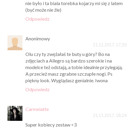
nie było i ta biala torebka kojarzy mi się z latem
(być może nie żle)
Odpowiedz
Anonimowy
21.11.2017, 17:20
Olu czy ty zwężałaś te buty u góry? Bo na
zdjęciach a Allegro są bardzo szerokie i na
modelce też odstają, a tobie idealnie przylegają.
A przecież masz zgrabne szczupłe nogi. Ps
piękny look. Wyglądasz genialnie. Iwona
Odpowiedz
Carmelatte
21.11.2017, 18:24
Super kobiecy zestaw <3