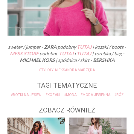
sweter / jumper -
ZARA
podobny
TUTAJ
| kozaki / boots -
MESS.STORE
podobne
TUTAJ
i
TUTAJ
| torebka / bag -
MICHAEL KORS
| spódnica / skirt -
BERSHKA
STYLOLY ALEKSANDRA MARZĘDA
TAGI TEMATYCZNE
#BOTKI NA JESIEŃ
#KOZAKI
#MODA
#MODA JESIENNA
#RÓŻ
ZOBACZ RÓWNIEŻ