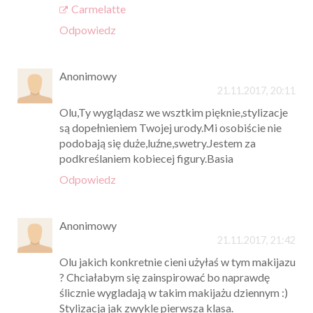
Carmelatte
Odpowiedz
Anonimowy
21.11.2017, 20:11
Olu,Ty wyglądasz we wsztkim pięknie,stylizacje
są dopełnieniem Twojej urody.Mi osobiście nie
podobają się duże,luźne,swetry.Jestem za
podkreślaniem kobiecej figury.Basia
Odpowiedz
Anonimowy
21.11.2017, 21:42
Olu jakich konkretnie cieni użyłaś w tym makijazu
? Chciałabym się zainspirować bo naprawdę
ślicznie wygladają w takim makijażu dziennym :)
Stylizacja jak zwykle pierwsza klasa.