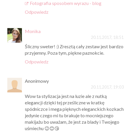
Fotografia sposobem wyrazu - blog
Odpowiedz
Monika
20.11.2017, 18:51
Śliczny sweter! :) Zresztą cały zestaw jest bardzo
przyjemny. Poza tym, piękne paznokcie.
Odpowiedz
Anonimowy
20.11.2017, 19:03
Wow ta stylizacja jest na luzie ale z nutką
elegancji dzięki tej prześliczne w kratkę
spódniczce i mega pięknych eleganckich kozkach
jedynie czego mi tu brakuje to mocniejszego
makijażu bo uważam, że jest za blady i Twojego
uśmiechu 😉😊😘