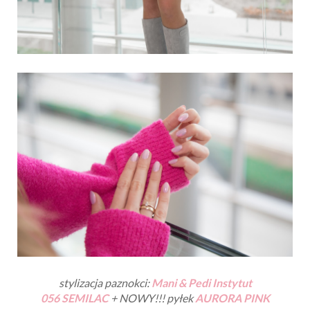
stylizacja paznokci:
Mani & Pedi Instytut
056 SEMILAC
+ NOWY!!! pyłek
AURORA PINK