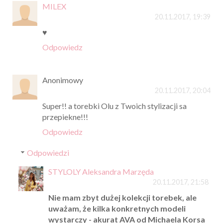
MILEX
20.11.2017, 19:39
♥
Odpowiedz
Anonimowy
20.11.2017, 20:04
Super!! a torebki Olu z Twoich stylizacji sa
przepiekne!!!
Odpowiedz
Odpowiedzi
STYLOLY Aleksandra Marzęda
20.11.2017, 21:58
Nie mam zbyt dużej kolekcji torebek, ale
uważam, że kilka konkretnych modeli
wystarczy - akurat AVA od Michaela Korsa