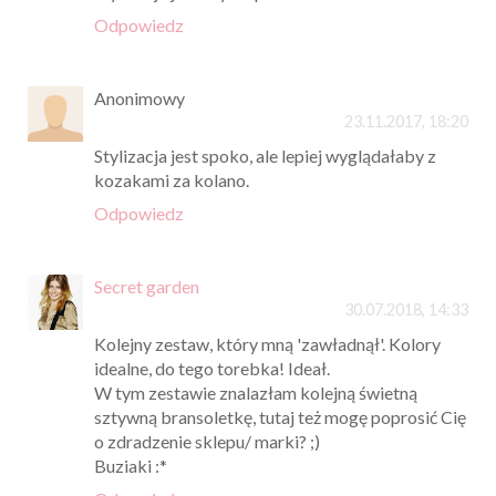
Odpowiedz
Anonimowy
23.11.2017, 18:20
Stylizacja jest spoko, ale lepiej wyglądałaby z
kozakami za kolano.
Odpowiedz
Secret garden
30.07.2018, 14:33
Kolejny zestaw, który mną 'zawładnął'. Kolory
idealne, do tego torebka! Ideał.
W tym zestawie znalazłam kolejną świetną
sztywną bransoletkę, tutaj też mogę poprosić Cię
o zdradzenie sklepu/ marki? ;)
Buziaki :*