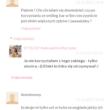
21.11.2017, 14:45
Pięknie ! Olu chciałam się dowiedzieć czy po
korzystaniu ze smiling bar w lbn rzeczywiście
jest efekt większych zębów i zauważalny ?
Odpowiedz
Odpowiedzi
STYLOLY Aleksandra Marzęda
21.11.2017, 21:21
Ja nie korzystałam z tego zabiegu - tylko
siostra ;-)) Efekt krótko się utrzymywał :/
Odpowiedz
Anonimowy
21.11.2017, 16:04
brakuje mi tylko ust w kolorze,wyglada jakby ich