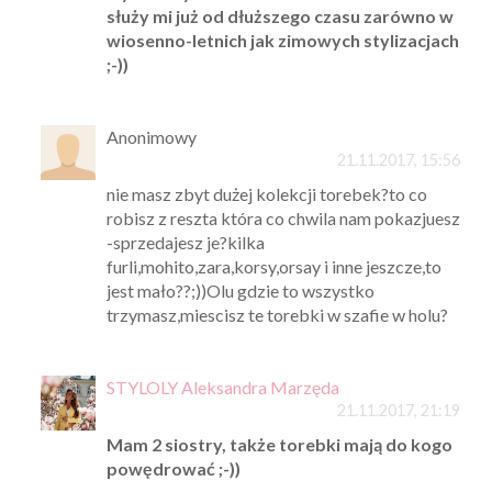
służy mi już od dłuższego czasu zarówno w
wiosenno-letnich jak zimowych stylizacjach
;-))
Anonimowy
21.11.2017, 15:56
nie masz zbyt dużej kolekcji torebek?to co
robisz z reszta która co chwila nam pokazjuesz
-sprzedajesz je?kilka
furli,mohito,zara,korsy,orsay i inne jeszcze,to
jest mało??;))Olu gdzie to wszystko
trzymasz,miescisz te torebki w szafie w holu?
STYLOLY Aleksandra Marzęda
21.11.2017, 21:19
Mam 2 siostry, także torebki mają do kogo
powędrować ;-))