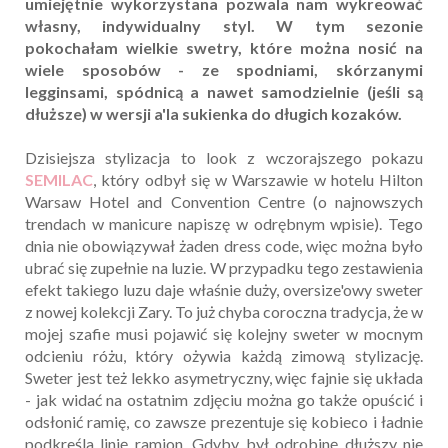
umiejętnie wykorzystana pozwala nam wykreować
własny, indywidualny styl. W tym sezonie
pokochałam wielkie swetry, które można nosić na
wiele sposobów - ze spodniami, skórzanymi
legginsami, spódnicą a nawet samodzielnie (jeśli są
dłuższe) w wersji a'la sukienka do długich kozaków.
Dzisiejsza stylizacja to look z wczorajszego pokazu
SEMILAC
, który odbył się w Warszawie w hotelu Hilton
Warsaw Hotel and Convention Centre (o najnowszych
trendach w manicure napiszę w odrębnym wpisie). Tego
dnia nie obowiązywał żaden dress code, więc można było
ubrać się zupełnie na luzie. W przypadku tego zestawienia
efekt takiego luzu daje właśnie duży, oversize'owy sweter
z nowej kolekcji Zary. To już chyba coroczna tradycja, że w
mojej szafie musi pojawić się kolejny sweter w mocnym
odcieniu różu, który ożywia każdą zimową stylizację.
Sweter jest też lekko asymetryczny, więc fajnie się układa
- jak widać na ostatnim zdjęciu można go także opuścić i
odsłonić ramię, co zawsze prezentuje się kobieco i ładnie
podkreśla linię ramion. Gdyby był odrobinę dłuższy nie