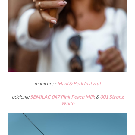
manicure -
Mani & Pedi Instytut
odcienie
SEMILAC 047 Pink Peach Milk
&
001 Strong
White