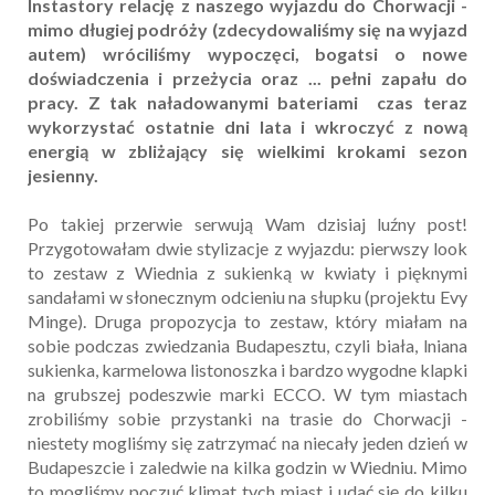
Instastory relację z naszego wyjazdu do Chorwacji -
mimo długiej podróży (zdecydowaliśmy się na wyjazd
autem) wróciliśmy wypoczęci, bogatsi o nowe
doświadczenia i przeżycia oraz ... pełni zapału do
pracy. Z tak naładowanymi bateriami czas teraz
wykorzystać ostatnie dni lata i wkroczyć z nową
energią w zbliżający się wielkimi krokami sezon
jesienny.
Po takiej przerwie serwują Wam dzisiaj luźny post!
Przygotowałam dwie stylizacje z wyjazdu: pierwszy look
to zestaw z Wiednia z sukienką w kwiaty i pięknymi
sandałami w słonecznym odcieniu na słupku (projektu Evy
Minge). Druga propozycja to zestaw, który miałam na
sobie podczas zwiedzania Budapesztu, czyli biała, lniana
sukienka, karmelowa listonoszka i bardzo wygodne klapki
na grubszej podeszwie marki ECCO. W tym miastach
zrobiliśmy sobie przystanki na trasie do Chorwacji -
niestety mogliśmy się zatrzymać na niecały jeden dzień w
Budapeszcie i zaledwie na kilka godzin w Wiedniu. Mimo
to mogliśmy poczuć klimat tych miast i udać się do kilku