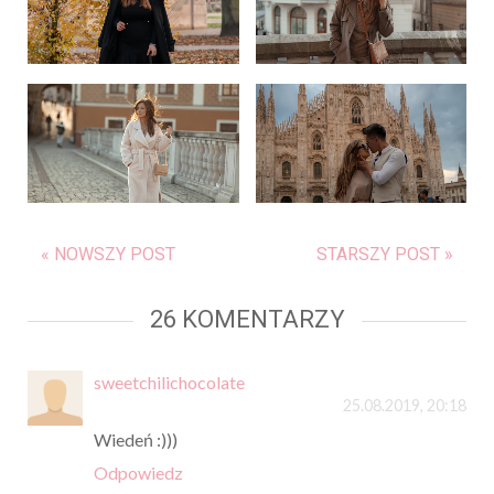
« NOWSZY POST
STARSZY POST »
26 KOMENTARZY
sweetchilichocolate
25.08.2019, 20:18
Wiedeń :)))
Odpowiedz