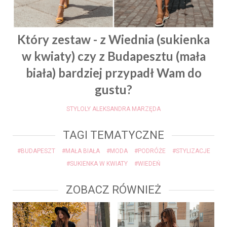
Który zestaw - z Wiednia (sukienka
w kwiaty) czy z Budapesztu (mała
biała) bardziej przypadł Wam do
gustu?
STYLOLY ALEKSANDRA MARZĘDA
TAGI TEMATYCZNE
#BUDAPESZT
#MAŁA BIAŁA
#MODA
#PODRÓŻE
#STYLIZACJE
#SUKIENKA W KWIATY
#WIEDEŃ
ZOBACZ RÓWNIEŻ