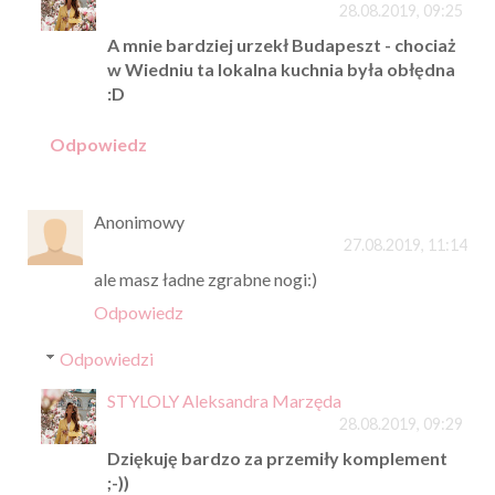
28.08.2019, 09:25
A mnie bardziej urzekł Budapeszt - chociaż
w Wiedniu ta lokalna kuchnia była obłędna
:D
Odpowiedz
Anonimowy
27.08.2019, 11:14
ale masz ładne zgrabne nogi:)
Odpowiedz
Odpowiedzi
STYLOLY Aleksandra Marzęda
28.08.2019, 09:29
Dziękuję bardzo za przemiły komplement
;-))