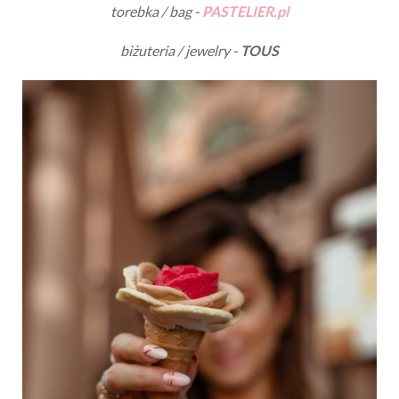
torebka / bag -
PASTELIER.pl
biżuteria / jewelry -
TOUS