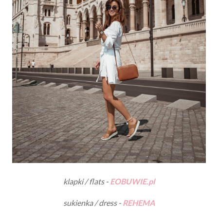
klapki / flats -
EOBUWIE.pl
sukienka / dress -
REHEMA