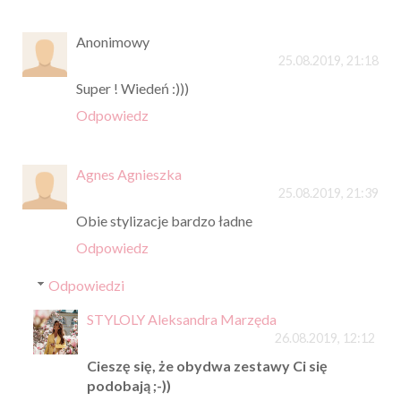
Anonimowy
25.08.2019, 21:18
Super ! Wiedeń :)))
Odpowiedz
Agnes Agnieszka
25.08.2019, 21:39
Obie stylizacje bardzo ładne
Odpowiedz
Odpowiedzi
STYLOLY Aleksandra Marzęda
26.08.2019, 12:12
Cieszę się, że obydwa zestawy Ci się
podobają ;-))