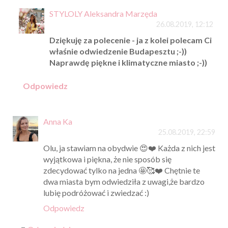
STYLOLY Aleksandra Marzęda
26.08.2019, 12:12
Dziękuję za polecenie - ja z kolei polecam Ci
właśnie odwiedzenie Budapesztu ;-))
Naprawdę piękne i klimatyczne miasto ;-))
Odpowiedz
Anna Ka
25.08.2019, 22:59
Olu, ja stawiam na obydwie 😍❤️ Każda z nich jest
wyjątkowa i piękna, że nie sposób się
zdecydować tylko na jedna 🤩🥰❤️ Chętnie te
dwa miasta bym odwiedziła z uwagi,że bardzo
lubię podróżować i zwiedzać :)
Odpowiedz