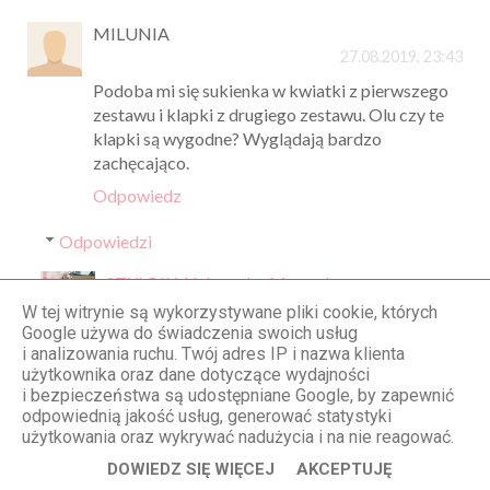
MILUNIA
27.08.2019, 23:43
Podoba mi się sukienka w kwiatki z pierwszego
zestawu i klapki z drugiego zestawu. Olu czy te
klapki są wygodne? Wyglądają bardzo
zachęcająco.
Odpowiedz
Odpowiedzi
STYLOLY Aleksandra Marzęda
28.08.2019, 09:38
W tej witrynie są wykorzystywane pliki cookie, których
Google używa do świadczenia swoich usług
Klapki są przewygodne <3 Polecam!
i analizowania ruchu. Twój adres IP i nazwa klienta
użytkownika oraz dane dotyczące wydajności
Odpowiedz
i bezpieczeństwa są udostępniane Google, by zapewnić
odpowiednią jakość usług, generować statystyki
użytkowania oraz wykrywać nadużycia i na nie reagować.
thespecialbeauty
DOWIEDZ SIĘ WIĘCEJ
AKCEPTUJĘ
28.08.2019, 20:05