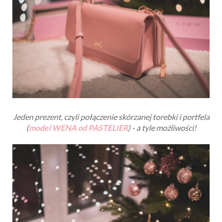
Jeden prezent, czyli połączenie skórzanej torebki i portfela
(
model WENA od PASTELIER
) - a tyle możliwości!