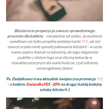
Biżuteria to propozycja zawsze sprawdzonego
prezentu dla kobiety
- niezależnie od wieku. Ja osobiście
uwielbiam nie tylko projekty polskiej marki
YES
, ale też
zawsze urzeka mnie sposób pakowania biżuterii - w cenie
mamy piękny futerał na biżuterię, do tego eleganckie
pudełko z złotym logo oraz śliczną kokardę w
charakterystycznym dla marki kolorze, czyli odcieniu
szmaragdowej zieleni.
Ps. Dodatkowo trwa aktualnie świąteczna promocja
YES
- z kodem:
GwiazdkaYES -20%
na drugą i każdą kolejną
sztukę biżuterii :)