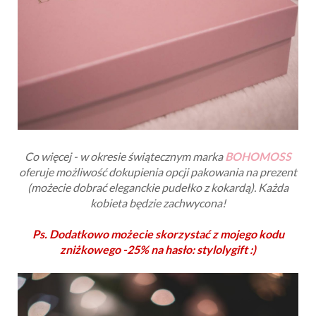
Co więcej - w okresie świątecznym marka
BOHOMOSS
oferuje możliwość dokupienia opcji pakowania na prezent
(możecie dobrać eleganckie pudełko z kokardą). Każda
kobieta będzie zachwycona!
Ps. Dodatkowo możecie skorzystać z mojego kodu
zniżkowego -25% na hasło: stylolygift :)