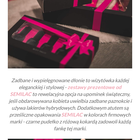
Zadbane i wypielęgnowane dłonie to wizytówka każdej
eleganckiej i stylowej -
zestawy prezentowe od
SEMILAC
to rewelacyjna opcja na upominek świąteczny,
jeśli obdarowywana kobieta uwielbia zadbane paznokcie i
używa lakierów hybrydowych. Dodatkowym atutem są
prześliczne opakowania
SEMILAC
w kolorach firmowych
marki - czarne pudełko z różową kokardą zadowoli każdą
fankę tej marki.