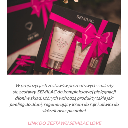
W propozycjach zestawów prezentowych znalazły
się
zestawy SEMILAC do kompleksowej pielęgnacji
dłoni
w skład, których wchodzą produkty takie jak:
peeling do dłoni, regenerujący krem do rąk i oliwka do
skórek oraz paznokci
.
LINK DO ZESTAWU SEMILAC LOVE