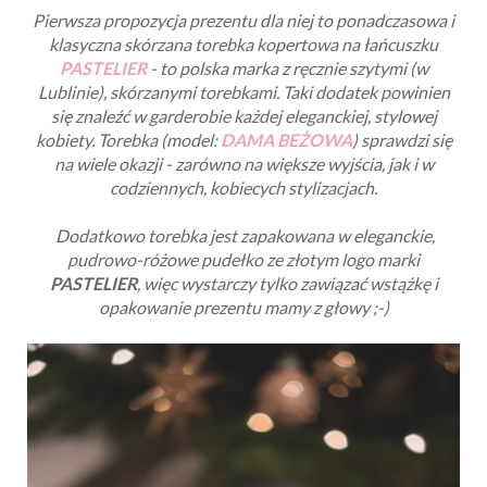
Pierwsza propozycja prezentu dla niej to ponadczasowa i
klasyczna skórzana torebka kopertowa na łańcuszku
PASTELIER
- to polska marka z ręcznie szytymi (w
Lublinie), skórzanymi torebkami. Taki dodatek powinien
się znaleźć w garderobie każdej eleganckiej, stylowej
kobiety. Torebka (model:
DAMA BEŻOWA
) sprawdzi się
na wiele okazji - zarówno na większe wyjścia, jak i w
codziennych, kobiecych stylizacjach.
Dodatkowo torebka jest zapakowana w eleganckie,
pudrowo-różowe pudełko ze złotym logo marki
PASTELIER
, więc wystarczy tylko zawiązać wstążkę i
opakowanie prezentu mamy z głowy ;-)