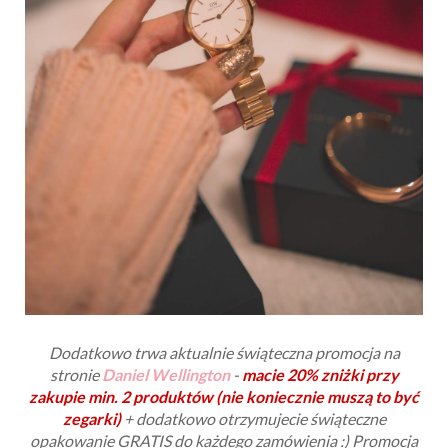
Dodatkowo trwa aktualnie świąteczna promocja na
stronie
Daniel Wellington
-
macie 20% zniżki przy
zakupie min. 2 produktów (nie koniecznie muszą to być
zegarki)
+ dodatkowo otrzymujecie świąteczne
opakowanie GRATIS do każdego zamówienia :) Promocja